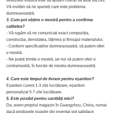
Misiunea noastră este să ajutăm clienții să aibă succes.
Vă invităm să ne spuneți care este problema
dumneavoastră.
3. Cum pot obține o mostră pentru a confirma
calitatea?
- Vă rugăm să ne comunicați exact compoziția,
construcția, densitatea, lățimea și finisajul materialului.
- Conform specificațiilor dumneavoastră, vă putem oferi
o mostră.
- Ne puteți trimite o mostră, iar noi vă putem oferi o
contramostră, în funcție de mostra dumneavoastră.
4. Care este timpul de livrare pentru eșantion?
Eșantion curent 1-3 zile lucrătoare, eșantion
personalizat 5-7 zile lucrătoare.
5. Este posibil pentru cantități mici?
Da, avem propriul magazin în Guangzhou, China, numai
dacă produsele noastre din inventar pot satisface