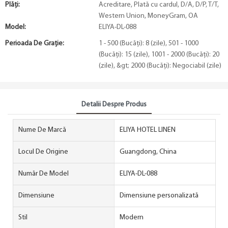
Plăți:
Acreditare, Plată cu cardul, D/A, D/P, T/T,
Western Union, MoneyGram, OA
Model:
ELIYA-DL-088
Perioada De Graţie:
1 - 500 (Bucăți): 8 (zile), 501 - 1000
(Bucăți): 15 (zile), 1001 - 2000 (Bucăți): 20
(zile), &gt; 2000 (Bucăți): Negociabil (zile)
Detalii Despre Produs
Nume De Marcă
ELIYA HOTEL LINEN
Locul De Origine
Guangdong, China
Număr De Model
ELIYA-DL-088
Dimensiune
Dimensiune personalizată
Stil
Modern