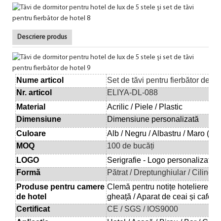
Descriere produs
Nume articol
Set de tăvi pentru fierbător de h
Nr. articol
ELIYA-DL-088
Material
Acrilic / Piele / Plastic
Dimensiune
Dimensiune personalizată
Culoare
Alb / Negru / Albastru / Maro (Cu
MOQ
100 de bucăți
LOGO
Serigrafie - Logo personalizat di
Formă
Pătrat / Dreptunghiular / Cilindr
Produse pentru camere
Clemă pentru notițe
hoteliere
/ T
de hotel
gheață / Aparat de ceai și cafea e
Certificat
CE / SGS / IOS9000