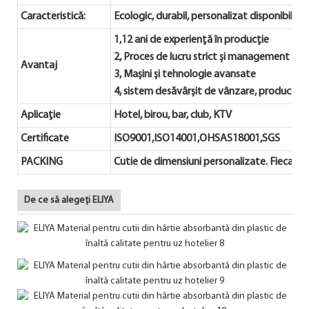
Caracteristică:
Ecologic, durabil, personalizat disponibil
1,12 ani de experiență în producție
2, Proces de lucru strict și management al ca
Avantaj
3, Mașini și tehnologie avansate
4, sistem desăvârșit de vânzare, producție și
Aplicație
Hotel, birou, bar, club, KTV
Certificate
ISO9001,ISO14001,OHSAS18001,SGS
PACKING
Cutie de dimensiuni personalizate. Fiecare
De ce să alegeți ELIYA