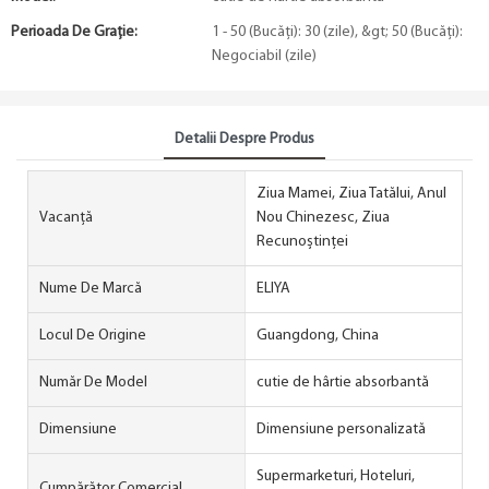
Perioada De Graţie:
1 - 50 (Bucăți): 30 (zile), &gt; 50 (Bucăți):
Negociabil (zile)
Detalii Despre Produs
Ziua Mamei, Ziua Tatălui, Anul
Vacanţă
Nou Chinezesc, Ziua
Recunoștinței
Nume De Marcă
ELIYA
Locul De Origine
Guangdong, China
Număr De Model
cutie de hârtie absorbantă
Dimensiune
Dimensiune personalizată
Supermarketuri, Hoteluri,
Cumpărător Comercial