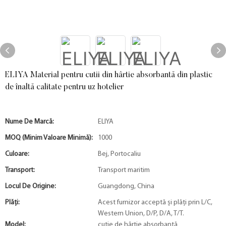
ELIYA Material pentru cutii din hârtie absorbantă din plastic
de înaltă calitate pentru uz hotelier
Nume De Marcă:
ELIYA
MOQ (minim Valoare Minimă):
1000
Culoare:
Bej, Portocaliu
Transport:
Transport maritim
Locul De Origine:
Guangdong, China
Plăți:
Acest furnizor acceptă și plăți prin L/C,
Western Union, D/P, D/A, T/T.
Model:
cutie de hârtie absorbantă