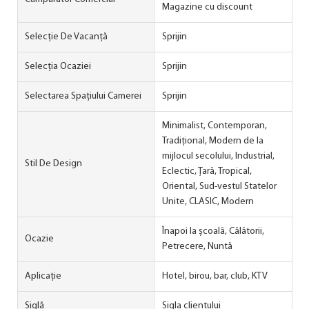
Magazine cu discount
Selecție De Vacanță
Sprijin
Selecția Ocaziei
Sprijin
Selectarea Spațiului Camerei
Sprijin
Minimalist, Contemporan,
Tradițional, Modern de la
mijlocul secolului, Industrial,
Stil De Design
Eclectic, Țară, Tropical,
Oriental, Sud-vestul Statelor
Unite, CLASIC, Modern
Înapoi la școală, Călătorii,
Ocazie
Petrecere, Nuntă
Aplicație
Hotel, birou, bar, club, KTV
Siglă
Sigla clientului