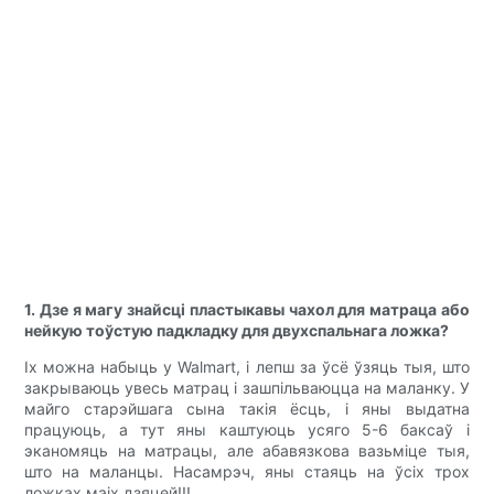
1. Дзе я магу знайсці пластыкавы чахол для матраца або
нейкую тоўстую падкладку для двухспальнага ложка?
Іх можна набыць у Walmart, і лепш за ўсё ўзяць тыя, што
закрываюць увесь матрац і зашпільваюцца на маланку. У
майго старэйшага сына такія ёсць, і яны выдатна
працуюць, а тут яны каштуюць усяго 5-6 баксаў і
эканомяць на матрацы, але абавязкова вазьміце тыя,
што на маланцы. Насамрэч, яны стаяць на ўсіх трох
ложках маіх дзяцей!!!