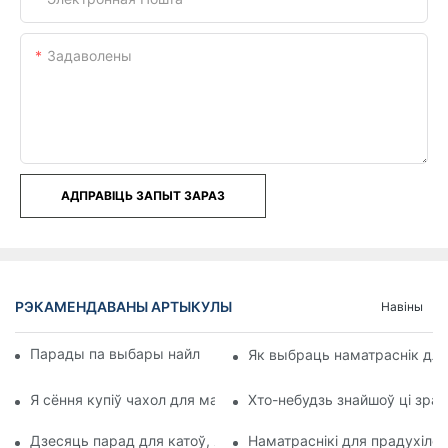
Задаволены
АДПРАВІЦЬ ЗАПЫТ ЗАРАЗ
РЭКАМЕНДАВАНЫ АРТЫКУЛЫ
Навіны
Парады па выбары найлепшага чахла для матраца
Як выбраць наматраснік для
Я сёння купіў чахол для матраца ў Target, і выглядае так, 
Хто-небудзь знайшоў ці зра
Дзесяць парад для катоў, якія вымушаныя пераехаць да св
Наматраснікі для прадухіле