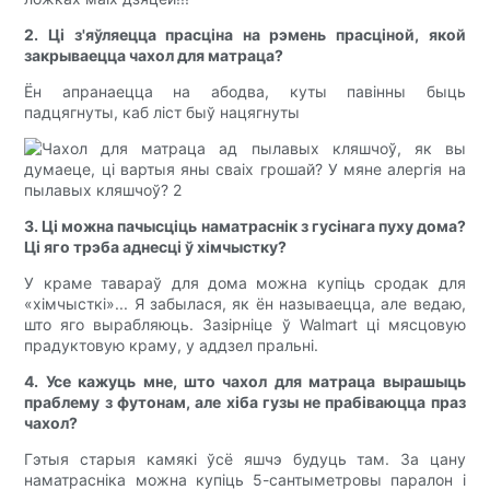
2. Ці з'яўляецца прасціна на рэмень прасціной, якой
закрываецца чахол для матраца?
Ён апранаецца на абодва, куты павінны быць
падцягнуты, каб ліст быў нацягнуты
3. Ці можна пачысціць наматраснік з гусінага пуху дома?
Ці яго трэба аднесці ў хімчыстку?
У краме тавараў для дома можна купіць сродак для
«хімчысткі»... Я забылася, як ён называецца, але ведаю,
што яго вырабляюць. Зазірніце ў Walmart ці мясцовую
прадуктовую краму, у аддзел пральні.
4. Усе кажуць мне, што чахол для матраца вырашыць
праблему з футонам, але хіба гузы не прабіваюцца праз
чахол?
Гэтыя старыя камякі ўсё яшчэ будуць там. За цану
наматрасніка можна купіць 5-сантыметровы паралон і