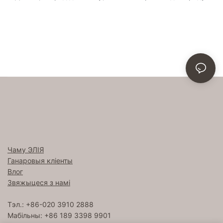
Чаму ЭЛІЯ
Ганаровыя кліенты
Влог
Звяжыцеся з намі
Тэл.: +86-020 3910 2888
Мабільны: +86 189 3398 9901