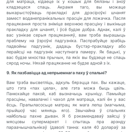
для матраца, кідаеце іх у кошык для бялізны і зноў
кладзецеся спаць. Акрамя таго, вы можаце
выкарыстоўваць пракладкі для дрэсіроўкі шчанят
замест воданепранікальных прасцін для ложачка. Пасля
працякання проста зніміце верхнюю прасціну і выкіньце
пракладку для шчанят, і ўсё будзе добра. Аднак, калі ў
вас узнікае серыя працяканняў, вам трэба вырашыць
праблему на ўзроўні падгузніка. Паспрабуйце зрабіць
падвойны падгузнік, дадаць бустэр-пракладку або
перайсці на падгузнік наступнага памеру. Як бацькі, у
вас будзе мноства прычын, па якіх вы будзеце не спаць
сярод ночы. Няхай працяканне не будзе адной з іх.
9. Як пазбавіцца ад непрыемнага паху ў спальні?
Вам трэба высветліць, адкуль бярэцца пах. Вы кажаце,
што гэта «пах цела», але гэта можа быць цвіль.
Панюхайце пакой, каб вызначыць крыніцу. Памыйце
прасціны, навалачкі і чахол для матраца, калі ён у вас
ёсць. Прапыласосьце матрац як мага лепш (магчыма,
прыйшоў час мяняць яго). Звычайна ў спальнях
найбольш пахне дыван. Я б рэкамендаваў зайсці ў
мясцовы супермаркет і спытаць пра арэнду
параачышчальнікаў (даволі танна: каля 40 долараў за