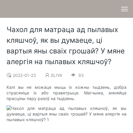
Чахол для матраца ад пылавых
кляшчоў, як вы думаеце, ці
вартыя яны сваіх грошай? У мяне
алергія на пылавых кляшчоў?
2022-01-23
ELIYA
93
Калі вы не можаце мыць іх кожны тыдзень, добра
страсяніце іх або праветрыце. Магчыма, мяняйце
прасціны пару разоў на тыдзень.