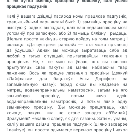
8. Як хутка змяніць прасціны ў ложачку, калі ўначы
працякае падгузнік
Калі ў вашага дзіцяці пасярод ночы працякае падгузнік,
традыцыйнымі варыянтамі былі: 1) замяніць прасціну на
чыстую ў рэдкіх выпадках, калі ваш недасыпаючы мозг
успомніў пра запасную, або 2) памыць бялізну і рыдаць.
(Нельга проста накінуць старую коўдру на голы матрац і
сказаць: «Да сустрэчы раніцай» — гэта можа прывесці
да ўдушша.) Аднак вы можаце выратаваць сябе ад
любой з гэтых сітуацый, прыгатаваўшы «лажання з
прасціны». Не, я не маю на ўвазе, што вы павінны
прытупляць свае пакуты ад мачы, набіваючы твар
лажанню. Вось як працуе лазанья з прасціны (дзякуй
«Лайфхакам для бацькоў» Ашы Дорнфест за
запамінальную назву): перад сном вы кладзеце на
матрац воданепранікальны наматраснік, затым на яго
звычайную прасціну, потым яшчэ адзін
воданепранікальны наматраснік, а потым яшчэ адну
звычайную прасціну. (Вы можаце працягваць, калі
хочаце, пакуль яна не стане занадта аб'ёмнай.)
Зразумелі? Некалькі слаёў, як для лазаньі. Затым, уначы,
калі ў вашага дзіцяці працякае падгузнік (ці яно захварэе
і ванітуе), вы проста здымаеце верхнюю прасціну і чахол