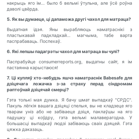
накрыць яго ім... было б вельмі ўтульна, але ўсё роўна
даволі цвёрда.
5. Як вы думаеце, ці дапаможа другі чахол для матраца?
Выдатная ідэя. Яны вырабляюць наматраснікі з
пластыкавай падкладкай... магчыма, табе варта
паспрабаваць. Поспехаў.
6. Які лепшы падагрэты чахол для матраца вы чулі?
Паспрабуйце consumerreports.org, выдатны сайт, я ім
пастаянна карыстаюся!
7. Ці купляў хто-небудзь яшчэ наматраснік Babesafe для
дзіцячага ложачка з-за страху перад сіндромам
раптоўнай дзіцячай смерці?
Гэта толькі мая думка. Я бачу шмат выпадкаў "СРДС".
Пакуль лёгкія вашага дзіцяці спелыя, вы не кладзеце яго
тварам уніз або не забіваеце дзіця, паклаўшы на яго
падушку ці коўдру, гэта вельмі малаверагодна. У
большасці выпадкаў людзі забіваюць сваіх дзяцей. Гэта
цяжка даказаць.