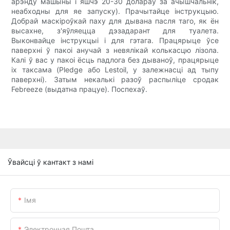
арэнду машыны і яшчэ 20-30 долараў за ачышчальнік,
неабходны для яе запуску). Прачытайце інструкцыю.
Добрай маскіроўкай паху для дывана пасля таго, як ён
высахне, з'яўляецца дэзадарант для туалета.
Выконвайце інструкцыі і для гэтага. Працярыце ўсе
паверхні ў пакоі анучай з невялікай колькасцю лізола.
Калі ў вас у пакоі ёсць падлога без дываноў, працярыце
іх таксама (Pledge або Lestoil, у залежнасці ад тыпу
паверхні). Затым некалькі разоў распыліце сродак
Febreeze (выдатна працуе). Поспехаў.
Ўвайсці ў кантакт з намі
Імя
Электронная Пошта