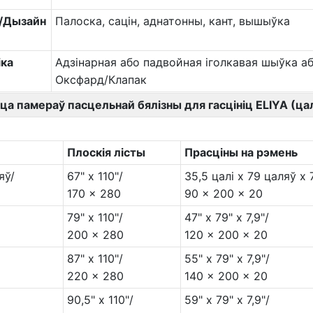
/Дызайн
Палоска, сацін, аднатонны, кант, вышыўка
іка
Адзінарная або падвойная іголкавая шыўка аб
Оксфард/Клапак
ца памераў пасцельнай бялізны для гасцініц ELIYA (ца
Плоскія лісты
Прасціны на рэмень
яў/
67" x 110"/
35,5 цалі x 79 цаляў x 7
170 x 280
90 x 200 x 20
79" x 110"/
47" x 79" x 7,9"/
200 x 280
120 x 200 x 20
87" x 110"/
55" x 79" x 7,9"/
220 x 280
140 x 200 x 20
90,5" x 110"/
59" x 79" x 7,9"/