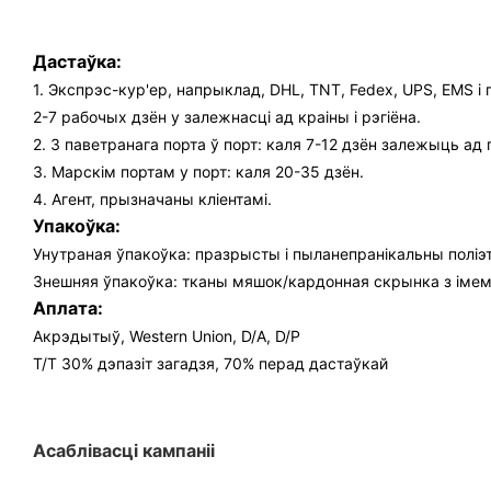
Дастаўка:
1. Экспрэс-кур'ер, напрыклад, DHL, TNT, Fedex, UPS, EMS і г
2-7 рабочых дзён у залежнасці ад краіны і рэгіёна.
2. З паветранага порта ў порт: каля 7-12 дзён залежыць ад 
3. Марскім портам у порт: каля 20-35 дзён.
4. Агент, прызначаны кліентамі.
Упакоўка:
Унутраная ўпакоўка: празрысты і пыланепранікальны полі
Знешняя ўпакоўка: тканы мяшок/кардонная скрынка з імем
Аплата:
Акрэдытыў, Western Union, D/A, D/P
T/T 30% дэпазіт загадзя, 70% перад дастаўкай
Асаблівасці кампаніі