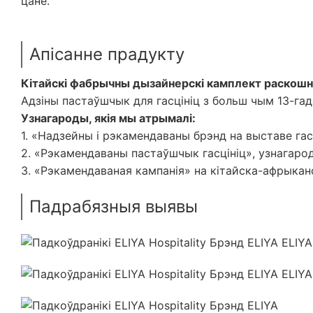
цане.
Апісанне прадукту
Кітайскі фабрычны дызайнерскі камплект раскошна
Адзіны пастаўшчык для гасцініц з больш чым 13-г
Узнагароды, якія мы атрымалі:
1. «Надзейны і рэкамендаваны брэнд на выставе гас
2. «Рэкамендаваны пастаўшчык гасцініц», узнагаро
3. «Рэкамендаваная кампанія» на кітайска-афрыкан
Падрабязныя выявы