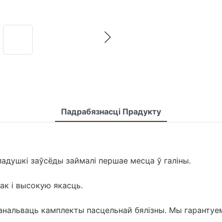
Падрабязнасці Прадукту
падушкі заўсёды займалі першае месца ў галіны.
ак і высокую якасць.
канальваць камплекты пасцельнай бялізны. Мы гарантуем