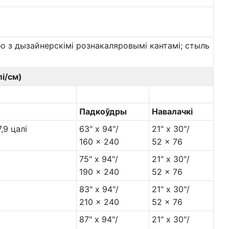
о з дызайнерскімі рознакаляровымі кантамі; стыль
лі/см)
Падкоўдры
Навалачкі
,9 цалі
63" x 94"/
21" x 30"/
160 x 240
52 x 76
75" x 94"/
21" x 30"/
190 x 240
52 x 76
83" x 94"/
21" x 30"/
210 x 240
52 x 76
87" x 94"/
21" x 30"/