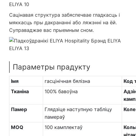
Сацінавая структура забяспечвае гладкасць і
мяккасць пры дакрананні або ляжэнні на ёй.
Суправаджае вас прыемным сном.
Параметры прадукту
Імя
гасцінічная бялізна
Код 
Тканіна
100% бавоўна
Адзі
камп
Памер
Глядзіце наступную табліцу
Коле
памераў
MOQ
100 камплектаў
Коль
нітак