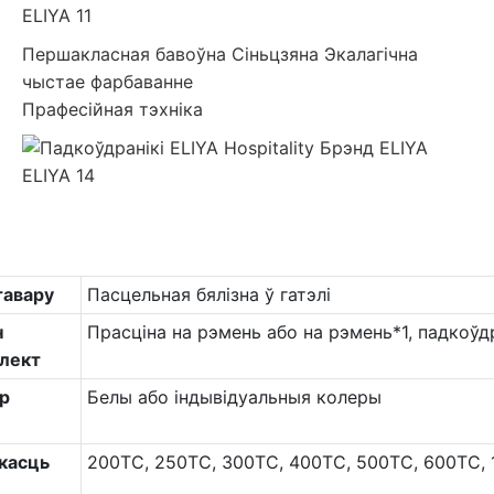
Першакласная бавоўна Сіньцзяна Экалагічна
чыстае фарбаванне
Прафесійная тэхніка
тавару
Пасцельная бялізна ў гатэлі
н
Прасціна на рэмень або на рэмень*1, падкоўдр
лект
р
Белы або індывідуальныя колеры
касць
200TC, 250TC, 300TC, 400TC, 500TC, 600TC,