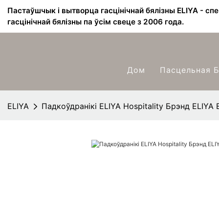
Пастаўшчык і вытворца гасцінічнай бялізны ELIYA - сп
гасцінічнай бялізны па ўсім свеце з 2006 года.
Дом
Пасцельная Б
ELIYA
Падкоўдранікі ELIYA Hospitality Брэнд ELIYA 