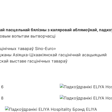
й пасцельнай бялізны з каляровай аблямоўкай, падкоў
адовым вопытам вытворчасці
цінічных тавараў Sino-Euro»
джаны Азіяцка-Ціхаакіянскай гасцінічнай асацыяцыяй
скай выставе гасцінічных тавараў