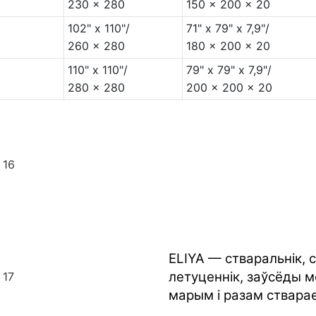
230 x 280
150 x 200 x 20
102" x 110"/
71" x 79" x 7,9"/
260 x 280
180 x 200 x 20
110" x 110"/
79" x 79" x 7,9"/
280 x 280
200 x 200 x 20
ELIYA — стваральнік, 
летуценнік, заўсёды м
марым і разам ствара