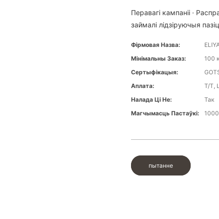
Перавагі кампаніі · Расп
займалі лідзіруючыя пазіцы
Фірмовая Назва:
ELIY
Мінімальны Заказ:
100 
Сертыфікацыя:
GOTS
Аплата:
T/T, 
Налада Ці Не:
Так
Магчымасць Пастаўкі:
1000
пытанне