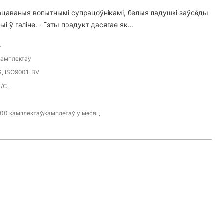
рацаваныя вопытнымі супрацоўнікамі, белыя падушкі заўсёды
і ў галіне. · Гэты прадукт дасягае як...
A
камплектаў
, ISO9001, BV
L/C,
00 камплектаў/камплетаў у месяц