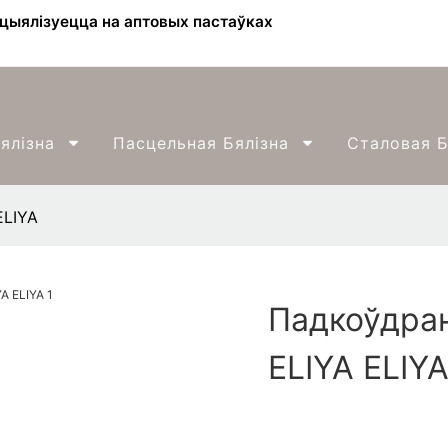
ецыялізуецца на аптовых пастаўках
ялізна
Пасцельная Бялізна
Сталовая Б
ELIYA
Падкоўдрані
ELIYA ELIY