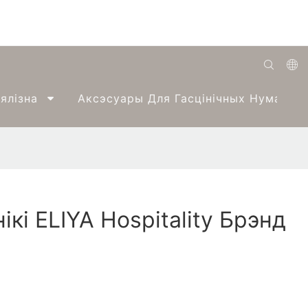
English
ялізна
Аксэсуары Для Гасцінічных Нумароў
Română
Беларуская
O'zbek
ქართველი
кі ELIYA Hospitality Брэнд
Bahasa Indonesia
A
Français
Español
العربية