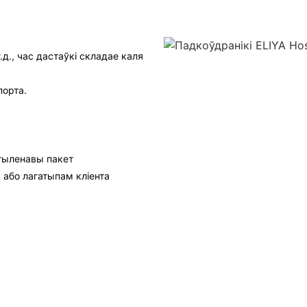
.д., час дастаўкі складае каля
порта.
этыленавы пакет
 або лагатыпам кліента