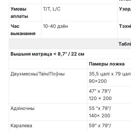
Умовы
T/T, L/C
Узор
аплаты
Час
10-40 дзён
Тэхн
выканання
Таблі
Вышыня матраца < 8,7" / 22 см
Памеры ложка
Двухмесны/Твін/Поўны
35,5 цалі х 79 цал
90x200
47" x 79"/
120 x 200
Адзіночны
55 "x 79"/
140x 200
Каралева
59" x 79"/