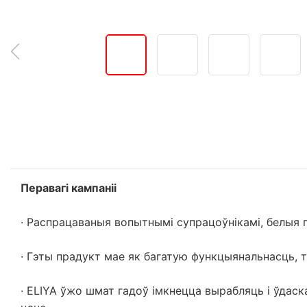
Перавагі кампаніі
· Распрацаваныя вопытнымі супрацоўнікамі, белыя 
· Гэты прадукт мае як багатую функцыянальнасць, т
· ELIYA ўжо шмат гадоў імкнецца вырабляць і ўдас