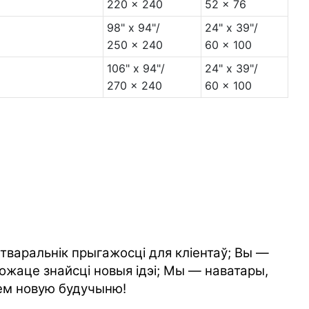
220 x 240
52 x 76
98" x 94"/
24" x 39"/
250 x 240
60 x 100
106" x 94"/
24" x 39"/
270 x 240
60 x 100
стваральнік прыгажосці для кліентаў; Вы —
ожаце знайсці новыя ідэі; Мы — наватары,
ем новую будучыню!