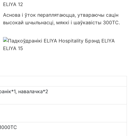
Аснова і ўток пераплятаюцца, утвараючы сацін
высокай шчыльнасці, мяккі і шаўкавісты 300TC.
анік*1, навалачка*2
 1000TC