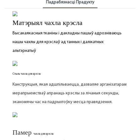
Падрабязнасці Прадукту
Матэрыял чахла крэсла
Высакаякасныя тканіны і дакладны пашыў адрозніваюць
нашы чахлы для крэслаў ад танных і далікатных
альтэрнатыў
Стыль чахла для крэсла
Канструкцыя, якая адшпільваецца, дазваляе арганізатарам
мерапрыемстваў апранаць крэслы за лічаныя секунды,
эканомячы час на падрыхтоўку месца правядзення.
Памер
чахла для крэсла