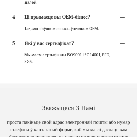
далей.
4
Ці прымаеце вы OEM-бізнес?
Так, мы з'яўляемся пастаўшчыком OEM.
5
Які ў вас сертыфікат?
Мы маем сертыфікаты ISO9001, ISO14001, PED,
SGS.
Звяжыцеся З Намі
проста пакіньце свой адрас электроннай пошты або нумар
тэлефона ў кантактнай форме, каб мы маглі даслаць вам