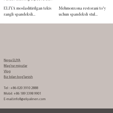
ELIYA moslashtirilgan tekis
Mehmonxona restorani to'y
rangli spandeksli
uchun spandeksli stul
cho'ziladigan yig'ma stul
qoplamalari
qoplamalari Parson stulining
slipcoverslari
Nega ELIYA
Mag'rur mijozlar
Vlog
Biz bilan bog'lanish
Tel : +86-020 3910 2888
Mobil: +86 189 3398 9901
E-mail:
info8@eliyalinen.com