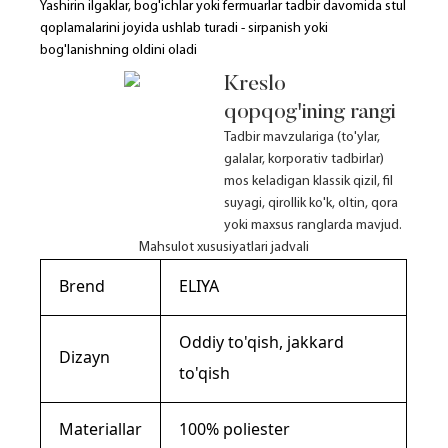
Yashirin ilgaklar, bog'ichlar yoki fermuarlar tadbir davomida stul
qoplamalarini joyida ushlab turadi - sirpanish yoki
bog'lanishning oldini oladi
Kreslo
qopqog'ining rangi
Tadbir mavzulariga (to'ylar,
galalar, korporativ tadbirlar)
mos keladigan klassik qizil, fil
suyagi, qirollik ko'k, oltin, qora
yoki maxsus ranglarda mavjud.
Mahsulot xususiyatlari jadvali
Brend
ELIYA
Oddiy to'qish, jakkard
Dizayn
to'qish
Materiallar
100% poliester