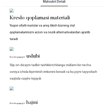
Mahsulot Detali
Kreslo qoplamasi materiali
Yuqori sifatli matolar va aniq tikish bizning stul
qoplamalarimizni arzon va nozik alternativalardan ajratib
turadi
uslubi
Kreslo qopqog'i
Slip-on dizayni tadbir tashkilotchilariga stullarni bir necha
soniya ichida kiyintirish imkonini beradi va bu joyni tayyorlash
vaqtida vaqtni tejaydi.
hajmi
Kreslo qopqog'i