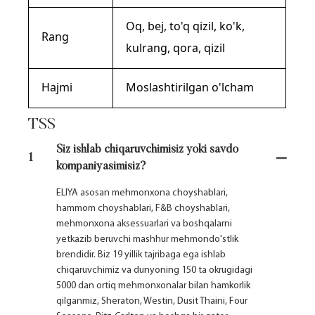
Oq, bej, to'q qizil, ko'k,
Rang
kulrang, qora, qizil
Hajmi
Moslashtirilgan o'lcham
TSS
Siz ishlab chiqaruvchimisiz yoki savdo
1
kompaniyasimisiz?
ELIYA asosan mehmonxona choyshablari,
hammom choyshablari, F&B choyshablari,
mehmonxona aksessuarlari va boshqalarni
yetkazib beruvchi mashhur mehmondo'stlik
brendidir. Biz 19 yillik tajribaga ega ishlab
chiqaruvchimiz va dunyoning 150 ta okrugidagi
5000 dan ortiq mehmonxonalar bilan hamkorlik
qilganmiz, Sheraton, Westin, Dusit Thaini, Four