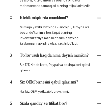
Seasons, Ritz-Carlton va boshqa bir qator
mehmonxona tarmoqlari bizning mijozlarimizdir.
2
Kichik miqdorda mumkinmi?
Mutlaqo yaxshi, bizning Guanchjou, Xitoyda o'z
bozor do'konimiz bor, faqat bizning
inventarizatsiya mahsulotlarimiz sizning
talabingizni qondira olsa, yaxshi bo'ladi.
3
To'lov usuli haqida nima deyish mumkin?
Biz T/T, Kredit karta, Paypal va boshqalarni qabul
qilamiz.
4
Siz OEM biznesini qabul qilasizmi?
Ha, biz OEM yetkazib beruvchimiz.
5
Sizda qanday sertifikat bor?