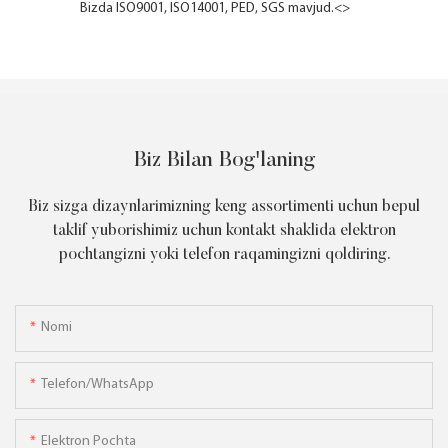
Bizda ISO9001, ISO14001, PED, SGS mavjud.<>
Biz Bilan Bog'laning
Biz sizga dizaynlarimizning keng assortimenti uchun bepul
taklif yuborishimiz uchun kontakt shaklida elektron
pochtangizni yoki telefon raqamingizni qoldiring.
Nomi
Telefon/WhatsApp
Elektron Pochta