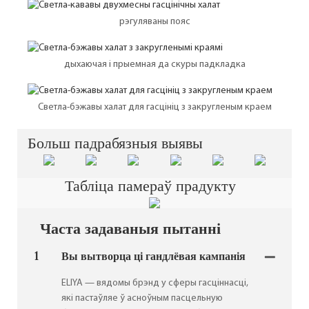
рэгуляваны пояс
дыхаючая і прыемная да скуры падкладка
Светла-бэжавы халат для гасцініц з закругленым краем
Больш падрабязныя выявы
Табліца памераў прадукту
Часта задаваныя пытанні
1
Вы вытворца ці гандлёвая кампанія
ELIYA — вядомы брэнд у сферы гасціннасці,
які пастаўляе ў асноўным пасцельную