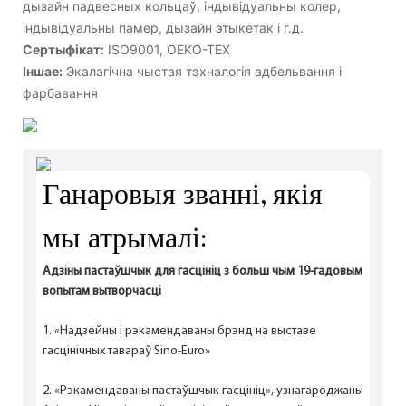
дызайн падвесных кольцаў, індывідуальны колер,
індывідуальны памер, дызайн этыкетак і г.д.
Сертыфікат:
ISO9001, OEKO-TEX
Іншае:
Экалагічна чыстая тэхналогія адбельвання і
фарбавання
Ганаровыя званні, якія
мы атрымалі:
Адзіны пастаўшчык для гасцініц з больш чым 19-гадовым
вопытам вытворчасці
1. «Надзейны і рэкамендаваны брэнд на выставе
гасцінічных тавараў Sino-Euro»
2. «Рэкамендаваны пастаўшчык гасцініц», узнагароджаны