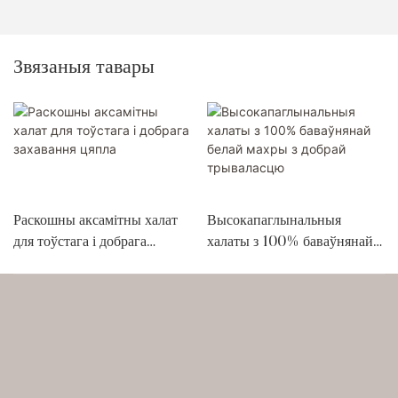
Звязаныя тавары
Раскошны аксамітны халат
Высокапаглынальныя
для тоўстага і добрага
халаты з 100% баваўнянай
захавання цяпла
белай махры з добрай
трываласцю