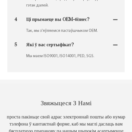
гэтак далей.
4
Ці прымаеце вы OEM-бізнес?
Так, мы з'яўляемся пастаўшчыком OEM.
5
Які ў вас сертыфікат?
Мы маем ISO9001, ISO14001, PED, SGS.
Звяжыцеся З Намі
проста пакіньце свой адрас электроннай пошты або нумар
тэлефона ў кантактнай форме, каб мы маглі даслаць вам
бясплатную прапанову па нашым шырокім асартыменце