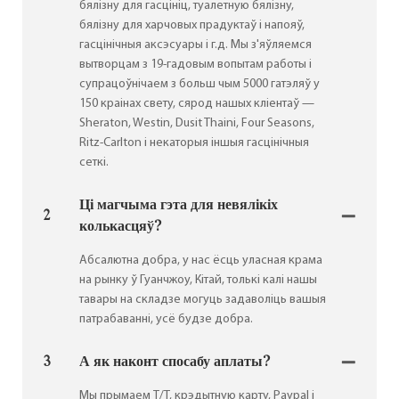
бялізну для гасцініц, туалетную бялізну,
бялізну для харчовых прадуктаў і напояў,
гасцінічныя аксэсуары і г.д. Мы з'яўляемся
вытворцам з 19-гадовым вопытам работы і
супрацоўнічаем з больш чым 5000 гатэляў у
150 краінах свету, сярод нашых кліентаў —
Sheraton, Westin, Dusit Thaini, Four Seasons,
Ritz-Carlton і некаторыя іншыя гасцінічныя
сеткі.
Ці магчыма гэта для невялікіх
2
колькасцяў?
Абсалютна добра, у нас ёсць уласная крама
на рынку ў Гуанчжоу, Кітай, толькі калі нашы
тавары на складзе могуць задаволіць вашыя
патрабаванні, усё будзе добра.
3
А як наконт спосабу аплаты?
Мы прымаем T/T, крэдытную карту, Paypal і