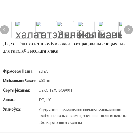
Двухслаёвы халат прэміум-класа, распрацаваны спецыяльна
для гатэляў высокага класа
Фірмовая Назва:
ELIYA
Мінімальны Заказ:
400 шт.
Сертыфікацыя:
OEKO-TEX, ISO9001
Аплата:
T/T, L/C
Упакоўка:
Унутраныя - празрыстыя пыланепранікальныя
поліэтыленавыя пакеты, знешнія - тканыя пакеты
або кардонныя скрынкі