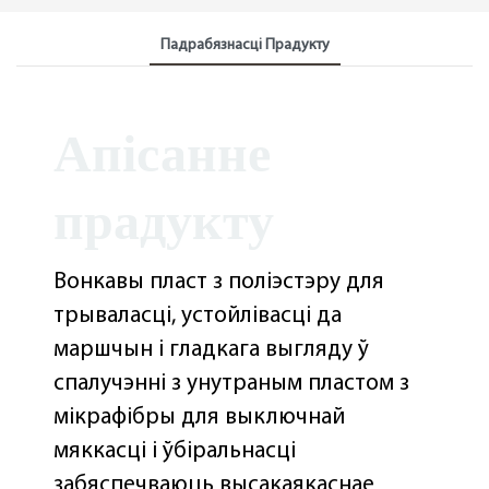
Падрабязнасці Прадукту
Апісанне
прадукту
Вонкавы пласт з поліэстэру для
трываласці, устойлівасці да
маршчын і гладкага выгляду ў
спалучэнні з унутраным пластом з
мікрафібры для выключнай
мяккасці і ўбіральнасці
забяспечваюць высакаякаснае