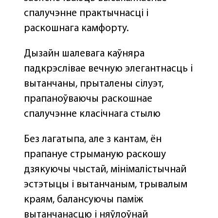
спалучэнне практычнасці і
раскошнага камфорту.
Дызайн шалевага каўняра
падкрэслівае вечную элегантнасць і
вытанчаны, прыталены сілуэт,
прапаноўваючы раскошнае
спалучэнне класічнага стылю
Без лагатыпа, але з кантам, ён
прапануе стрыманую раскошу
дзякуючы чыстай, мінімалістычнай
эстэтыцы і вытанчаным, трывалым
краям, балансуючы паміж
вытанчанасцю і няўлоўнай