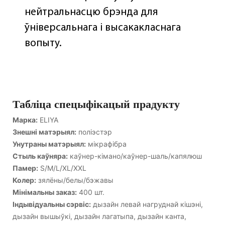
нейтральнасцю брэнда для
ўніверсальнага і высакакласнага
вопыту.
Табліца спецыфікацый прадукту
Марка:
ELIYA
Знешні матэрыял:
поліэстэр
Унутраны матэрыял:
мікрафібра
Стыль каўняра:
каўнер-кімано/каўнер-шаль/капялюш
Памер:
S/M/L/XL/XXL
Колер:
зялёны/белы/бэжавы
Мінімальны заказ:
400 шт.
Індывідуальны сэрвіс:
дызайн левай нагруднай кішэні,
дызайн вышыўкі, дызайн лагатыпа, дызайн канта,