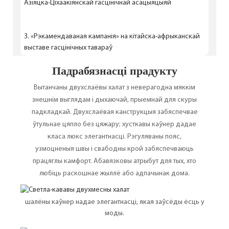
Азіяцка-Ціхаакіянскай гасцінічнай асацыяцыяй
3. «Рэкамендаваная кампанія» на кітайска-афрыканскай
выставе гасцінічных тавараў
Падрабязнасці прадукту
Вытанчаны двухслаёвы халат з неверагодна мяккім
знешнім выглядам і дыхаючай, прыемнай для скуры
падкладкай. Двухслаёвая канструкцыя забяспечвае
ўтульнае цяпло без цяжару; хусткавы каўнер дадае
класа люкс элегантнасці. Рэгуляваны пояс,
узмоцненыя швы і свабодны крой забяспечваюць
працяглы камфорт. Абавязковы атрыбут для тых, хто
любіць раскошнае жыллё або адпачынак дома.
шалёны каўнер надае элегантнасці, якая заўсёды ёсць у
моды.