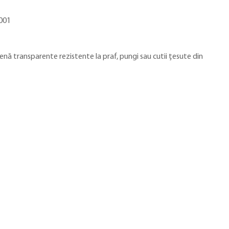
001
lenă transparente rezistente la praf, pungi sau cutii țesute din