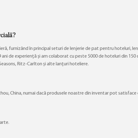
cială?
ă, furnizând în principal seturi de lenjerie de pat pentru hoteluri, len
ani de experiență și am colaborat cu peste 5000 de hoteluri din 150 de 
asons, Ritz-Carlton și alte lanțuri hoteliere.
ou, China, numai dacă produsele noastre din inventar pot satisface c
arte.