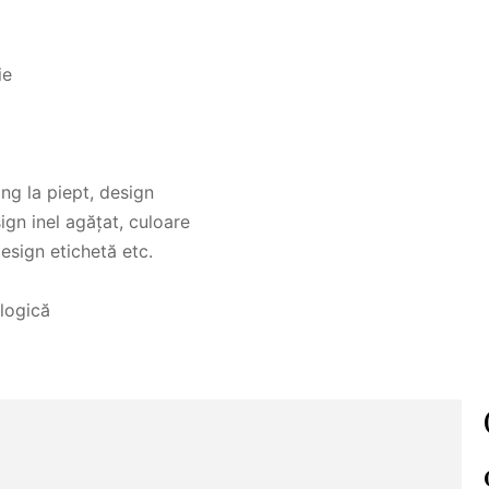
ie
ng la piept, design
ign inel agățat, culoare
esign etichetă etc.
logică