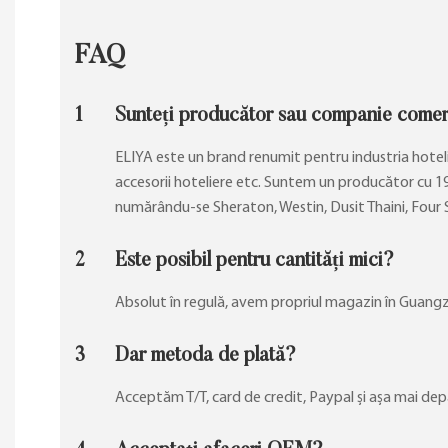
FAQ
1
Sunteți producător sau companie comer
ELIYA este un brand renumit pentru industria hotelier
accesorii hoteliere etc. Suntem un producător cu 19 
numărându-se Sheraton, Westin, Dusit Thaini, Four Se
2
Este posibil pentru cantități mici?
Absolut în regulă, avem propriul magazin în Guangzh
3
Dar metoda de plată?
Acceptăm T/T, card de credit, Paypal și așa mai dep