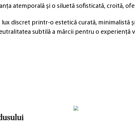
nța atemporală și o siluetă sofisticată, croită, of
ux discret printr-o estetică curată, minimalistă și
eutralitatea subtilă a mărcii pentru o experiență ve
odusului