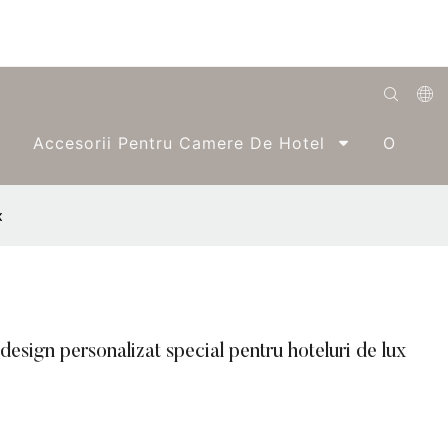
English
Accesorii Pentru Camere De Hotel
O Singu
Română
Беларуская
x
O'zbek
ქართველი
Bahasa Indonesia
design personalizat special pentru hoteluri de lux
Français
Español
العربية