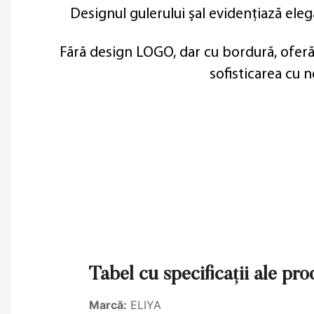
Designul gulerului șal evidențiază elega
Fără design LOGO, dar cu bordură, oferă l
sofisticarea cu n
Tabel cu specificații ale pr
Marcă:
ELIYA