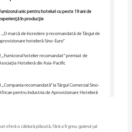
Furnizorul unic pentru hoteluri cu peste 19 ani de
experiență în producție
1. „O marcă de încredere și recomandată de Târgul de
aprovizionare hotelieră Sino-Euro”
2. „Furnizorul hotelier recomandat” premiat de
Asociația Hotelieră din Asia-Pacific
3. „Compania recomandată” la Târgul Comercial Sino-
African pentru Industria de Aprovizionare Hotelieră
i oferă o căldură plăcută, fără a fi greu; gulerul șal