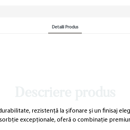
Detalii Produs
Descriere produs
urabilitate, rezistență la șifonare și un finisaj el
bsorbție excepționale, oferă o combinație premium