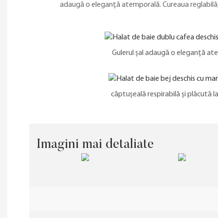
adaugă o eleganță atemporală. Cureaua reglabilă, c
Gulerul șal adaugă o eleganță at
căptușeală respirabilă și plăcută l
Imagini mai detaliate