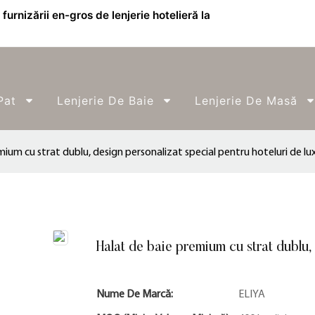
furnizării en-gros de lenjerie hotelieră la
Pat
Lenjerie De Baie
Lenjerie De Masă
ium cu strat dublu, design personalizat special pentru hoteluri de lu
Halat de baie premium cu strat dublu, 
Nume De Marcă:
ELIYA