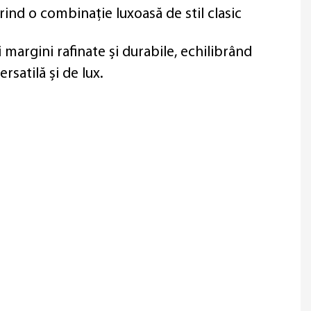
erind o combinație luxoasă de stil clasic
 margini rafinate și durabile, echilibrând
rsatilă și de lux.