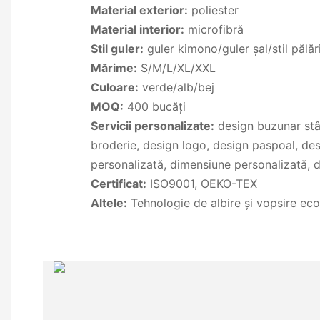
Material exterior:
poliester
Material interior:
microfibră
Stil guler:
guler kimono/guler șal/stil pălăr
Mărime:
S/M/L/XL/XXL
Culoare:
verde/alb/bej
MOQ:
400 bucăți
Servicii personalizate:
design buzunar stâ
broderie, design logo, design paspoal, des
personalizată, dimensiune personalizată, d
Certificat:
ISO9001, OEKO-TEX
Altele:
Tehnologie de albire și vopsire eco