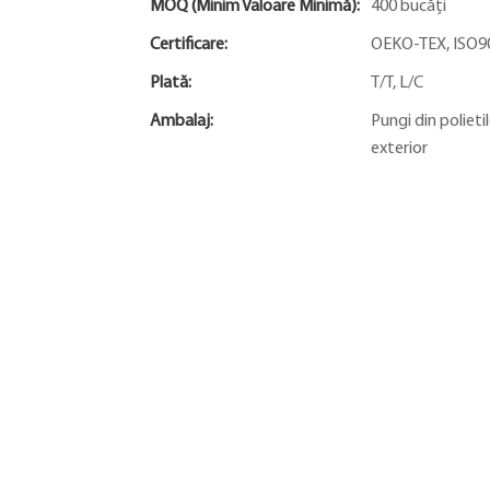
MOQ (minim Valoare Minimă):
400 bucăți
Certificare:
OEKO-TEX, ISO9
Plată:
T/T, L/C
Ambalaj:
Pungi din polieti
exterior