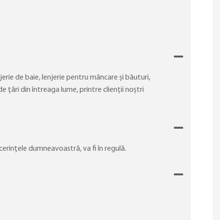
jerie de baie, lenjerie pentru mâncare și băuturi,
țări din întreaga lume, printre clienții noștri
erințele dumneavoastră, va fi în regulă.