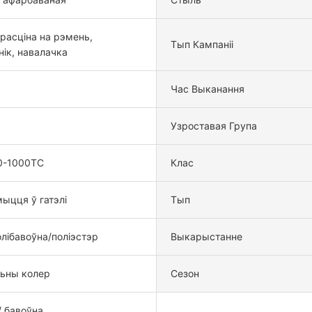
расціна на рэмень,
Тып Кампаніі
ік, навалачка
Час Выканання
Узроставая Група
0-1000TC
Клас
ыцця ў гатэлі
Тып
лібавоўна/поліэстэр
Выкарыстанне
льны колер
Сезон
/ бавоўна