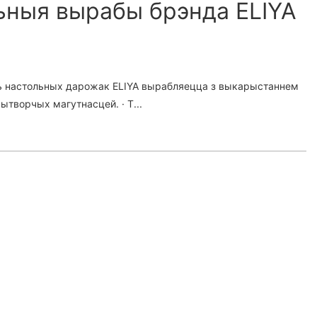
ьныя вырабы брэнда ELIYA
сць настольных дарожак ELIYA вырабляецца з выкарыстаннем
ытворчых магутнасцей. · Т...