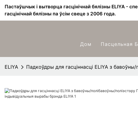
Пастаўшчык і вытворца гасцінічнай бялізны ELIYA - сп
гасцінічнай бялізны па ўсім свеце з 2006 года.
Дом
Пасцельная Б
ELIYA
Падкоўдры для гасціннасці ELIYA з бавоўны