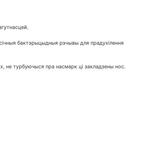
агутнасцей.
аксічныя бактэрыцыдныя рэчывы для прадухілення
ах, не турбуючыся пра насмарк ці закладзены нос.