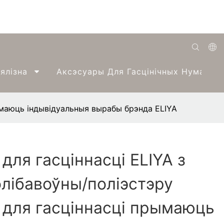
English
ялізна
Аксэсуары Для Гасцінічных Нумароў
Română
Беларуская
ымаюць індывідуальныя вырабы брэнда ELIYA
O'zbek
ქართველი
для гасціннасці ELIYA з
Bahasa Indonesia
лібавоўны/поліэстэру
Français
Español
для гасціннасці прымаюць
العربية