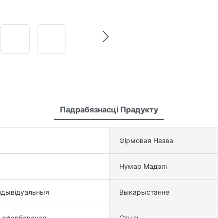
Падрабязнасці Прадукту
Фірмовая Назва
Нумар Мадэлі
ндывідуальныя
Выкарыстанне
 афарбаваная
Стыль