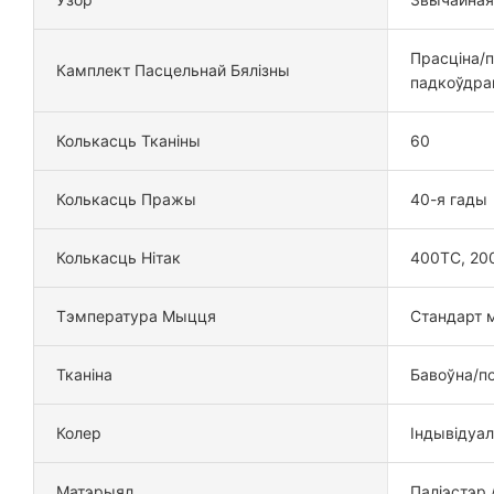
Прасціна/п
Камплект Пасцельнай Бялізны
падкоўдран
Колькасць Тканіны
60
Колькасць Пражы
40-я гады
Колькасць Нітак
400TC, 20
Тэмпература Мыцця
Стандарт м
Тканіна
Бавоўна/по
Колер
Індывідуа
Матэрыял
Паліэстэр 