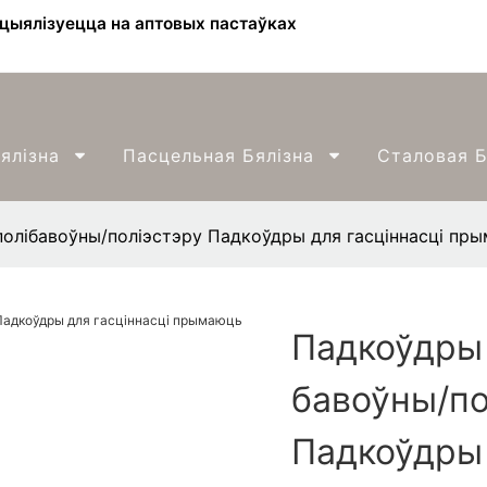
ецыялізуецца на аптовых пастаўках
ялізна
Пасцельная Бялізна
Сталовая Б
/полібавоўны/поліэстэру Падкоўдры для гасціннасці пр
Падкоўдры 
бавоўны/по
Падкоўдры 