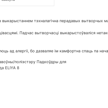
з выкарыстаннем тэхналагічна перадавых вытворчых м
асцівасцямі. Падчас вытворчасці выкарыстоўваліся нет
уюць ад алергіі, бо дазваляе ім камфортна спаць па нач