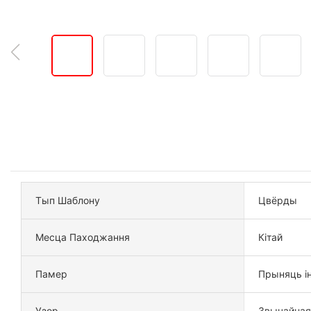
Тып Шаблону
Цвёрды
Месца Паходжання
Кітай
Памер
Прыняць і
Узор
Звычайная