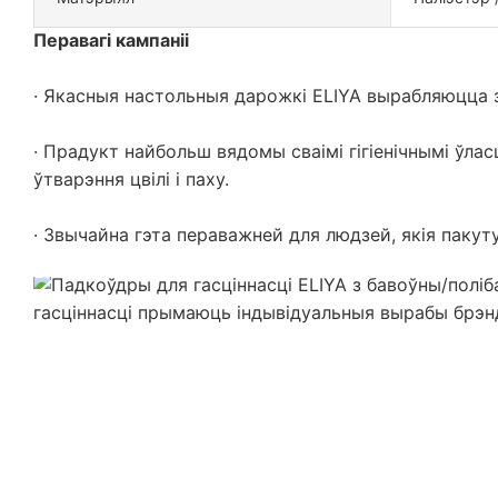
Перавагі кампаніі
· Якасныя настольныя дарожкі ELIYA вырабляюцца 
· Прадукт найбольш вядомы сваімі гігіенічнымі ўл
ўтварэння цвілі і паху.
· Звычайна гэта пераважней для людзей, якія пакут