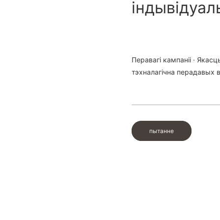
індывідуал
Перавагі кампаніі · Яка
тэхналагічна перадавых в
пытанне