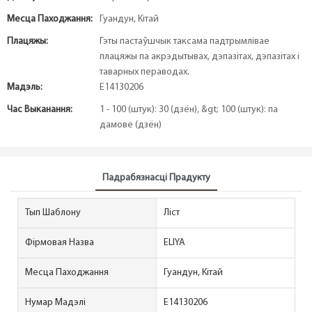
Месца Паходжання:
Гуандун, Кітай
Плацяжы:
Гэты пастаўшчык таксама падтрымлівае
плацяжы па акрэдытывах, дэпазітах, дэпазітах і
таварных пераводах.
Мадэль:
E14130206
Час Выканання:
1 - 100 (штук): 30 (дзён), &gt; 100 (штук): па
дамове (дзён)
Падрабязнасці Прадукту
Тып Шаблону
Ліст
Фірмовая Назва
ELIYA
Месца Паходжання
Гуандун, Кітай
Нумар Мадэлі
E14130206