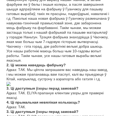
фарбуем яе ў белы і іншыя колеры, а пасля завяршэння
шыцця адпраўляем на фабрыку ў Гуанчжоу для пашыву
гатовых вырабаў, такіх як прасціны, падкоўдрыкі, навалачкі і
г.д. Паколькі наша новая фабрыка ў Гуанчжоу размешчана ў
навукова-тэхнічнай прамысловай зоне, дзе забаронена
мець фабрыку па фарбаванні. Такім чынам, мы можам
застацца толькі з нашай фабрыкай па пашыве матэрыялаў
у горадзе Наньтун. Трэцяя фабрыка знаходзіцца ў Чаочжоу,
якая мае больш чым 7-гадовую гісторыю вытворчасці.
Чаочжоу - гэта горад, дзе работнікі вельмі добра шыюць.
Усе нашы работнікі маюць больш чым 10-гадовы вопыт
работы. Такім чынам, усе нашы гатовыя вырабы вельмі
якасныя.
2. Ці можна наведаць фабрыку?
Адказ: ТАК. Мы цёпла запрашаем вас наведаць наш завод,
і мы можам прапанаваць вам паслугі, калі вы прыедзеце ў
Кітай, напрыклад, сустрэчу з аэрапорта або гатэля і г.д.
3. Ці даступныя ўзоры перад замовай?
Адказ: ТАК. ELIYA прапануе кліентам узоры для праверкі
якасці.
4. Ці прымальная невялікая колькасць?
Адказ: ТАК.
3. Ці даступныя ўзоры перад замовай?