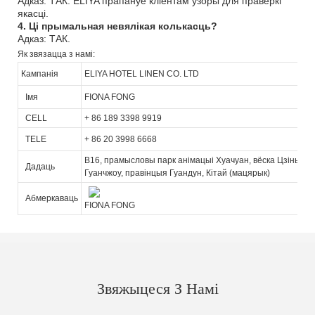
Адказ: ТАК. ELIYA прапануе кліентам узоры для праверкі
якасці.
4. Ці прымальная невялікая колькасць?
Адказ: ТАК.
Як звязацца з намі:
Кампанія
ELIYA HOTEL LINEN CO. LTD
Імя
FIONA FONG
CELL
+ 86 189 3398 9919
TELE
+ 86 20 3998 6668
B16, прамысловы парк анімацыі Хуачуан, вёска Цзіньшан
Дадаць
Гуанчжоу, правінцыя Гуандун, Кітай (мацярык)
Абмеркаваць
FIONA FONG
Звяжыцеся З Намі