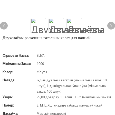
Двухслаёвы раскошны гатэльны халат для ваннай
Фірмовая Назва:
ELIYA
Мінімальны Заказ:
1000
Колер:
Жоўты
Налада:
Індывідуальны лагатып (мінімальны заказ: 100
штук), індывідуальная ўпакоўка (мінімальны
заказ: 100 штук)
Узоры:
25,00 долараў ЗША/шт., 1 шт. (мінімальны заказ)
Памер:
S, M, L, XL, глядзіце табліцу памераў ніжэй
Дастаўка:
Марскія перавозкі