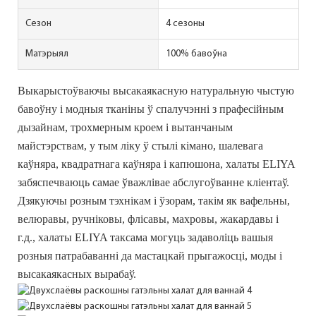
Сезон
4 сезоны
Матэрыял
100% бавоўна
Выкарыстоўваючы высакаякасную натуральную чыстую
бавоўну і модныя тканіны ў спалучэнні з прафесійным
дызайнам, трохмерным кроем і вытанчаным
майстэрствам, у тым ліку ў стылі кімано, шалевага
каўняра, квадратнага каўняра і капюшона, халаты ELIYA
забяспечваюць самае ўважлівае абслугоўванне кліентаў.
Дзякуючы розным тэхнікам і ўзорам, такім як вафельны,
велюравы, ручніковы, флісавы, махровы, жакардавы і
г.д., халаты ELIYA таксама могуць задаволіць вашыя
розныя патрабаванні да мастацкай прыгажосці, моды і
высакаякасных вырабаў.