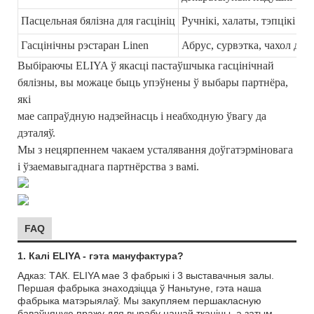
Пасцельная бялізна для гасцініц
Ручнікі, халаты, тэпцікі
Гасцінічны рэстаран Linen
Абрус, сурвэтка, чахол для 
Выбіраючы ELIYA ў якасці пастаўшчыка гасцінічнай
бялізны, вы можаце быць упэўнены ў выбары партнёра,
які
мае сапраўдную надзейнасць і неабходную ўвагу да
дэталяў.
Мы з нецярпеннем чакаем усталявання доўгатэрміновага
і ўзаемавыгаднага партнёрства з вамі.
FAQ
1. Калі ELIYA - гэта мануфактура?
Адказ: ТАК.
ELIYA мае 3 фабрыкі і 3 выставачныя залы.
Першая фабрыка знаходзіцца ў Наньтуне, гэта наша
фабрыка матэрыялаў. Мы закупляем першакласную
баваўняную пражу для вырабу нашай тканіны, а затым