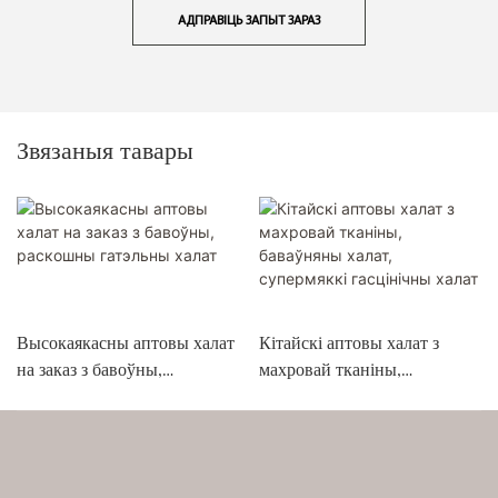
АДПРАВІЦЬ ЗАПЫТ ЗАРАЗ
Звязаныя тавары
Высокаякасны аптовы халат
Кітайскі аптовы халат з
на заказ з бавоўны,
махровай тканіны,
раскошны гатэльны халат
баваўняны халат, супермяккі
гасцінічны халат