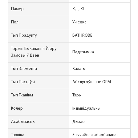
Памер
X, L, XL
Пол
Унісекс
Тып Прадукту
BATHROBE
Тэрмін Выканання Ўзору
Падтрымка
Замовы 7 Дзён
Тып Элемента
Халаты
Тып Пастаўкі
Абслугоўванне OEM
Тып Тканіны
Тэры
Колер
Індывідуальны
Асаблівасць
Дыхае
Тэхніка
Звычайная афарбаваная