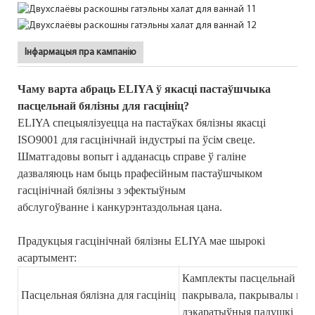
Інфармацыя пра кампанію
Чаму варта абраць ELIYA ў якасці пастаўшчыка
пасцельнай бялізны для гасцініц?
ELIYA спецыялізуецца на пастаўках бялізны якасці
ISO9001 для гасцінічнай індустрыі па ўсім свеце.
Шматгадовы вопыт і адданасць справе ў галіне
дазваляюць нам быць прафесійным пастаўшчыком
гасцінічнай бялізны з эфектыўным
абслугоўванне і канкурэнтаздольная цана.
Прадукцыя гасцінічнай бялізны ELIYA мае шырокі
асартымент:
Камплекты пасцельнай бяліз
Пасцельная бялізна для гасцініц
пакрывала, пакрывалы на л
дэкаратыўныя падушкі