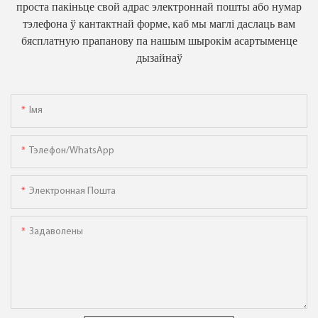
проста пакіньце свой адрас электроннай пошты або нумар
тэлефона ў кантактнай форме, каб мы маглі даслаць вам
бясплатную прапанову па нашым шырокім асартыменце
дызайнаў
Імя
Тэлефон/WhatsApp
Электронная Пошта
Задаволены