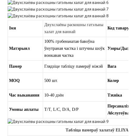
Двухслаёвы раскошны гатэльны
Імя
Код тавару
халат для ваннай
100% грэбеньчатая бавоўна
Матэрыял
ўнутраная частка і штучны шоўк
Узоры/Дызай
вонкавая частка
Памер
Глядзіце табліцу памераў ніжэй
Вага
MOQ
500 шт.
Колер
Час выканання
10-40 дзён
Тэхніка
Персаналізац
Умовы аплаты
T/T, L/C, D/A, D/P
Абслугоўванне
Табліца памераў халатаў ELIYA (ца