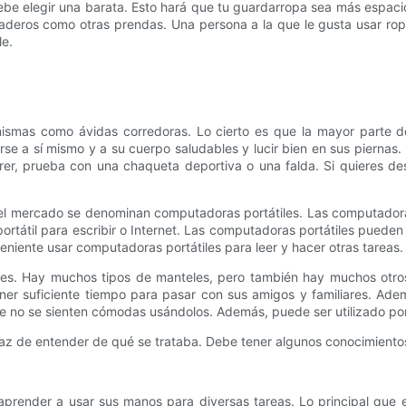
be elegir una barata. Esto hará que tu guardarropa sea más espacio
aderos como otras prendas. Una persona a la que le gusta usar rop
le.
ismas como ávidas corredoras. Lo cierto es que la mayor parte de
 a sí mismo y a su cuerpo saludables y lucir bien en sus piernas. 
orrer, prueba con una chaqueta deportiva o una falda. Si quieres 
del mercado se denominan computadoras portátiles. Las computadora
portátil para escribir o Internet. Las computadoras portátiles pued
iente usar computadoras portátiles para leer y hacer otras tareas.
teles. Hay muchos tipos de manteles, pero también hay muchos otro
r suficiente tiempo para pasar con sus amigos y familiares. Adem
e no se sienten cómodas usándolos. Además, puede ser utilizado por 
az de entender de qué se trataba. Debe tener algunos conocimiento
 aprender a usar sus manos para diversas tareas. Lo principal que