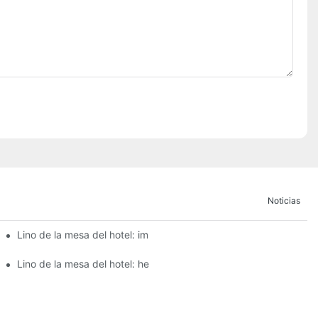
Noticias
tel para eventos de catering?
Lino de la mesa del hotel: impresionante ropa de mesa para la e
comedor de su hotel
Lino de la mesa del hotel: hermosa ropa de mesa para elegante