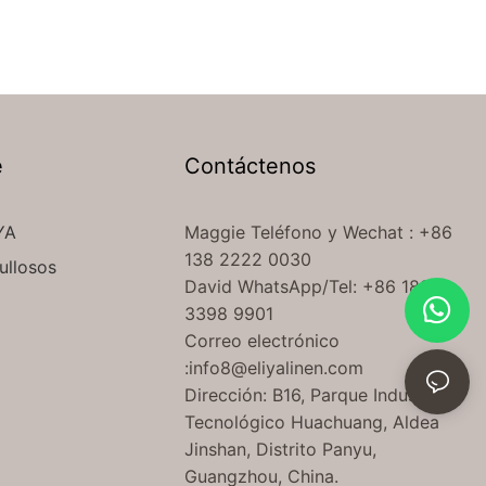
e
Contáctenos
YA
Maggie Teléfono
y Wechat
: +86
138 2222 0030
ullosos
David WhatsApp/Tel: +86 189
3398 9901
Correo electrónico
:
info8@eliyalinen.com
Dirección: B16, Parque Industrial
Tecnológico Huachuang, Aldea
Jinshan, Distrito Panyu,
Guangzhou, China.