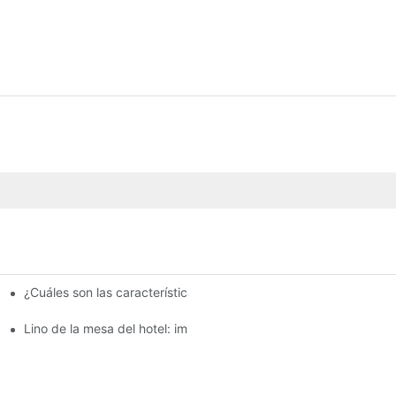
¿Cuáles son las características clave de la ropa de mesa del ho
a hoteles
Lino de la mesa del hotel: impresionante ropa de mesa para el 