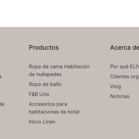
Productos
Acerca d
Ropa de cama Habitación
Por qué ELI
de huéspedes
a
Clientes org
Ropa de baño
Vlog
F&B Lino
Noticias
de
Accesorios para
habitaciones de hotel
Inicio Linen