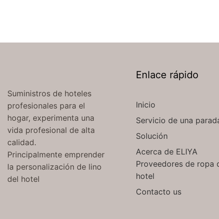
Enlace rápido
Suministros de hoteles
Inicio
profesionales para el
hogar, experimenta una
Servicio de una parad
vida profesional de alta
Solución
calidad.
Acerca de ELIYA
Principalmente emprender
Proveedores de ropa 
la personalización de lino
hotel
del hotel
Contacto us