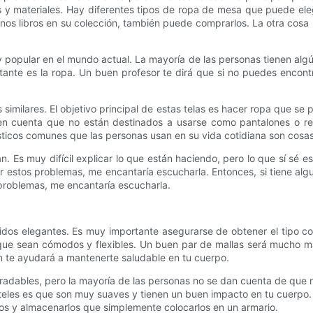
los y materiales. Hay diferentes tipos de ropa de mesa que puede e
nos libros en su colección, también puede comprarlos. La otra cosa
popular en el mundo actual. La mayoría de las personas tienen algú
ante es la ropa. Un buen profesor te dirá que si no puedes encontr
 similares. El objetivo principal de estas telas es hacer ropa que se
 en cuenta que no están destinados a usarse como pantalones o re
icos comunes que las personas usan en su vida cotidiana son cosas c
Es muy difícil explicar lo que están haciendo, pero lo que sí sé es
er estos problemas, me encantaría escucharla. Entonces, si tiene a
 problemas, me encantaría escucharla.
os elegantes. Es muy importante asegurarse de obtener el tipo cor
s que sean cómodos y flexibles. Un buen par de mallas será mucho m
n te ayudará a mantenerte saludable en tu cuerpo.
adables, pero la mayoría de las personas no se dan cuenta de que n
nteles es que son muy suaves y tienen un buen impacto en tu cuerpo.
os y almacenarlos que simplemente colocarlos en un armario.