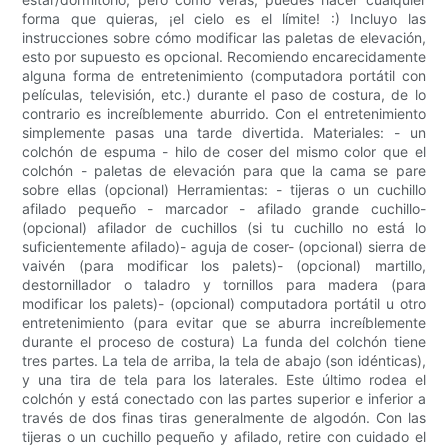
forma que quieras, ¡el cielo es el límite! :) Incluyo las
instrucciones sobre cómo modificar las paletas de elevación,
esto por supuesto es opcional. Recomiendo encarecidamente
alguna forma de entretenimiento (computadora portátil con
películas, televisión, etc.) durante el paso de costura, de lo
contrario es increíblemente aburrido. Con el entretenimiento
simplemente pasas una tarde divertida. Materiales: - un
colchón de espuma - hilo de coser del mismo color que el
colchón - paletas de elevación para que la cama se pare
sobre ellas (opcional) Herramientas: - tijeras o un cuchillo
afilado pequeño - marcador - afilado grande cuchillo-
(opcional) afilador de cuchillos (si tu cuchillo no está lo
suficientemente afilado)- aguja de coser- (opcional) sierra de
vaivén (para modificar los palets)- (opcional) martillo,
destornillador o taladro y tornillos para madera (para
modificar los palets)- (opcional) computadora portátil u otro
entretenimiento (para evitar que se aburra increíblemente
durante el proceso de costura) La funda del colchón tiene
tres partes. La tela de arriba, la tela de abajo (son idénticas),
y una tira de tela para los laterales. Este último rodea el
colchón y está conectado con las partes superior e inferior a
través de dos finas tiras generalmente de algodón. Con las
tijeras o un cuchillo pequeño y afilado, retire con cuidado el