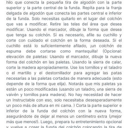
hilo que conecta la pequeña tira de algodón con la parte
superior y la parte central de la funda. Repita para la franja
delgada de algodón que conecta las partes central e inferior
de la funda. Solo necesitas quitarlo en el lugar del colchón
que vas a modificar. Retire las telas del área que desea
modificar. Usando el marcador, dibuje la forma que desea
que tenga su colchón. Si es necesario, afile su cuchillo y
corte con cuidado el colchón en la forma deseada. Si el
cuchillo está lo suficientemente afilado, ¡un colchón de
espuma debe cortarse como mantequilla! (Opcional:
elevación de paletas: Usando el marcador, dibuje la nueva
forma del colchón en las paletas. Usando la sierra de calar,
corte la madera apropiadamente. Use los tornillos y el taladro
o el martillo y el destornillador para agregar las patas
necesarias a las paletas cortadas de manera adecuada (esto
depende de la forma que elija). Notarás que mis paletas ya
están un poco modificadas (usando un taladro, una sierra de
vaivén y tornillos para madera). No hay necesidad de hacer
un Instructable con eso, solo necesitaba desesperadamente
un poco más de altura en mi cama. ) Corta la parte superior e
inferior de la funda del colchón con la nueva forma,
asegurándote de dejar al menos un centímetro extra (¡mejor
más que menos!). Luego, prepara tu entretenimiento opcional
y vuelve a coser la funda del colchón colocando la tira de