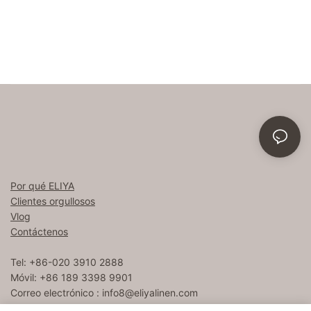
Por qué ELIYA
Clientes orgullosos
Vlog
Contáctenos
Tel: +86-020 3910 2888
Móvil: +86 189 3398 9901
Correo electrónico :
info8@eliyalinen.com