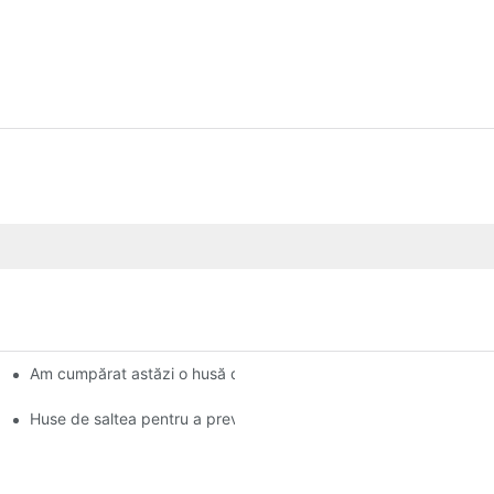
Am cumpărat astăzi o husă de saltea de la Target și se pare că
ânii lor
Huse de saltea pentru a preveni ploșnițele și mușcăturile lor urât