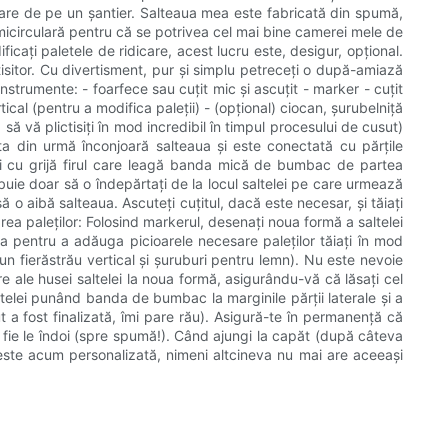
care de pe un șantier. Salteaua mea este fabricată din spumă,
emicirculară pentru că se potrivea cel mai bine camerei mele de
ficați paletele de ridicare, acest lucru este, desigur, opțional.
tisitor. Cu divertisment, pur și simplu petreceți o după-amiază
Instrumente: - foarfece sau cuțit mic și ascuțit - marker - cuțit
tical (pentru a modifica paleții) - (opțional) ciocan, șurubelniță
ă vă plictisiți în mod incredibil în timpul procesului de cusut)
asta din urmă înconjoară salteaua și este conectată cu părțile
tați cu grijă firul care leagă banda mică de bumbac de partea
buie doar să o îndepărtați de la locul saltelei pe care urmează
ă o aibă salteaua. Ascuteți cuțitul, dacă este necesar, și tăiați
area paleților: Folosind markerul, desenați noua formă a saltelei
nița pentru a adăuga picioarele necesare paleților tăiați în mod
un fierăstrău vertical și șuruburi pentru lemn). Nu este nevoie
re ale husei saltelei la noua formă, asigurându-vă că lăsați cel
ltelei punând banda de bumbac la marginile părții laterale și a
 a fost finalizată, îmi pare rău). Asigură-te în permanență că
ai, fie le îndoi (spre spumă!). Când ajungi la capăt (după câteva
ă este acum personalizată, nimeni altcineva nu mai are aceeași