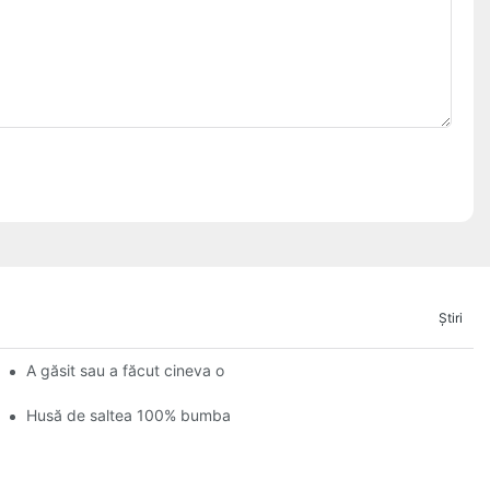
Ştiri
 este sânge pe ea?
A găsit sau a făcut cineva o husă pentru o husă de saltea tip coa
e
Husă de saltea 100% bumbac