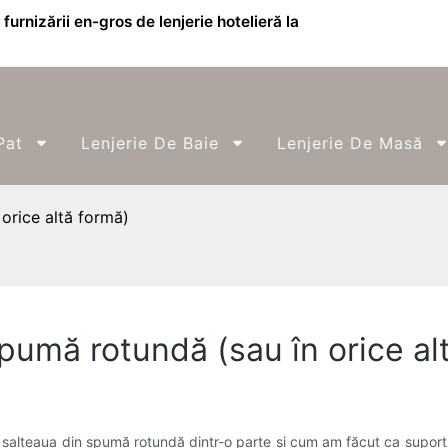
furnizării en-gros de lenjerie hotelieră la
Pat
Lenjerie De Baie
Lenjerie De Masă
orice altă formă)
pumă rotundă (sau în orice al
t salteaua din spumă rotundă dintr-o parte și cum am făcut ca supor