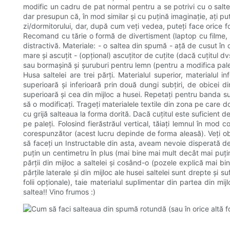
modific un cadru de pat normal pentru a se potrivi cu o salt
dar presupun că, în mod similar și cu puțină imaginație, ați p
zi/dormitorului, dar, după cum veți vedea, puteți face orice for
Recomand cu tărie o formă de divertisment (laptop cu filme, te
distractivă. Materiale: - o saltea din spumă - ață de cusut în c
mare și ascuțit - (opțional) ascuțitor de cuțite (dacă cuțitul dv
sau bormașină și șuruburi pentru lemn (pentru a modifica paleți
Husa saltelei are trei părți. Materialul superior, materialul
superioară și inferioară prin două dungi subțiri, de obicei 
superioară și cea din mijloc a husei. Repetați pentru banda su
să o modificați. Trageți materialele textile din zona pe care do
cu grijă salteaua la forma dorită. Dacă cuțitul este suficient d
pe paleți. Folosind fierăstrăul vertical, tăiați lemnul în mod 
corespunzător (acest lucru depinde de forma aleasă). Veți obse
să faceți un Instructable din asta, aveam nevoie disperată de m
puțin un centimetru în plus (mai bine mai mult decât mai puțin
părții din mijloc a saltelei și cosând-o (pozele explică mai 
părțile laterale și din mijloc ale husei saltelei sunt drepte și
folii opționale), taie materialul suplimentar din partea din 
saltea!! Vino frumos :)