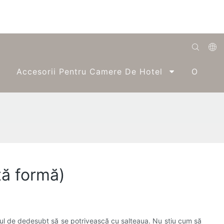
English
Accesorii Pentru Camere De Hotel
O Singu
Română
Беларуская
O'zbek
ქართველი
Bahasa Indonesia
tă formă)
Français
Español
العربية
tul de dedesubt să se potrivească cu salteaua. Nu știu cum să