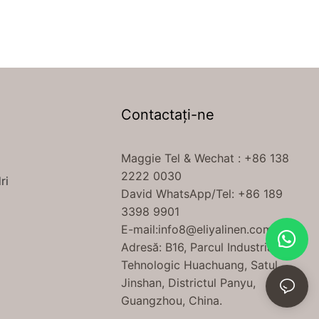
Contactaţi-ne
A
Maggie Tel
& Wechat
: +86 138
2222 0030
ri
David WhatsApp/Tel: +86 189
3398 9901
E-mail:
info8@eliyalinen.com
Adresă: B16, Parcul Industrial
Tehnologic Huachuang, Satul
Jinshan, Districtul Panyu,
Guangzhou, China.