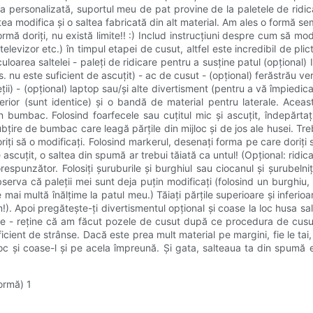
ea personalizată, suportul meu de pat provine de la paletele de ridi
utea modifica și o saltea fabricată din alt material. Am ales o formă s
mă doriți, nu există limite!! :) Includ instrucțiuni despre cum să modi
levizor etc.) în timpul etapei de cusut, altfel este incredibil de plic
uloarea saltelei - paleți de ridicare pentru a susține patul (opțional) 
s. nu este suficient de ascuțit) - ac de cusut - (opțional) ferăstrău ver
i) - (opțional) laptop sau/și alte divertisment (pentru a vă împiedica s
 inferior (sunt identice) și o bandă de material pentru laterale. Ace
din bumbac. Folosind foarfecele sau cuțitul mic și ascuțit, îndepăr
bțire de bumbac care leagă părțile din mijloc și de jos ale husei. Tre
riți să o modificați. Folosind markerul, desenați forma pe care doriți s
e ascuțit, o saltea din spumă ar trebui tăiată ca untul! (Opțional: ridic
corespunzător. Folosiți șuruburile și burghiul sau ciocanul și șurubel
rva că paleții mei sunt deja puțin modificați (folosind un burghiu, 
ai multă înălțime la patul meu.) Tăiați părțile superioare și inferioa
!). Apoi pregătește-ți divertismentul opțional și coase la loc husa sa
bine - reține că am făcut pozele de cusut după ce procedura de cusut
 suficient de strânse. Dacă este prea mult material pe margini, fie le t
mijloc și coase-l și pe acela împreună. Și gata, salteaua ta din spum