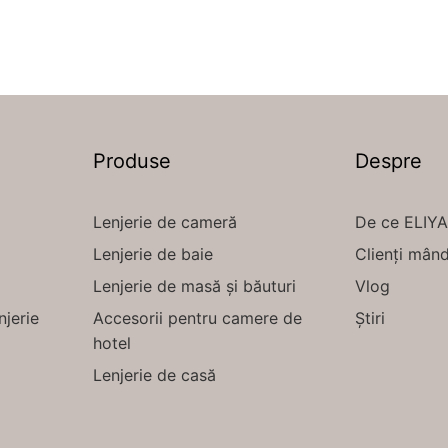
Produse
Despre
Lenjerie de cameră
De ce ELIY
Lenjerie de baie
Clienți mând
Lenjerie de masă și băuturi
Vlog
njerie
Accesorii pentru camere de
Știri
hotel
Lenjerie de casă