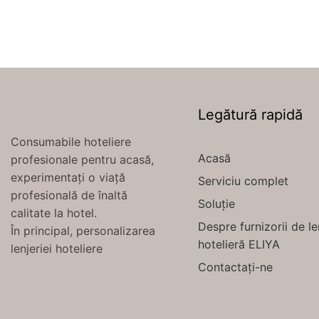
Legătură rapidă
Consumabile hoteliere
Acasă
profesionale pentru acasă,
experimentați o viață
Serviciu complet
profesională de înaltă
Soluție
calitate la hotel.
Despre furnizorii de le
În principal, personalizarea
hotelieră ELIYA
lenjeriei hoteliere
Contactați-ne