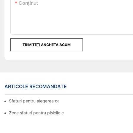
Conţinut
TRIMITEȚI ANCHETĂ ACUM
ARTICOLE RECOMANDATE
Sfaturi pentru alegerea celei mai bune huse de saltea
Zece sfaturi pentru pisicile care sunt obligate să se mute cu stăp