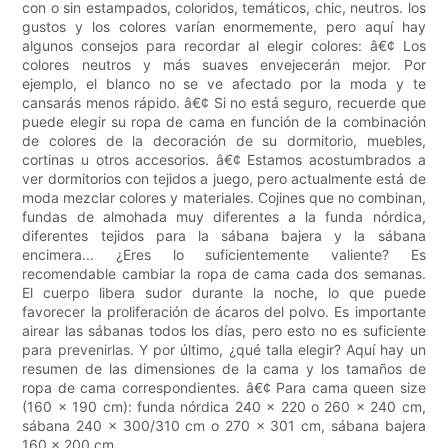
con o sin estampados, coloridos, temáticos, chic, neutros. los
gustos y los colores varían enormemente, pero aquí hay
algunos consejos para recordar al elegir colores: â€¢ Los
colores neutros y más suaves envejecerán mejor. Por
ejemplo, el blanco no se ve afectado por la moda y te
cansarás menos rápido. â€¢ Si no está seguro, recuerde que
puede elegir su ropa de cama en función de la combinación
de colores de la decoración de su dormitorio, muebles,
cortinas u otros accesorios. â€¢ Estamos acostumbrados a
ver dormitorios con tejidos a juego, pero actualmente está de
moda mezclar colores y materiales. Cojines que no combinan,
fundas de almohada muy diferentes a la funda nórdica,
diferentes tejidos para la sábana bajera y la sábana
encimera... ¿Eres lo suficientemente valiente? Es
recomendable cambiar la ropa de cama cada dos semanas.
El cuerpo libera sudor durante la noche, lo que puede
favorecer la proliferación de ácaros del polvo. Es importante
airear las sábanas todos los días, pero esto no es suficiente
para prevenirlas. Y por último, ¿qué talla elegir? Aquí hay un
resumen de las dimensiones de la cama y los tamaños de
ropa de cama correspondientes. â€¢ Para cama queen size
(160 x 190 cm): funda nórdica 240 x 220 o 260 x 240 cm,
sábana 240 x 300/310 cm o 270 x 301 cm, sábana bajera
160 x 200 cm.