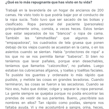
¿Qué es lo más repugnante que has visto en tu vida?
Trabajé en la lavandería de un hogar de ancianos de 200
camas. He visto todo lo que podría bajar por el conducto de
la ropa sucia. Todo tuvo que ser sacado de las bolsas y
clasificado. Ropa personal del paciente (personales)
principalmente orina, comida, a veces heces. Estos tenían
que estar separados de los "blancos" o ropa de cama.
También las "almohadillas" que algunos llaman
"empapadoras", los cuadrados de tela gruesa que ponen
debajo de los viejos cuando se acuestan en la cama, o en los
asientos cuando se sientan. Había "protectores de ropa" a
los que no se nos permitía llamar "baberos". Si bien no
teníamos que lavar pañales, porque eran desechables,
teníamos que llamarlos "calzoncillos", no pañales. Luego
estaban los cubrecamas afganos, y toallas y toallitas faciales.
Te pusiste los guantes y ordenaste lo más rápido que
pudiste, y metiste las cosas en grandes lavadoras. Cuando
terminaron, las cosas se fueron a las secadoras. Cuando se
hizo eso, hubo que doblar, colgar y separar la ropa personal.
La gente siempre se quejaba porque no podía encontrar las
prendas de vestir de sus parientes. Bueno, ¿escribiste sus
nombres en ellos? Tan rápido como podías, siempre nos
faltaba ayuda. Vi y me acostumbré a sangre, orina, heces,