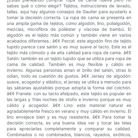
sabes qué o cómo elegir? Tejidos, instrucciones de lavado,
tallas. aquí hay algunos consejos de Gautier para ayudarlo a
tomar la decisión correcta. La ropa de cama se presenta en
una amplia gama de tejidos, como algodón, lino, polialgodón,
mezclas, microfibra de poliéster y viscosa de bambú. El
algodón es el tejido más común y también viene en varios
acabados diferentes.: â€¢ Percal: este algodón fino de tejido
tupido parece casi satén y es muy suave al tacto. Este es el
tejido más cómodo y de alta calidad para ropa de cama. â€¢
Satén: también es un tejido tupido que se utiliza para ropa de
cama de calidad. También es muy flexible y cálido en
invierno. Algunas personas aman el brillo del satén, otras lo
odian, todo es cuestión de gustos. â€¢ Jersey de algodón:
suave, acogedor y elástico, el jersey se utiliza a menudo para
las sábanas ajustables porque adopta la forma del colchón.
â€¢ Franela: con su tacto afelpado, este tejido es popular en
las largas y frías noches de otoño e invierno porque es muy
cálido y acogedor. â€¢ Lino: este material natural es
agradablemente fresco en verano y muy cálido en invierno. El
lino envejece bien y es muy resistente. â€¢ Para tomar la
decisión correcta, es una buena idea ver y tocar las telas
para apreciarlas completamente y comparar su calidad.
Combinados o no combinados, blancos, rayados, exóticos,