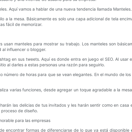
eles. Aquí vamos a hablar de una nueva tendencia llamada Manteles.
ilo a la mesa. Básicamente es solo una capa adicional de tela enc
tas fácil de memorizar.
rs usan manteles para mostrar su trabajo. Los manteles son básicam
 al influencer o blogger.
ag en sus tweets. Aquí es donde entra en juego el SEO. Al usar est
itio al darles a estas personas una razón para seguirlo.
número de horas para que se vean elegantes. En el mundo de los neg
liza varias funciones, desde agregar un toque agradable a la mesa
arán las delicias de tus invitados y les harán sentir como en casa
u proceso de diseño.
morable para las empresas
e encontrar formas de diferenciarse de lo que ya está disponible 