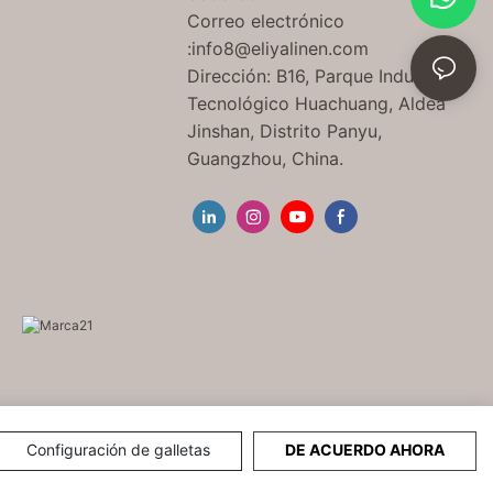
Correo electrónico
:
info8@eliyalinen.com
Dirección: B16, Parque Industrial
Tecnológico Huachuang, Aldea
Jinshan, Distrito Panyu,
Guangzhou, China.
Configuración de galletas
DE ACUERDO AHORA
74832号