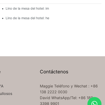
tel para eventos de catering?
Lino de la mesa del hotel: impresionante ropa de mesa para la e
comedor de su hotel
Lino de la mesa del hotel: hermosa ropa de mesa para elegante
e
Contáctenos
YA
Maggie Teléfono
y Wechat
: +86
138 2222 0030
ullosos
David WhatsApp/Tel: +86 189
3398 9901