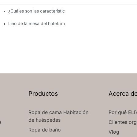
¿Cuáles son las características clave de la ropa de mesa del ho
a hoteles
Lino de la mesa del hotel: impresionante ropa de mesa para el 
Productos
Acerca d
Ropa de cama Habitación
Por qué ELI
de huéspedes
a
Clientes org
Ropa de baño
Vlog