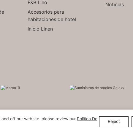
F&B Lino
Noticias
de
Accesorios para
habitaciones de hotel
Inicio Linen
 and off our website. please review our
Política De
Reject
ht © 2026 ELIYA Hotel Linen Co., Ltd |
Mapa del sitio
粤ICP备150