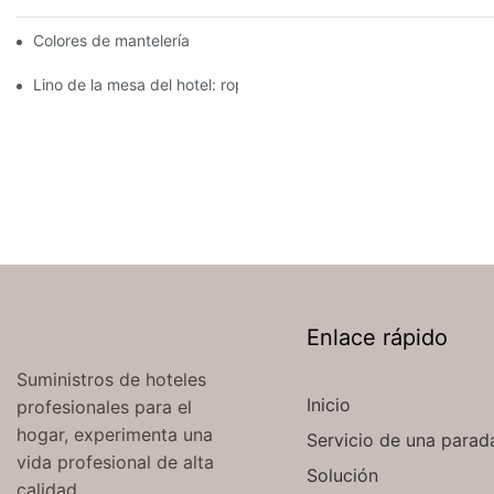
Colores de mantelería para recepción nupcial
Lino de la mesa del hotel: ropa de mesa hermosa y elegante par
Enlace rápido
Suministros de hoteles
Inicio
profesionales para el
hogar, experimenta una
Servicio de una parad
vida profesional de alta
Solución
calidad.