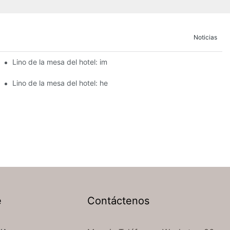
Noticias
tel para eventos de catering?
Lino de la mesa del hotel: impresionante ropa de mesa para la e
comedor de su hotel
Lino de la mesa del hotel: hermosa ropa de mesa para elegante
e
Contáctenos