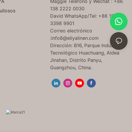
YA
Maggie Teléfono
y Wechat
: +86
138 2222 0030
ullosos
David WhatsApp/Tel: +86 189
3398 9901
Correo electrónico
:
info8@eliyalinen.com
Dirección: B16, Parque Industrial
Tecnológico Huachuang, Aldea
Jinshan, Distrito Panyu,
Guangzhou, China.