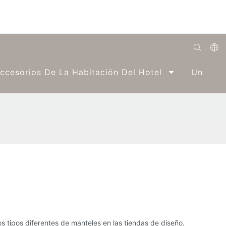
English
ccesorios De La Habitación Del Hotel
Una Par
Română
Беларуская
O'zbek
ქართველი
Bahasa Indonesia
Français
Español
العربية
s tipos diferentes de manteles en las tiendas de diseño.