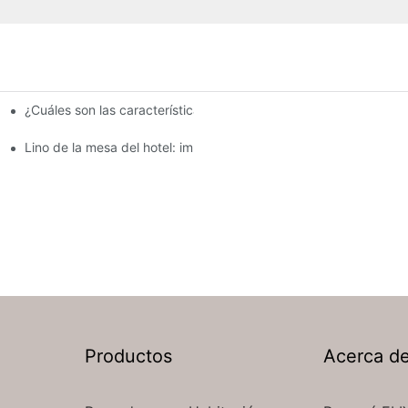
¿Cuáles son las características clave de la ropa de mesa del ho
a hoteles
Lino de la mesa del hotel: impresionante ropa de mesa para el 
Productos
Acerca d