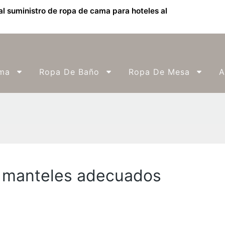
l suministro de ropa de cama para hoteles al
ma
Ropa De Baño
Ropa De Mesa
A
s manteles adecuados