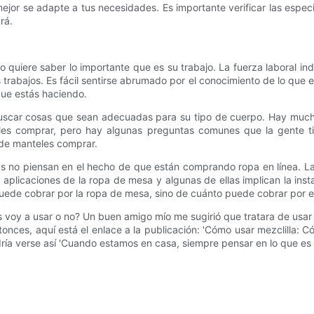
ejor se adapte a tus necesidades. Es importante verificar las espe
rá.
 quiere saber lo importante que es su trabajo. La fuerza laboral in
trabajos. Es fácil sentirse abrumado por el conocimiento de lo que e
que estás haciendo.
uscar cosas que sean adecuadas para su tipo de cuerpo. Hay mucho
eles comprar, pero hay algunas preguntas comunes que la gente t
 de manteles comprar.
as no piensan en el hecho de que están comprando ropa en línea. La
licaciones de la ropa de mesa y algunas de ellas implican la instal
puede cobrar por la ropa de mesa, sino de cuánto puede cobrar por el
s voy a usar o no? Un buen amigo mío me sugirió que tratara de usar 
onces, aquí está el enlace a la publicación: 'Cómo usar mezclilla: C
podría verse así 'Cuando estamos en casa, siempre pensar en lo que es