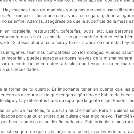
 Hay muchos tipos de manteles y algunas personas usan diferentes
or. Por ejemplo, si tiene una cama vacía en su jardín, debe asegura
 no se enfríe. Además, asegúrese de que la superficie de la mesa est
 en hostelería, restauración, cafeterías, pubs, etc. Las personas
estaurante no es solo la comida, sino que también deben estar bie
s, etc. Si desea ahorrar su dinero y tomar la decisión correcta, hay
y las imágenes sean más compatibles con los collages. Puedes hace
quier material y puedes agregarles cosas nuevas de la misma manera 
sar en combinación con otros artículos que tengas en tu cocina o
e a sus necesidades.
e la forma de tu cuerpo. Es importante tener en cuenta que las pe
 esto es asegurarse de que tengan algún tipo de hábito de hacer a
e elige y hay diferentes tipos de ropa que la gente elige. Puedes l
un par de manteles, te durarán mucho tiempo. Pero si quieres ser 
utilizados por cualquier artista que quiera crear algo nuevo. Tambié
se por hacer cambios en su diseño cada vez. Este artículo te mostra
no está seguro de qué es lo mejor para usted, siga leyendo para av