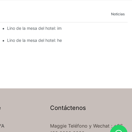
Noticias
tel para eventos de catering?
Lino de la mesa del hotel: impresionante ropa de mesa para la e
comedor de su hotel
Lino de la mesa del hotel: hermosa ropa de mesa para elegante
e
Contáctenos
YA
Maggie Teléfono
y Wechat
: +86