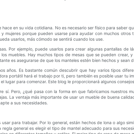
hace en su vida cotidiana. No es necesario ser físico para saber 
 y mujeres porque pueden usarse para ayudar con muchos otros t
ueda usarlos, más cómodo se sentirá cuando los use.
as. Por ejemplo, puede usarlos para crear algunas pantallas de lá
 los muebles. Hay muchos tipos de mesas que se pueden crear, y 
ortante es asegurarse de que los manteles estén bien hechos y sean 
os años. Es bastante común descubrir que hay varios tipos dife
a portátil hará el trabajo por ti, pero también es posible usar tu 
l lugar para comenzar. Este blog le proporcionará algunos consejos
e sí. Pero, ¿qué pasa con la forma en que fabricamos nuestros m
ajas. La ventaja más importante de usar un mueble de buena calida
dapte a sus necesidades.
usar para trabajar. Por lo general, están hechos de lona o algo sim
regla general es elegir el tipo de mantel adecuado para sus necesi
es en diferentes tamaños y estilos. El mejor tipo de ropa de mesa 