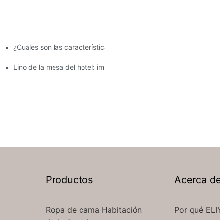
¿Cuáles son las características clave de la ropa de mesa del ho
a hoteles
Lino de la mesa del hotel: impresionante ropa de mesa para el 
Productos
Acerca d
Ropa de cama Habitación
Por qué ELI