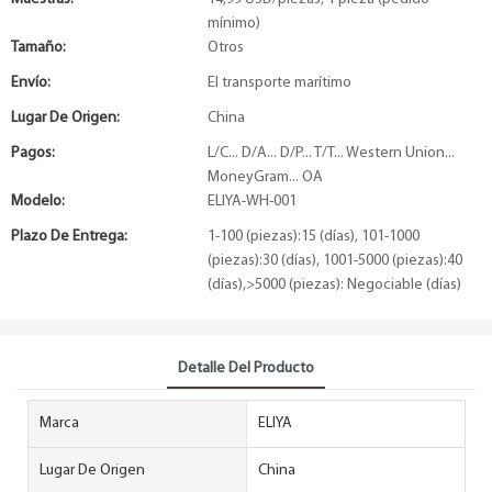
mínimo)
Tamaño:
Otros
Envío:
El transporte marítimo
Lugar De Origen:
China
Pagos:
L/C... D/A... D/P... T/T... Western Union...
MoneyGram... OA
Modelo:
ELIYA-WH-001
Plazo De Entrega:
1-100 (piezas):15 (días), 101-1000
(piezas):30 (días), 1001-5000 (piezas):40
(días),>5000 (piezas): Negociable (días)
Detalle Del Producto
Marca
ELIYA
Lugar De Origen
China