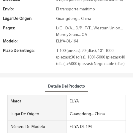
Envío:
El transporte marítimo
Lugar De Origen:
Guangdong... China
Pagos:
L/C... D/A... D/P... T/T... Western Union...
MoneyGram... OA
Modelo:
ELIYA-DL-194
Plazo De Entrega:
1-100 (piezas):20 (días), 101-1000
(piezas):30 (días), 1001-5000 (piezas):40
(días),>5000 (piezas): Negociable (días)
Detalle Del Producto
Marca
ELIYA
Lugar De Origen
Guangdong... China
Número De Modelo
ELIYA-DL-194