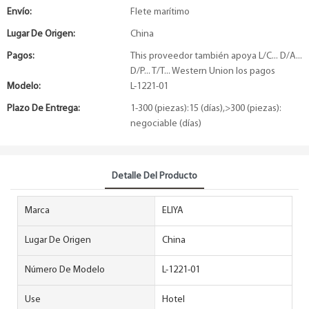
Envío:
Flete marítimo
Lugar De Origen:
China
Pagos:
This proveedor también apoya L/C... D/A...
D/P... T/T... Western Union los pagos
Modelo:
L-1221-01
Plazo De Entrega:
1-300 (piezas):15 (días),>300 (piezas):
negociable (días)
Detalle Del Producto
Marca
ELIYA
Lugar De Origen
China
Número De Modelo
L-1221-01
Use
Hotel