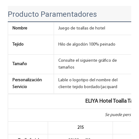
Producto Paramentadores
Nombre
Juego de toallas de hotel
Tejido
Hilo de algodón 100% peinado
h
Consulte el siguiente gráfico de
Tamaño
tamaños
Personalización
Lable o logotipo del nombre del
T
Servicio
cliente tejido bordado/jacquard
ELIYA Hotel Toalla Ta
Se puede personal
21S