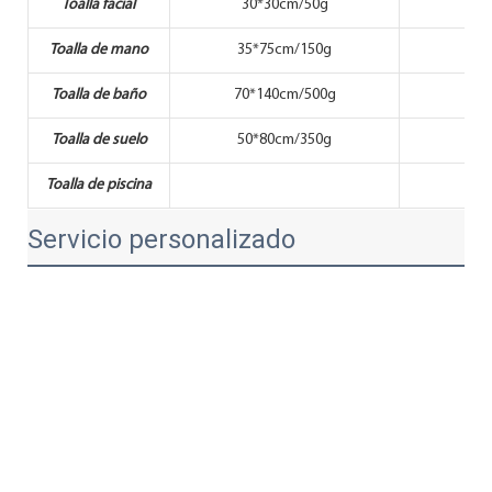
Toalla facial
30*30cm/50g
30
Toalla de mano
35*75cm/150g
35
Toalla de baño
70*140cm/500g
70*
Toalla de suelo
50*80cm/350g
50
Toalla de piscina
80*
Servicio personalizado