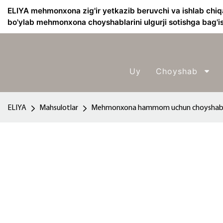
ELIYA mehmonxona zig'ir yetkazib beruvchi va ishlab chiq
bo'ylab mehmonxona choyshablarini ulgurji sotishga bag'i
Uy
Choyshab
ELIYA
Mahsulotlar
Mehmonxona hammom uchun choysha