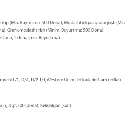
gotip (Min. Buyurtma: 500 Dona), Moslashtirilgan qadoqlash (Min.
), Grafik moslashtirish (Minim. Buyurtma: 500 Dona)
i/Dona, 1 dona (min. Buyurtma)
vchi L/C, D/A, D/P, T/T, Western Union to'lovlarini ham qo'llab-
(kun),&gt;300 (dona): Kelishilgan (kun)