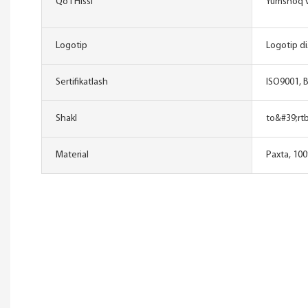
Qo'l Hissi
Yumshoq v
Logotip
Logotip di
Sertifikatlash
ISO9001, 
Shakl
to&#39;rt
Material
Paxta, 10