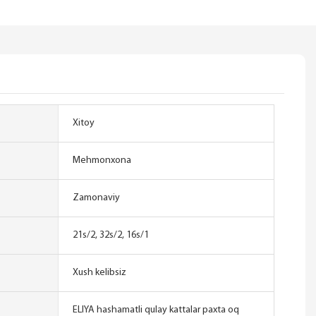
Xitoy
Mehmonxona
Zamonaviy
21s/2, 32s/2, 16s/1
Xush kelibsiz
ELIYA hashamatli qulay kattalar paxta oq