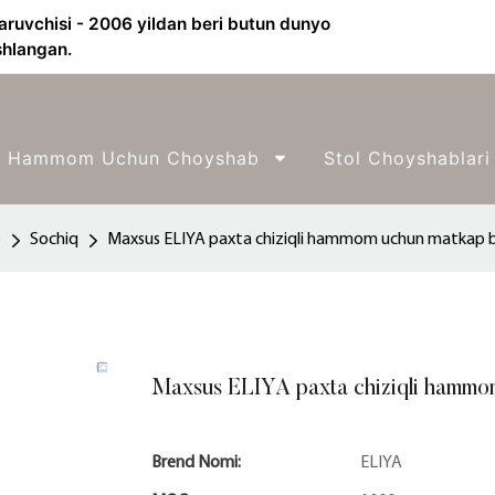
aruvchisi - 2006 yildan beri butun dunyo
shlangan.
Hammom Uchun Choyshab
Stol Choyshablari
b
Sochiq
Maxsus ELIYA paxta chiziqli hammom uchun matkap bi
Maxsus ELIYA paxta chiziqli hammom
Brend Nomi:
ELIYA