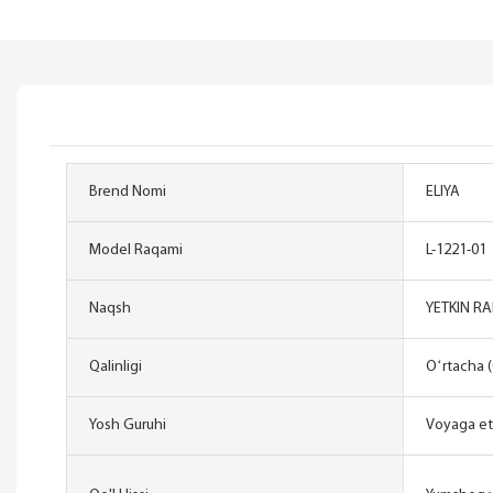
Brend Nomi
ELIYA
Model Raqami
L-1221-01
Naqsh
YETKIN RAN
Qalinligi
Oʻrtacha (
Yosh Guruhi
Voyaga e