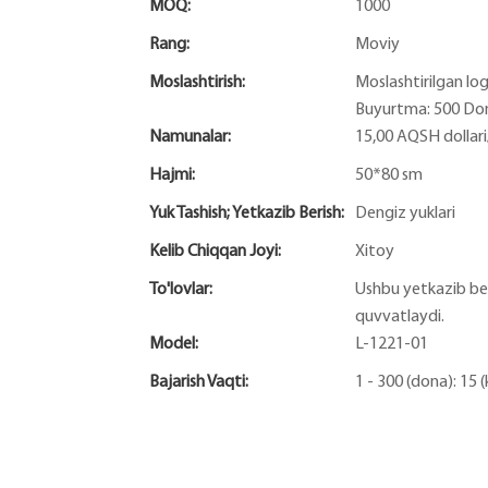
MOQ:
1000
Rang:
Moviy
Moslashtirish:
Moslashtirilgan lo
Buyurtma: 500 Dona
Namunalar:
15,00 AQSH dollar
Hajmi:
50*80 sm
Yuk Tashish; Yetkazib Berish:
Dengiz yuklari
Kelib Chiqqan Joyi:
Xitoy
To'lovlar:
Ushbu yetkazib beru
quvvatlaydi.
Model:
L-1221-01
Bajarish Vaqti:
1 - 300 (dona): 15 