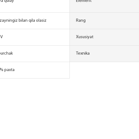
a qulay
Element
zayningiz bilan qila olasiz
Rang
BV
Xususiyat
burchak
Texnika
0% paxta