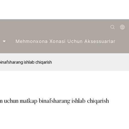
English
Mehmonxona Xonasi Uchun Aksessuarlar
Română
Беларуская
nafsharang ishlab chiqarish
O'zbek
ქართველი
Bahasa Indonesia
 uchun matkap binafsharang ishlab chiqarish
Français
Español
العربية