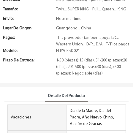
Tamaño:
Twin... SUPER KING... Full... Queen... KING
Envío:
Flete marítimo
Lugar De Origen:
Guangdong... China
Pagos:
This proveedor también apoya L/C...
Western Union... D/P... D/A... T/T los pagos
Modelo:
ELIYA-EBD021
Plazo De Entrega:
1-50 (piezas):15 (días), 51-200 (piezas):20
(días), 201-500 (piezas):30 (días),>500
(piezas): Negociable (días)
Detalle Del Producto
Día de la Madre, Día del
Vacaciones
Padre, Año Nuevo Chino,
Acción de Gracias