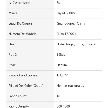
Is_Customized
Sí.
Marca
Eliya-EBD019
Lugar De Origen
Guangdong... China
Número De Modelo
ELIYA-EBD021
Use
Hotel, hogar, boda, hospital
Patrón
Sólido
Style
Llanura
Pago Y Condiciones
T/T, D/P
Fijidad Del Color (grado)
Normas nacionales
Fabric Count
40
Fabric Density
200 * 200