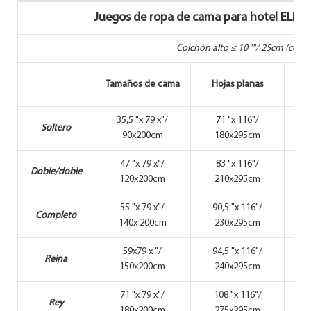
Juegos de ropa de cama para hotel ELIYA,
Colchón alto ≤ 10 '"/ 25cm (con 
Tamaños de cama
Hojas planas
35,5 "x 79 x"/
71 "x 116"/
Soltero
90x200cm
180x295cm
47 "x 79 x"/
83 "x 116"/
Doble/doble
120x200cm
210x295cm
55 "x 79 x"/
90,5 "x 116"/
Completo
140x 200cm
230x295cm
59x79 x "/
94,5 "x 116"/
Reina
150x200cm
240x295cm
71 "x 79 x"/
108 "x 116"/
Rey
180x200cm
275x295cm