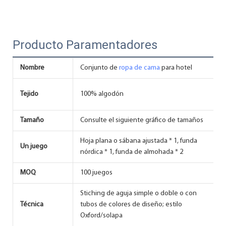
Producto Paramentadores
Nombre
Conjunto de
ropa de cama
para hotel
U
R
Tejido
100% algodón
h
Tamaño
Consulte el siguiente gráfico de tamaños
C
Hoja plana o sábana ajustada * 1, funda
Un juego
O
nórdica * 1, funda de almohada * 2
MOQ
100 juegos
P
Stiching de aguja simple o doble o con
Técnica
tubos de colores de diseño; estilo
P
Oxford/solapa