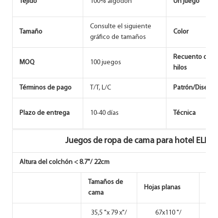
Tejido
100% algodón
Un juego
Consulte el siguiente
Tamaño
Color
gráfico de tamaños
Recuento de
MOQ
100 juegos
hilos
Términos de pago
T/T, L/C
Patrón/Diseño
Plazo de entrega
10-40 días
Técnica
Juegos de ropa de cama para hotel ELIYA,
Altura del colchón < 8.7"/ 22cm
Tamaños de
Hojas planas
Hoj
cama
35,5 "x 79 x"/
67x110 "/
35,