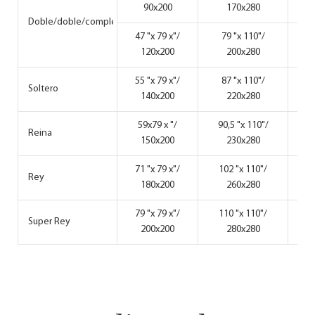
90x200
170x280
Doble/doble/completo
47 "x 79 x"/
79 "x 110"/
47 
120x200
200x280
55 "x 79 x"/
87 "x 110"/
55 
Soltero
140x200
220x280
59x79 x "/
90,5 "x 110"/
5
Reina
150x200
230x280
71 "x 79 x"/
102 "x 110"/
71 
Rey
180x200
260x280
79 "x 79 x"/
110 "x 110"/
79 
Super Rey
200x200
280x280