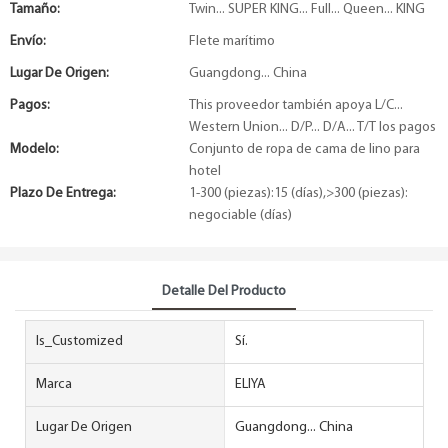
Tamaño:
Twin... SUPER KING... Full... Queen... KING
Envío:
Flete marítimo
Lugar De Origen:
Guangdong... China
Pagos:
This proveedor también apoya L/C...
Western Union... D/P... D/A... T/T los pagos
Modelo:
Conjunto de ropa de cama de lino para
hotel
Plazo De Entrega:
1-300 (piezas):15 (días),>300 (piezas):
negociable (días)
Detalle Del Producto
Is_Customized
Sí.
Marca
ELIYA
Lugar De Origen
Guangdong... China