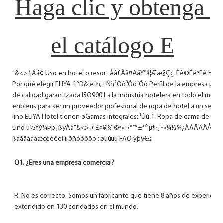
Haga clic y obtenga 
"&<> ’¡Áá¢ Uso en hotel o resort Ââ£Ãã¤Ää¥˚å¦Ææ§Çç¨Èè©ÉéªÊê Haga clic 
Por qué elegir ELIYA Ïï°Ð&ieth;±Ññ²Òò³Óó´Ôô Perfil de la empresa µÕõ¶
de calidad garantizada ISO9001 a la industria hotelera en todo el mundo
enbleus para ser un proveedor profesional de ropa de hotel a un servic
lino ELIYA Hotel tienen øGamas integrales: ¹Ùù 1. Ropa de cama de hote
Lino ü½Ýý¾Þþ¿ßÿÀà"&<> ¡¢£¤¥¦§¨©ª«¬­®¯°±²³´µ¶·¸¹º»¼½¾¿ÀÁÂÃÄÅÆ
ßàáâãäåæçèéêëìíîïðñòóôõö÷øùúûü FAQ ýþÿ€≤
R: No es correcto. Somos un fabricante que tiene 8 años de experiencia