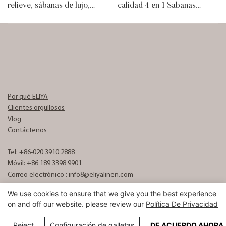
relieve, sábanas de lujo,
calidad 4 en 1 Sabanas
tamaño super King, sábana
Algodon 100% algodón
de algodón 100% Egypti
sábana
Por qué ELIYA
Clientes orgullosos
Vlog
Contáctenos
Tel: +86-020 3910 2888
Móvil: +86 189 3398 9901
Correo electrónico :
info8@eliyalinen.com
We use cookies to ensure that we give you the best experience
on and off our website. please review our
Política De Privacidad
Copyright © 2026 ELIYA Hotel Linen Co., Ltd |
Mapa del sitio
粤ICP备
15074832号
Reject
Configuración de galletas
DE ACUERDO AHORA