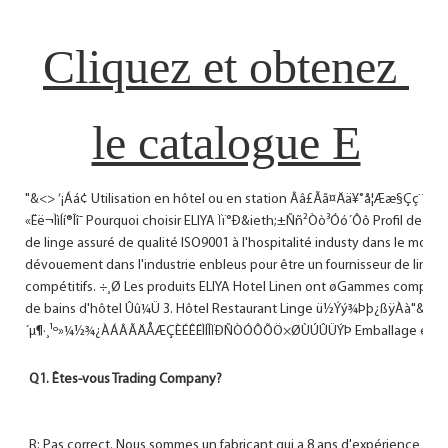
Cliquez et obtenez 
"&<> ’¡Áá¢ Utilisation en hôtel ou en station Ââ£Ãã¤Ää¥˚å¦Ææ§Çç¨Èè©É
«Ëë¬Ìì­Íí®Îî¯ Pourquoi choisir ELIYA Ïï°Ð&ieth;±Ññ²Òò³Óó´Ôô Profil de l'e
de linge assuré de qualité ISO9001 à l'hospitalité industy dans le mond
dévouement dans l'industrie enbleus pour être un fournisseur de linge d
compétitifs. ÷¸Ø Les produits ELIYA Hotel Linen ont øGammes complète
de bains d'hôtel Ûû¼Ü 3. Hôtel Restaurant Linge ü½Ýý¾Þþ¿ßÿÀà"&<> ¡
´µ¶·¸¹º»¼½¾¿ÀÁÂÃÄÅÆÇÈÉÊËÌÍÎÏÐÑÒÓÔÕÖ×ØÙÚÛÜÝÞ Emballage et liv
R: Pas correct. Nous sommes un fabricant qui a 8 ans d'expérience dans l