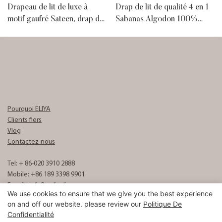
Drapeau de lit de luxe à
Drap de lit de qualité 4 en 1
motif gaufré Sateen, drap de
Sabanas Algodon 100%
lit de luxe | 100% coton
coton
égyptien
Pourquoi ELIYA
Clients fiers
Vlog
Contactez-nous
Tel: + 86-020 3910 2888
Mobile: +86 189 3398 9901
E-mail :
info8@eliyalinen.com
We use cookies to ensure that we give you the best experience
on and off our website. please review our
Politique De
Confidentialité
Copyright © 2026 ELIYA Hotel Linen Co., Ltd |
Sitemap
粤ICP备