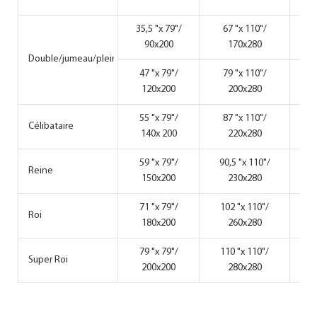
35,5 "x 79"/
67 "x 110"/
35,
90x200
170x280
Double/jumeau/plein
47 "x 79"/
79 "x 110"/
47 
120x200
200x280
55 "x 79"/
87 "x 110"/
55 
Célibataire
140x 200
220x280
59 "x 79"/
90,5 "x 110"/
59 
Reine
150x200
230x280
71 "x 79"/
102 "x 110"/
71 
Roi
180x200
260x280
79 "x 79"/
110 "x 110"/
79 
Super Roi
200x200
280x280