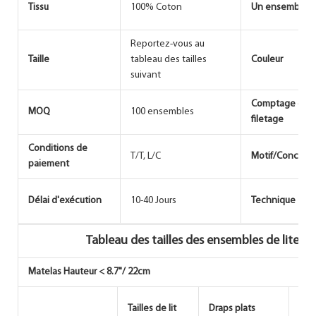
Tissu
100% Coton
Un ensemble
Reportez-vous au
Taille
tableau des tailles
Couleur
suivant
Comptage de
MOQ
100 ensembles
filetage
Conditions de
T/T, L/C
Motif/Concept
paiement
Délai d'exécution
10-40 Jours
Technique
Tableau des tailles des ensembles de literie
Matelas Hauteur < 8.7"/ 22cm
Tailles de lit
Draps plats
Dra