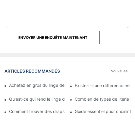
ENVOYER UNE ENQUÊTE MAINTENANT
ARTICLES RECOMMANDÉS
Nouvelles
Achetez en gros du linge de lit pour hôtels et motels en ligne
Existe-t-il une différence entre 
Qu'est-ce qui rend le linge d'hôtel si confortable ?
Combien de types de literie tr
Comment trouver des draps de bonne qualité comme ceux utilisé
Guide essentiel pour choisir le