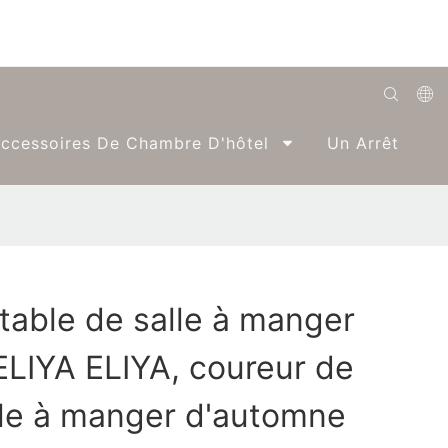
English
ccessoires De Chambre D'hôtel
Un Arrêt
Română
Беларуская
O'zbek
ქართველი
table de salle à manger
Bahasa Indonesia
LIYA ELIYA, coureur de
Français
Español
lle à manger d'automne
العربية