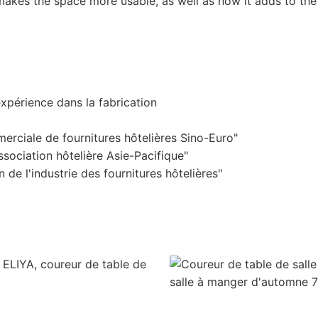
t makes the space more usable, as well as how it adds to the
expérience dans la fabrication
erciale de fournitures hôtelières Sino-Euro"
sociation hôtelière Asie-Pacifique"
de l'industrie des fournitures hôtelières"