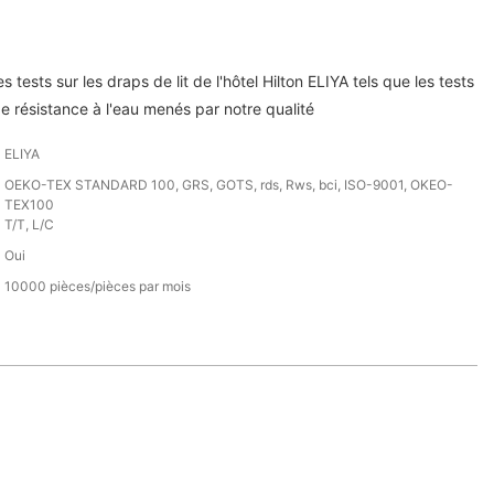
 tests sur les draps de lit de l'hôtel Hilton ELIYA tels que les tests
de résistance à l'eau menés par notre qualité
ELIYA
OEKO-TEX STANDARD 100, GRS, GOTS, rds, Rws, bci, ISO-9001, OKEO-
TEX100
T/T, L/C
Oui
10000 pièces/pièces par mois