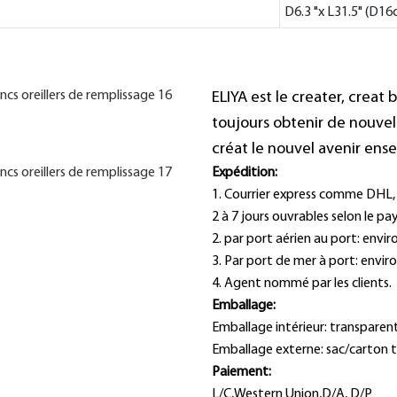
D6.3 "x L31.5" (D1
ELIYA est le creater, creat 
toujours obtenir de nouvel
créat le nouvel avenir ens
Expédition:
1. Courrier express comme DHL, TN
2 à 7 jours ouvrables selon le pay
2. par port aérien au port: envi
3. Par port de mer à port: envir
4. Agent nommé par les clients.
Emballage:
Emballage intérieur: transpare
Emballage externe: sac/carton ti
Paiement:
L/C,Western Union,D/A, D/P