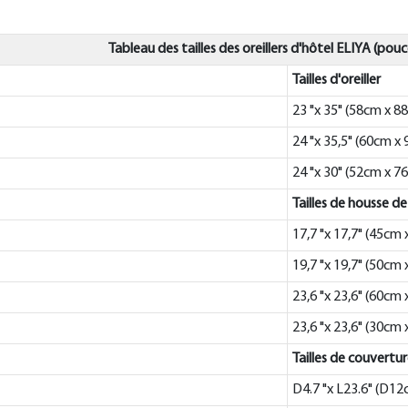
Tableau des tailles des oreillers d'hôtel ELIYA (pou
Tailles d'oreiller
23 "x 35" (58cm x 8
24 "x 35,5" (60cm x
24 "x 30" (52cm x 7
Tailles de housse de
17,7 "x 17,7" (45cm
19,7 "x 19,7" (50cm
23,6 "x 23,6" (60cm
23,6 "x 23,6" (30cm
Tailles de couvertu
D4.7 "x L23.6" (D1