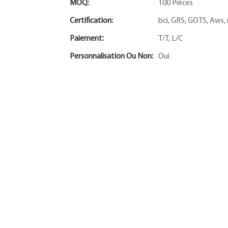
MOQ:
100 Pièces
Certification:
bci, GRS, GOTS, Aws,
Paiement:
T/T, L/C
Personnalisation Ou Non:
Oui