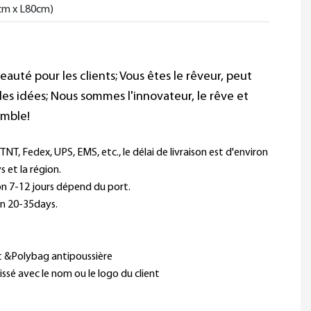
6cm x L80cm)
beauté pour les clients; Vous êtes le rêveur, peut
les idées; Nous sommes l'innovateur, le rêve et
emble!
T, Fedex, UPS, EMS, etc., le délai de livraison est d'environ
s et la région.
ron 7-12 jours dépend du port.
on 20-35days.
nt &Polybag antipoussière
ssé avec le nom ou le logo du client