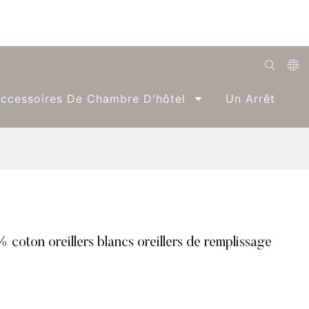
English
ccessoires De Chambre D'hôtel
Un Arrêt
Română
Беларуская
O'zbek
ქართველი
Bahasa Indonesia
coton oreillers blancs oreillers de remplissage
Français
Español
العربية