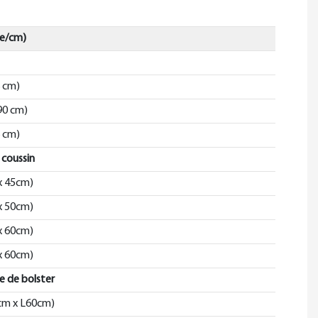
ce/cm)
8 cm)
 90 cm)
6 cm)
 coussin
 x 45cm)
 x 50cm)
 x 60cm)
 x 60cm)
re de bolster
2cm x L60cm)