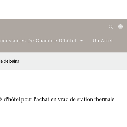
English
ccessoires De Chambre D'hôtel
Un Arrêt
Română
Беларуская
le de bains
O'zbek
ქართველი
Bahasa Indonesia
 d'hôtel pour l'achat en vrac de station thermale
Français
Español
العربية