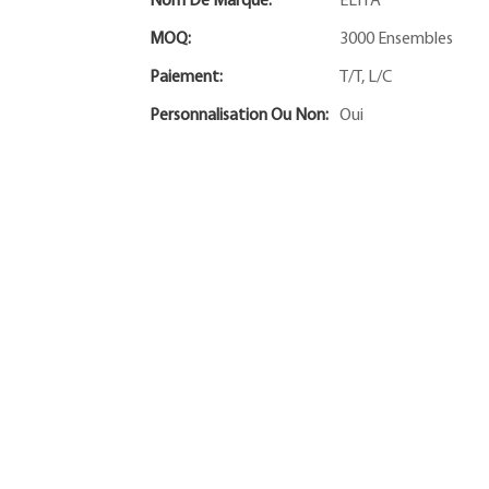
Nom De Marque:
ELIYA
MOQ:
3000 Ensembles
Paiement:
T/T, L/C
Personnalisation Ou Non:
Oui