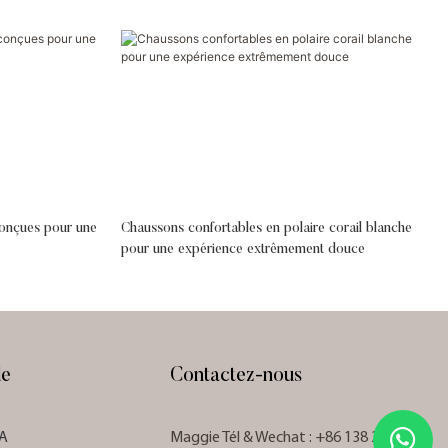
conçues pour une
Chaussons confortables en polaire corail blanche
pour une expérience extrêmement douce
de
Contactez-nous
YA
Maggie Tél
& Wechat
: +86 138 2222