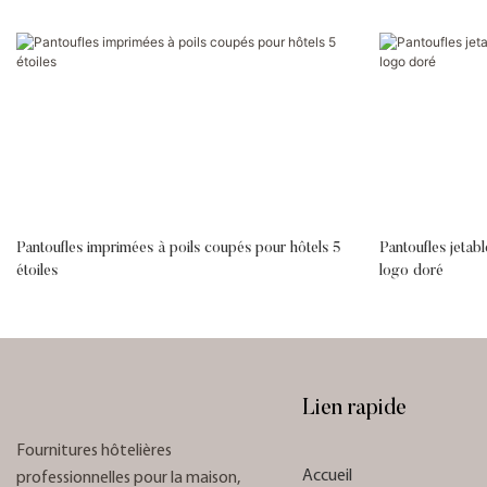
Pantoufles imprimées à poils coupés pour hôtels 5
Pantoufles jetab
étoiles
logo doré
Lien rapide
Fournitures hôtelières
Accueil
professionnelles pour la maison,