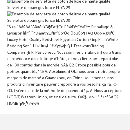
"&<> ’¡Áá¢Ââ£Ãã¤Ää¥˚å¦Ææ§Çç¨Èè©ÉéªÊê«Ëë¬ Emballage &
Livraison Ìì­Íí®Îî¯Ïï°Ð&ieth;±Ññ²Òò³Óó´ÔôµÕõ¶ FAQ Öö·×÷¸Øø¹Ù
Luxury Hotel Quality Bedsheet Egyptian Cotton Strip Plain White
Bedding Set ùºÚú»Ûû¼Üü½Ýý¾Þþ Q1. Êtes-vous Trading
Company? ¿ß R: Pas correct. Nous sommes un fabricant qui a 8 ans
d'expérience dans le linge d'hôtel, et nos clients ont réparti plus
de 130 comtés dans le monde. ÿÀà Q2. Est-ce possible pour de
petites quantités? "& A: Absolument Ok, nous avons notre propre
magasin de marché à Guangzhou, en Chine, seulement si nos
produits d'inventaire peuvent répondre à vos besoins, ça ira. <>
Q3. Qu'en est-il de la méthode de paiement? ¡¢ A: Nous acceptons
L/C, T/T, Western Union, et ainsi de suite. £¤¥¦§¨©ª«¬­®¯°±²³ BACK
HOME ´µ¶·¸¹º»¼½¾