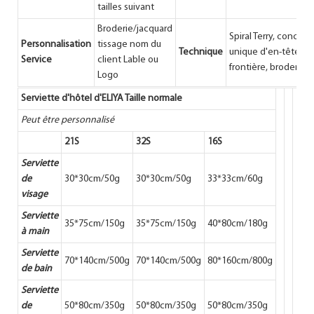
tailles suivant
Broderie/jacquard
Spiral Terry, concept
Personnalisation
tissage nom du
Technique
unique d'en-tête et 
Service
client Lable ou
frontière, broderie
Logo
Serviette d'hôtel d'ELIYA Taille normale
Peut être personnalisé
21S
32S
16S
Serviette
de
30*30cm/50g
30*30cm/50g
33*33cm/60g
visage
Serviette
35*75cm/150g
35*75cm/150g
40*80cm/180g
à main
Serviette
70*140cm/500g
70*140cm/500g
80*160cm/800g
de bain
Serviette
de
50*80cm/350g
50*80cm/350g
50*80cm/350g