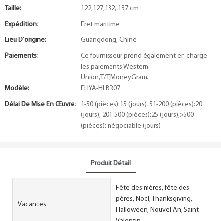
Taille:
122,127,132, 137 cm
Expédition:
Fret maritime
Lieu D'origine:
Guangdong, Chine
Paiements:
Ce fournisseur prend également en charge
les paiements Western
Union,T/T,MoneyGram.
Modèle:
ELIYA-HLBR07
Délai De Mise En Œuvre:
1-50 (pièces):15 (jours), 51-200 (pièces):20
(jours), 201-500 (pièces):25 (jours),>500
(pièces): négociable (jours)
Produit Détail
Fête des mères, fête des
pères, Noël, Thanksgiving,
Vacances
Halloween, Nouvel An, Saint-
Valentin