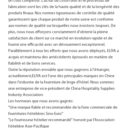
un coût compétitif. L'achat du coton brut et le processus de 
fabrication sont les clés de la haute qualité et de la longévité des 
produits finaux. Nos normes rigoureuses de contrôle de qualité 
garantissent que chaque produit de notre usine est conforme 
aux normes de qualité sur lesquelles nous insistons toujours. De 
plus, nous nous efforçons constamment d'obtenir la pleine 
satisfaction du client sur ce marché en évolution rapide et de 
fournir une efficacité avec un dévouement exceptionnel. 
Parallèlement à tous les efforts que nous avons déployés, ELIYA a 
acquis et maintenu des antécédents éprouvés en matière de 
fiabilité et de bons services.

Outre la réputation enviable que nous gagnons à l'étranger, 
actuellement,ELIYA est l'une des principales marques en Chine 
dans l'industrie de la fourniture de linge d'hôtel. Nous sommes 
une entreprise de vice-président de China Hospitality Supplies 
Industry Association.

Les honneurs que nous avons gagnés:

"Une marque fiable et recommandée de la foire commerciale de 
fournitures hôtelières Sino-Euro"

"Le fournisseur hôtelier recommandé" honoré par l'Association 
hôtelière Asie-Pacifique
