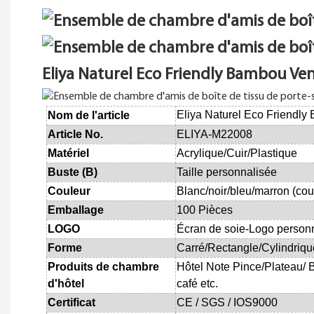
Eliya Naturel Eco Friendly Bambou Ven
Eliya Naturel Eco Friendly
Nom de l'article
Article No.
ELIYA-M22008
Matériel
Acrylique/Cuir/Plastique
Buste (B)
Taille personnalisée
Couleur
Blanc/noir/bleu/marron (cou
Emballage
100 Pièces
LOGO
Écran de soie-Logo personn
Forme
Carré/Rectangle/Cylindriq
Produits de chambre
Hôtel
Note Pince/Plateau/
B
d'hôtel
café etc.
Certificat
CE / SGS / IOS9000