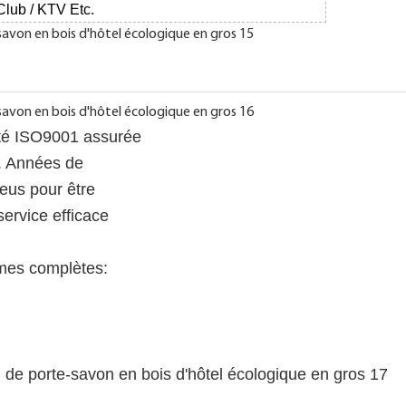
Club / KTV
Etc.
lité ISO9001 assurée
r. Années de
eus pour être
service efficace
mmes complètes: