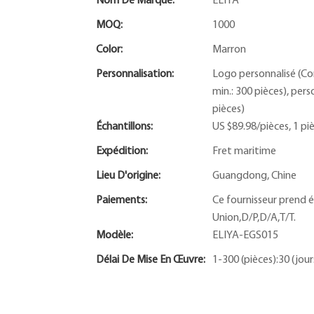
Nom De Marque:
ELIYA
MOQ:
1000
Color:
Marron
Personnalisation:
Logo personnalisé (C
min.: 300 pièces), pe
pièces)
Échantillons:
US $89.98/pièces, 1 pi
Expédition:
Fret maritime
Lieu D'origine:
Guangdong, Chine
Paiements:
Ce fournisseur prend 
Union,D/P,D/A,T/T.
Modèle:
ELIYA-EGS015
Délai De Mise En Œuvre:
1-300 (pièces):30 (jour