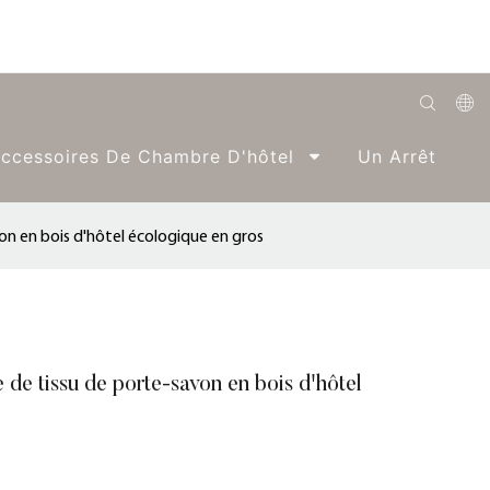
English
ccessoires De Chambre D'hôtel
Un Arrêt
Română
Беларуская
n en bois d'hôtel écologique en gros
O'zbek
ქართველი
Bahasa Indonesia
de tissu de porte-savon en bois d'hôtel
Français
Español
العربية