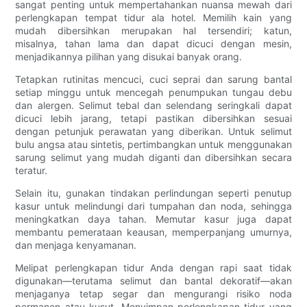
sangat penting untuk mempertahankan nuansa mewah dari
perlengkapan tempat tidur ala hotel. Memilih kain yang
mudah dibersihkan merupakan hal tersendiri; katun,
misalnya, tahan lama dan dapat dicuci dengan mesin,
menjadikannya pilihan yang disukai banyak orang.
Tetapkan rutinitas mencuci, cuci seprai dan sarung bantal
setiap minggu untuk mencegah penumpukan tungau debu
dan alergen. Selimut tebal dan selendang seringkali dapat
dicuci lebih jarang, tetapi pastikan dibersihkan sesuai
dengan petunjuk perawatan yang diberikan. Untuk selimut
bulu angsa atau sintetis, pertimbangkan untuk menggunakan
sarung selimut yang mudah diganti dan dibersihkan secara
teratur.
Selain itu, gunakan tindakan perlindungan seperti penutup
kasur untuk melindungi dari tumpahan dan noda, sehingga
meningkatkan daya tahan. Memutar kasur juga dapat
membantu pemerataan keausan, memperpanjang umurnya,
dan menjaga kenyamanan.
Melipat perlengkapan tidur Anda dengan rapi saat tidak
digunakan—terutama selimut dan bantal dekoratif—akan
menjaganya tetap segar dan mengurangi risiko noda
permanen atau kusut. Menyimpan perlengkapan tidur yang