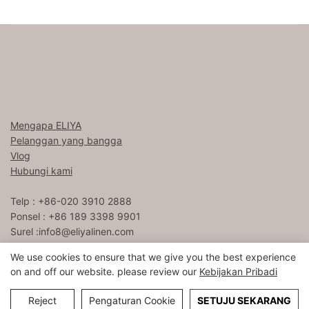
Mengapa ELIYA
Pelanggan yang bangga
Vlog
Hubungi kami
Telp : +86-020 3910 2888
Ponsel : +86 189 3398 9901
Surel :
info8@eliyalinen.com
We use cookies to ensure that we give you the best experience
on and off our website. please review our
Kebijakan Pribadi
Hak Cipta © 2025 ELIYA Hotel Linen Co., Ltd |
Peta Situs
粤ICP
备15074832号
Reject
Pengaturan Cookie
SETUJU SEKARANG