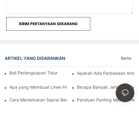
KIRIM PERTANYAAN SEKARANG
ARTIKEL YANG DISARANKAN
Berita
Beli Perlengkapan Tidur Hotel & Motel Grosir Online
Apakah Ada Perbedaan Antara
Apa yang Membuat Linen Hotel Begitu Nyaman?
Berapa Banyak Jenis Perlengk
Cara Menemukan Seprai Berkualitas Baik Seperti yang Digunaka
Panduan Penting Memilih Perl