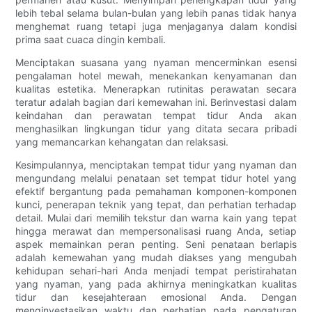
lebih tebal selama bulan-bulan yang lebih panas tidak hanya
menghemat ruang tetapi juga menjaganya dalam kondisi
prima saat cuaca dingin kembali.
Menciptakan suasana yang nyaman mencerminkan esensi
pengalaman hotel mewah, menekankan kenyamanan dan
kualitas estetika. Menerapkan rutinitas perawatan secara
teratur adalah bagian dari kemewahan ini. Berinvestasi dalam
keindahan dan perawatan tempat tidur Anda akan
menghasilkan lingkungan tidur yang ditata secara pribadi
yang memancarkan kehangatan dan relaksasi.
Kesimpulannya, menciptakan tempat tidur yang nyaman dan
mengundang melalui penataan set tempat tidur hotel yang
efektif bergantung pada pemahaman komponen-komponen
kunci, penerapan teknik yang tepat, dan perhatian terhadap
detail. Mulai dari memilih tekstur dan warna kain yang tepat
hingga merawat dan mempersonalisasi ruang Anda, setiap
aspek memainkan peran penting. Seni penataan berlapis
adalah kemewahan yang mudah diakses yang mengubah
kehidupan sehari-hari Anda menjadi tempat peristirahatan
yang nyaman, yang pada akhirnya meningkatkan kualitas
tidur dan kesejahteraan emosional Anda. Dengan
menginvestasikan waktu dan perhatian pada pengaturan