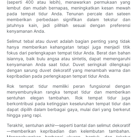
(seperti 400 atau lebih), menawarkan permukaan yang
lembut dan mudah bernapas, meningkatkan kesan mewah
pada tempat tidur Anda. Tenunan percale dan sateen
memberikan perbedaan signifikan dalam tekstur dan
jatuhnya kain, jadi pilihlah sesuai dengan preferensi
kenyamanan Anda.
Selimut tebal atau duvet adalah bagian penting yang tidak
hanya memberikan kehangatan tetapi juga menjadi titik
fokus dari perlengkapan tempat tidur Anda. Berat dan bahan
isiannya, baik bulu angsa atau sintetis, dapat memengaruhi
kenyamanan Anda saat tidur. Duvet seringkali dilengkapi
dengan sarung duvet dekoratif yang menambah warna dan
kepribadian pada perlengkapan tempat tidur Anda.
Rok tempat tidur memiliki peran fungsional dengan
menyembunyikan rangka tempat tidur dan memberikan
sentuhan elegan tambahan. Rok tempat tidur juga
berkontribusi pada ketinggian keseluruhan tempat tidur dan
dapat dipilih dalam berbagai gaya, mulai dari yang berkerut
hingga yang rapi.
Terakhir, sentuhan akhir—seperti bantal dan selimut dekoratif
—memberikan kepribadian dan kelembutan tambahan.
Menggabungkan berbagai ukuran, bentuk, dan tekstur