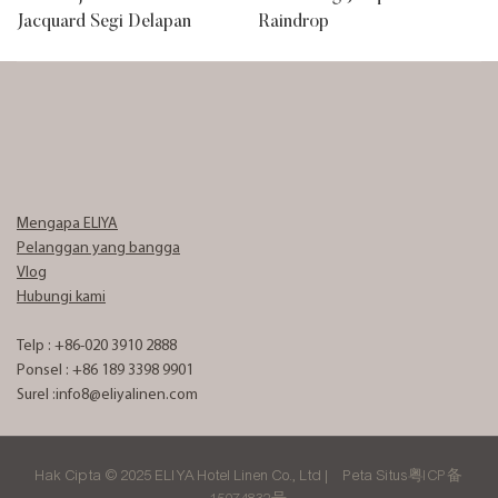
Jacquard Segi Delapan
Raindrop
Mengapa ELIYA
Pelanggan yang bangga
Vlog
Hubungi kami
Telp : +86-020 3910 2888
Ponsel : +86 189 3398 9901
Surel :
info8@eliyalinen.com
Hak Cipta © 2025 ELIYA Hotel Linen Co., Ltd |
Peta Situs
粤ICP备