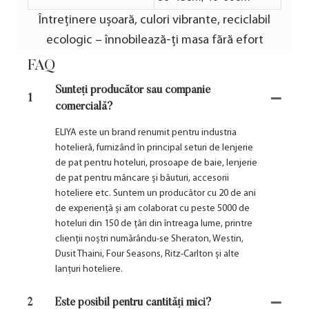
Întreținere ușoară, culori vibrante, reciclabil
ecologic – înnobilează-ți masa fără efort
FAQ
Sunteți producător sau companie
1
comercială?
ELIYA este un brand renumit pentru industria
hotelieră, furnizând în principal seturi de lenjerie
de pat pentru hoteluri, prosoape de baie, lenjerie
de pat pentru mâncare și băuturi, accesorii
hoteliere etc. Suntem un producător cu 20 de ani
de experiență și am colaborat cu peste 5000 de
hoteluri din 150 de țări din întreaga lume, printre
clienții noștri numărându-se Sheraton, Westin,
Dusit Thaini, Four Seasons, Ritz-Carlton și alte
lanțuri hoteliere.
2
Este posibil pentru cantități mici?