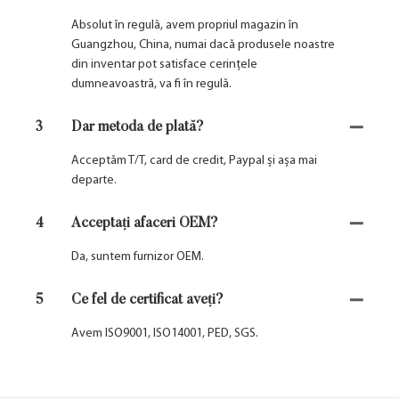
Absolut în regulă, avem propriul magazin în
Guangzhou, China, numai dacă produsele noastre
din inventar pot satisface cerințele
dumneavoastră, va fi în regulă.
3
Dar metoda de plată?
Acceptăm T/T, card de credit, Paypal și așa mai
departe.
4
Acceptați afaceri OEM?
Da, suntem furnizor OEM.
5
Ce fel de certificat aveți?
Avem ISO9001, ISO14001, PED, SGS.