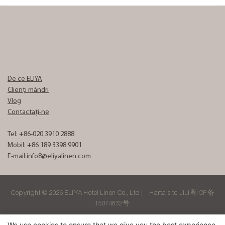
De ce ELIYA
Clienți mândri
Vlog
Contactaţi-ne
Tel: +86-020 3910 2888
Mobil: +86 189 3398 9901
E-mail:
info8@eliyalinen.com
Copyright © 2026 ELIYA Hotel Linen Co., Ltd |
Harta site-ului
粤ICP备
15074832号
We use cookies to ensure that we give you the best experience