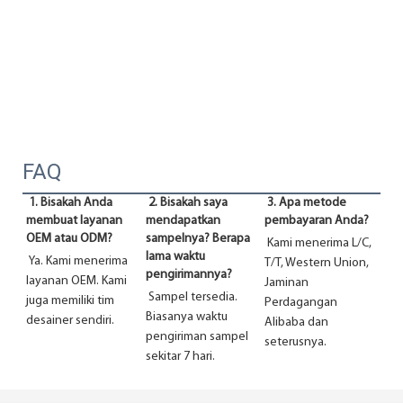
FAQ
1. Bisakah Anda 
 2. Bisakah saya 
 3. Apa metode 
membuat layanan 
mendapatkan 
pembayaran Anda?
OEM atau ODM?
sampelnya? Berapa 
Kami menerima L/C, 
lama waktu 
Ya. Kami menerima 
T/T, Western Union, 
pengirimannya?
layanan OEM. Kami 
Jaminan 
 Sampel tersedia. 
juga memiliki tim 
Perdagangan 
Biasanya waktu 
desainer sendiri.
Alibaba dan 
pengiriman sampel 
seterusnya.
sekitar 7 hari.