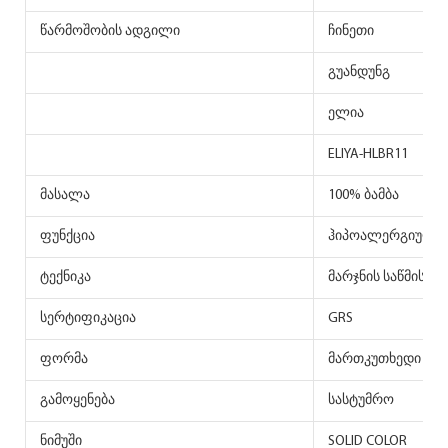
წარმოშობის ადგილი
ჩინეთი
გუანდუნგ
ელია
ELIYA-HLBR11
მასალა
100% ბამბა
ფუნქცია
ჰიპოალერგიული
ტექნიკა
მარჯნის საწმისი
სერტიფიკაცია
GRS
ფორმა
მართკუთხედი
გამოყენება
სასტუმრო
ნიმუში
SOLID COLOR