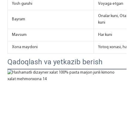
Yosh guruhi
Voyaga etgan
Onalar kuni, Otalar 
Bayram
kuni
Mavsum
Har kuni
Xona maydoni
Yotoq xonasi, ham
Qadoqlash va yetkazib berish