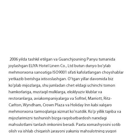
 2006 yilda tashkil etilgan va Guanchjouning Panyu tumanida 
joylashgan ELIYA Hotel Linen Co., Ltd butun dunyo bo'ylab 
mehmonxona sanoatiga ISO9001 sifati kafolatlangan choyshablar 
yetkazib berishga ixtisoslashgan. O'tgan yillar davomida biz 
ko'plab mijozlarga, shu jumladan chet eldagi uchinchi tomon 
hamkorlariga, mustaqil mulklarga, eksklyuziv klublar va 
restoranlarga, aviakompaniyalarga va Sofitel, Marriott, Ritz-
Carlton, Wyndham, Crown Plaza va Holiday Inn kabi xalqaro 
mehmonxona tarmoqlariga xizmat ko'rsatdik. Ko'p yillik tajriba va 
mijozlarimizni tushunish bizga raqobatbardosh narxdagi 
mahsulotlarni tanlash imkonini beradi. Paxta xomashyosini sotib 
olish va ishlab chiqarish jarayoni yakuniy mahsulotning yuqori 