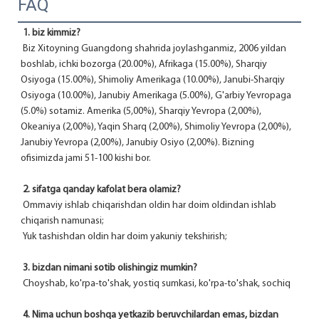
FAQ
1. biz kimmiz?
 Biz Xitoyning Guangdong shahrida joylashganmiz, 2006 yildan 
boshlab, ichki bozorga (20.00%), Afrikaga (15.00%), Sharqiy 
Osiyoga (15.00%), Shimoliy Amerikaga (10.00%), Janubi-Sharqiy 
Osiyoga (10.00%), Janubiy Amerikaga (5.00%), G'arbiy Yevropaga 
(5.0%) sotamiz. Amerika (5,00%), Sharqiy Yevropa (2,00%), 
Okeaniya (2,00%), Yaqin Sharq (2,00%), Shimoliy Yevropa (2,00%), 
Janubiy Yevropa (2,00%), Janubiy Osiyo (2,00%). Bizning 
ofisimizda jami 51-100 kishi bor.
2. sifatga qanday kafolat bera olamiz?
 Ommaviy ishlab chiqarishdan oldin har doim oldindan ishlab 
chiqarish namunasi;
 Yuk tashishdan oldin har doim yakuniy tekshirish;
3. bizdan nimani sotib olishingiz mumkin?
 Choyshab, ko'rpa-to'shak, yostiq sumkasi, ko'rpa-to'shak, sochiq
4. Nima uchun boshqa yetkazib beruvchilardan emas, bizdan 