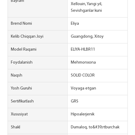
Bayram
Xellouin, Yangi yil,
Sevishganlar kuni
Brend Nomi
Eliya
Kelib Chiqqan Joyi
Guangdong, Xitoy
Model Raqami
ELIYA-HLBR11
Foydalanish
Mehmonxona
Naqsh
SOLID COLOR
Yosh Guruhi
Voyaga etgan
Sertifikatlash
GRS
Xususiyat
Hipoalerjenik
Shakl
Dumaloq, to&#39;rtburchak