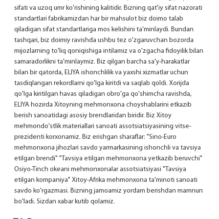
sifati va uzoq umr ko'rishining kalitidir. Bizning qat'iy sifat nazorati 
standartlari fabrikamizdan har bir mahsulot biz doimo talab 
qiladigan sifat standartlariga mos kelishini ta'minlaydi. Bundan 
tashqari, biz doimiy ravishda ushbu tez o'zgaruvchan bozorda 
mijozlarning to'liq qoniqishiga intilamiz va o'zgacha fidoyilik bilan 
samaradorlikni ta'minlaymiz. Biz qilgan barcha sa'y-harakatlar 
bilan bir qatorda, ELIYA ishonchlilik va yaxshi xizmatlar uchun 
tasdiqlangan rekordlarni qo'lga kiritdi va saqlab qoldi. Xorijda 
qo'lga kiritilgan havas qiladigan obro'ga qo'shimcha ravishda, 
ELIYA hozirda Xitoyning mehmonxona choyshablarini etkazib 
berish sanoatidagi asosiy brendlaridan biridir. Biz Xitoy 
mehmondo'stlik materiallari sanoati assotsiatsiyasining vitse-
prezidenti korxonamiz. Biz erishgan sharaflar: "Sino-Euro 
mehmonxona jihozlari savdo yarmarkasining ishonchli va tavsiya 
etilgan brendi" "Tavsiya etilgan mehmonxona yetkazib beruvchi" 
Osiyo-Tinch okeani mehmonxonalar assotsiatsiyasi "Tavsiya 
etilgan kompaniya" Xitoy-Afrika mehmonxona ta'minoti sanoati 
savdo ko'rgazmasi. Bizning jamoamiz yordam berishdan mamnun 
bo'ladi. Sizdan xabar kutib qolamiz. 