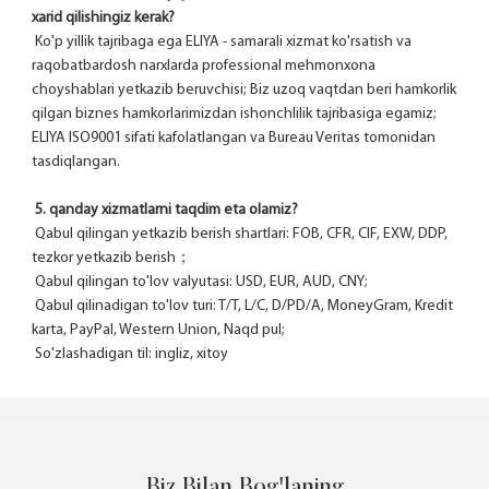
xarid qilishingiz kerak?
 Ko'p yillik tajribaga ega ELIYA - samarali xizmat ko'rsatish va 
raqobatbardosh narxlarda professional mehmonxona 
choyshablari yetkazib beruvchisi; Biz uzoq vaqtdan beri hamkorlik 
qilgan biznes hamkorlarimizdan ishonchlilik tajribasiga egamiz; 
ELIYA ISO9001 sifati kafolatlangan va Bureau Veritas tomonidan 
tasdiqlangan.
5. qanday xizmatlarni taqdim eta olamiz?
 Qabul qilingan yetkazib berish shartlari: FOB, CFR, CIF, EXW, DDP, 
tezkor yetkazib berish；
 Qabul qilingan to'lov valyutasi: USD, EUR, AUD, CNY;
 Qabul qilinadigan to'lov turi: T/T, L/C, D/PD/A, MoneyGram, Kredit 
karta, PayPal, Western Union, Naqd pul;
 So'zlashadigan til: ingliz, xitoy
Biz Bilan Bog'laning