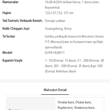
Namunalar:
16,00 AQSH dollari/dona, 1 dona (min.
Buyurtma)
Hajmi:
122,127,132, 137 sm
Yuk Tashish; Yetkazib Berish:
Dengiz yuklari
Kelib Chiqqan Joyi:
Guangdong, Xitoy
To'lovlar:
Ushbu yetkazib beruvchi Western Union,
T/T, MoneyGram to'lovlarini ham qo'llab-
quvvatlaydi.
Model:
ELIYA-HLBR11
Bajarish Vaqti:
1 - 50 (Dona): 15 (kun), 51 - 200 (Dona): 20
(kun), 201 - 500 (Dona): 25 (kun),&gt; 500
(Dona): Kelishuv (kun)
Mahsulot Detali
Onalar kuni, Otalar kuni,
Rojdestvo, Shukrona kuni,