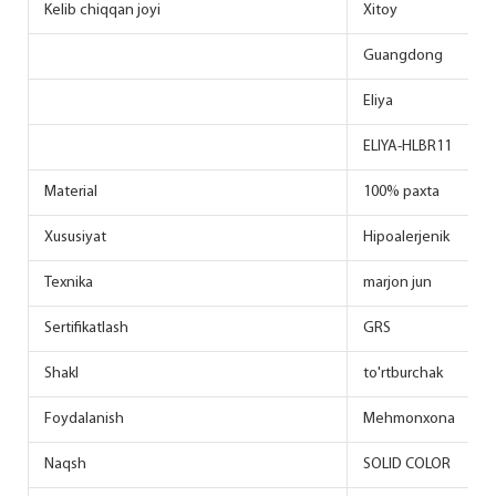
Kelib chiqqan joyi
Xitoy
Guangdong
Eliya
ELIYA-HLBR11
Material
100% paxta
Xususiyat
Hipoalerjenik
Texnika
marjon jun
Sertifikatlash
GRS
Shakl
to'rtburchak
Foydalanish
Mehmonxona
Naqsh
SOLID COLOR