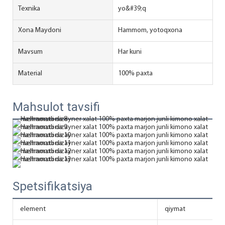
Texnika
yo&#39;q
Xona Maydoni
Hammom, yotoqxona
Mavsum
Har kuni
Material
100% paxta
Mahsulot tavsifi
Spetsifikatsiya
element
qiymat