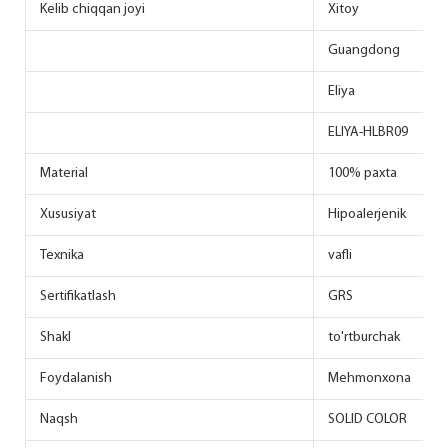
Kelib chiqqan joyi
Xitoy
Guangdong
Eliya
ELIYA-HLBR09
Material
100% paxta
Xususiyat
Hipoalerjenik
Texnika
vafli
Sertifikatlash
GRS
Shakl
to'rtburchak
Foydalanish
Mehmonxona
Naqsh
SOLID COLOR