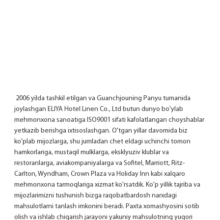
 2006 yilda tashkil etilgan va Guanchjouning Panyu tumanida 
joylashgan ELIYA Hotel Linen Co., Ltd butun dunyo bo'ylab 
mehmonxona sanoatiga ISO9001 sifati kafolatlangan choyshablar 
yetkazib berishga ixtisoslashgan. O'tgan yillar davomida biz 
ko'plab mijozlarga, shu jumladan chet eldagi uchinchi tomon 
hamkorlariga, mustaqil mulklarga, eksklyuziv klublar va 
restoranlarga, aviakompaniyalarga va Sofitel, Marriott, Ritz-
Carlton, Wyndham, Crown Plaza va Holiday Inn kabi xalqaro 
mehmonxona tarmoqlariga xizmat ko'rsatdik. Ko'p yillik tajriba va 
mijozlarimizni tushunish bizga raqobatbardosh narxdagi 
mahsulotlarni tanlash imkonini beradi. Paxta xomashyosini sotib 
olish va ishlab chiqarish jarayoni yakuniy mahsulotning yuqori 