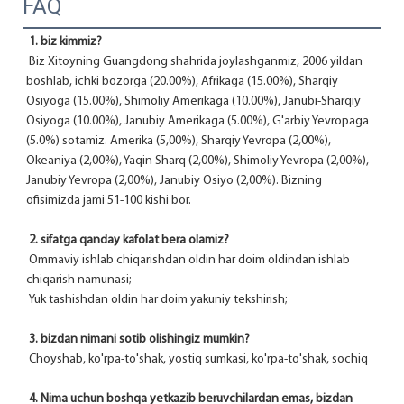
FAQ
1. biz kimmiz?
 Biz Xitoyning Guangdong shahrida joylashganmiz, 2006 yildan 
boshlab, ichki bozorga (20.00%), Afrikaga (15.00%), Sharqiy 
Osiyoga (15.00%), Shimoliy Amerikaga (10.00%), Janubi-Sharqiy 
Osiyoga (10.00%), Janubiy Amerikaga (5.00%), G'arbiy Yevropaga 
(5.0%) sotamiz. Amerika (5,00%), Sharqiy Yevropa (2,00%), 
Okeaniya (2,00%), Yaqin Sharq (2,00%), Shimoliy Yevropa (2,00%), 
Janubiy Yevropa (2,00%), Janubiy Osiyo (2,00%). Bizning 
ofisimizda jami 51-100 kishi bor.
2. sifatga qanday kafolat bera olamiz?
 Ommaviy ishlab chiqarishdan oldin har doim oldindan ishlab 
chiqarish namunasi;
 Yuk tashishdan oldin har doim yakuniy tekshirish;
3. bizdan nimani sotib olishingiz mumkin?
 Choyshab, ko'rpa-to'shak, yostiq sumkasi, ko'rpa-to'shak, sochiq
4. Nima uchun boshqa yetkazib beruvchilardan emas, bizdan 