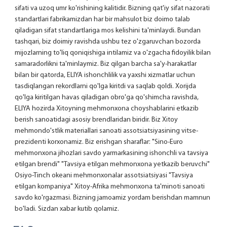
sifati va uzoq umr ko'rishining kalitidir. Bizning qat'iy sifat nazorati 
standartlari fabrikamizdan har bir mahsulot biz doimo talab 
qiladigan sifat standartlariga mos kelishini ta'minlaydi. Bundan 
tashqari, biz doimiy ravishda ushbu tez o'zgaruvchan bozorda 
mijozlarning to'liq qoniqishiga intilamiz va o'zgacha fidoyilik bilan 
samaradorlikni ta'minlaymiz. Biz qilgan barcha sa'y-harakatlar 
bilan bir qatorda, ELIYA ishonchlilik va yaxshi xizmatlar uchun 
tasdiqlangan rekordlarni qo'lga kiritdi va saqlab qoldi. Xorijda 
qo'lga kiritilgan havas qiladigan obro'ga qo'shimcha ravishda, 
ELIYA hozirda Xitoyning mehmonxona choyshablarini etkazib 
berish sanoatidagi asosiy brendlaridan biridir. Biz Xitoy 
mehmondo'stlik materiallari sanoati assotsiatsiyasining vitse-
prezidenti korxonamiz. Biz erishgan sharaflar: "Sino-Euro 
mehmonxona jihozlari savdo yarmarkasining ishonchli va tavsiya 
etilgan brendi" "Tavsiya etilgan mehmonxona yetkazib beruvchi" 
Osiyo-Tinch okeani mehmonxonalar assotsiatsiyasi "Tavsiya 
etilgan kompaniya" Xitoy-Afrika mehmonxona ta'minoti sanoati 
savdo ko'rgazmasi. Bizning jamoamiz yordam berishdan mamnun 
bo'ladi. Sizdan xabar kutib qolamiz. 