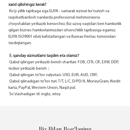
xarid qilishingiz kerak?
 Ko'p yillik tajribaga ega ELIYA - samarali xizmat ko'rsatish va 
raqobatbardosh narxlarda professional mehmonxona 
choyshablari yetkazib beruvchisi; Biz uzoq vaqtdan beri hamkorlik 
qilgan biznes hamkorlarimizdan ishonchlilik tajribasiga egamiz; 
ELIYA ISO9001 sifati kafolatlangan va Bureau Veritas tomonidan 
tasdiqlangan.
5. qanday xizmatlarni taqdim eta olamiz?
 Qabul qilingan yetkazib berish shartlari: FOB, CFR, CIF, EXW, DDP, 
tezkor yetkazib berish；
 Qabul qilingan to'lov valyutasi: USD, EUR, AUD, CNY;
 Qabul qilinadigan to'lov turi: T/T, L/C, D/PD/A, MoneyGram, Kredit 
karta, PayPal, Western Union, Naqd pul;
 So'zlashadigan til: ingliz, xitoy
Biz Bilan Bog'laning