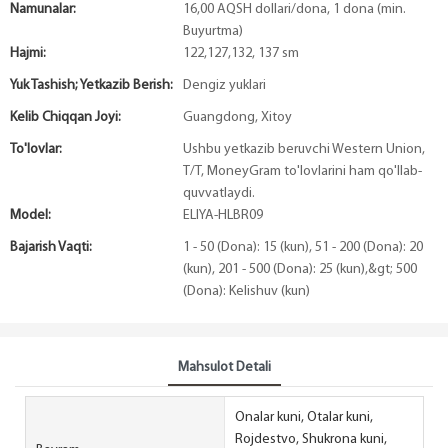
Namunalar:
16,00 AQSH dollari/dona, 1 dona (min.
Buyurtma)
Hajmi:
122,127,132, 137 sm
Yuk Tashish; Yetkazib Berish:
Dengiz yuklari
Kelib Chiqqan Joyi:
Guangdong, Xitoy
To'lovlar:
Ushbu yetkazib beruvchi Western Union,
T/T, MoneyGram to'lovlarini ham qo'llab-
quvvatlaydi.
Model:
ELIYA-HLBR09
Bajarish Vaqti:
1 - 50 (Dona): 15 (kun), 51 - 200 (Dona): 20
(kun), 201 - 500 (Dona): 25 (kun),&gt; 500
(Dona): Kelishuv (kun)
Mahsulot Detali
Onalar kuni, Otalar kuni,
Rojdestvo, Shukrona kuni,