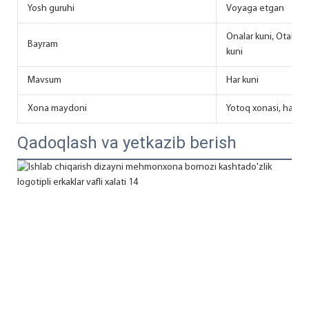
Yosh guruhi
Voyaga etgan
Onalar kuni, Otalar 
Bayram
kuni
Mavsum
Har kuni
Xona maydoni
Yotoq xonasi, ham
Qadoqlash va yetkazib berish