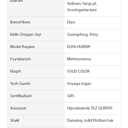
Bayram
Xellouin, Yangi yil,
Sevishganlar kuni
Brend Nomi
Eliya
Kelib Chiqqan Joyi
Guangdong, Xitoy
Model Raqami
ELIYA-HLBR09
Foydalanish
Mehmonxona
Naqsh
SOLID COLOR
Yosh Guruhi
Voyaga etgan
Sertifikatlash
GRS
Xususiyat
Hipoalerjenik, TEZ QURIYDI
Shakl
Dumaloq, to&#39;rtburchak