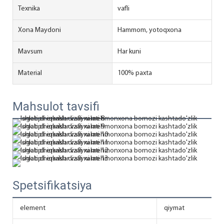
Texnika
vafli
Xona Maydoni
Hammom, yotoqxona
Mavsum
Har kuni
Material
100% paxta
Mahsulot tavsifi
Spetsifikatsiya
element
qiymat