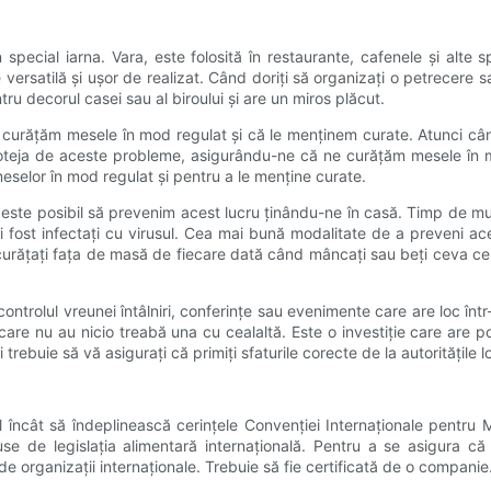
în special iarna. Vara, este folosită în restaurante, cafenele și alte 
versatilă și ușor de realizat. Când doriți să organizați o petrecere 
u decorul casei sau al biroului și are un miros plăcut.
curățăm mesele în mod regulat și că le menținem curate. Atunci când
roteja de aceste probleme, asigurându-ne că ne curățăm mesele în m
eselor în mod regulat și pentru a le menține curate.
ă este posibil să prevenim acest lucru ținându-ne în casă. Timp de m
i fost infectați cu virusul. Cea mai bună modalitate de a preveni ace
 curățați fața de masă de fiecare dată când mâncați sau beți ceva ce 
ntrolul vreunei întâlniri, conferințe sau evenimente care are loc înt
 care nu au nicio treabă una cu cealaltă. Este o investiție care are po
 trebuie să vă asigurați că primiți sfaturile corecte de la autoritățile l
l încât să îndeplinească cerințele Convenției Internaționale pentru
 de legislația alimentară internațională. Pentru a se asigura că l
de organizații internaționale. Trebuie să fie certificată de o companie