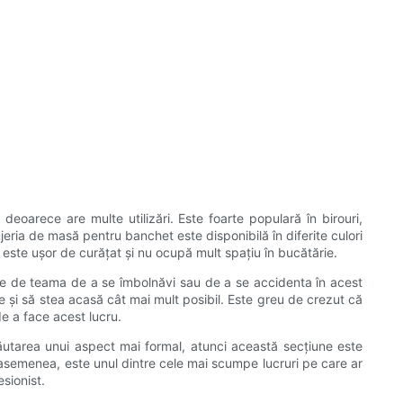
oarece are multe utilizări. Este foarte populară în birouri,
jeria de masă pentru banchet este disponibilă în diferite culori
t este ușor de curățat și nu ocupă mult spațiu în bucătărie.
ere de teama de a se îmbolnăvi sau de a se accidenta în acest
și să stea acasă cât mai mult posibil. Este greu de crezut că
de a face acest lucru.
 căutarea unui aspect mai formal, atunci această secțiune este
e asemenea, este unul dintre cele mai scumpe lucruri pe care ar
esionist.