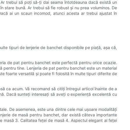
e. Ar trebui să poți să-ți dai seama întotdeauna dacă există un
 în stare bună. Ar trebui să fie robust și nu prea voluminos. De
acă ai un scaun incomod, atunci acesta ar trebui ajustat în
ulte tipuri de lenjerie de banchet disponibile pe piață, așa că,
jeria de pat pentru banchet este perfectă pentru orice ocazie.
tă pentru tine. Lenjeria de pat pentru banchet este un material
foarte versatilă și poate fi folosită în multe tipuri diferite de
să ca acum. Vă recomand să citiți întregul articol înainte de a
ți-mă. Dacă sunteți interesați să aveți o experiență excelentă cu
 tale. De asemenea, este una dintre cele mai ușoare modalități
e lenjerie de masă pentru banchet, dar există câteva importante
de masă 3. Calitatea feței de masă 4. Aspectul elegant al feței