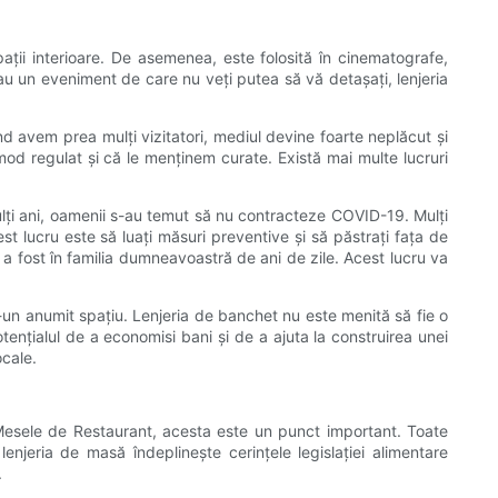
spații interioare. De asemenea, este folosită în cinematografe,
sau un eveniment de care nu veți putea să vă detașați, lenjeria
 avem prea mulți vizitatori, mediul devine foarte neplăcut și
od regulat și că le menținem curate. Există mai multe lucruri
ulți ani, oamenii s-au temut să nu contracteze COVID-19. Mulți
st lucru este să luați măsuri preventive și să păstrați fața de
a fost în familia dumneavoastră de ani de zile. Acest lucru va
r-un anumit spațiu. Lenjeria de banchet nu este menită să fie o
tențialul de a economisi bani și de a ajuta la construirea unei
ocale.
 Mesele de Restaurant, acesta este un punct important. Toate
enjeria de masă îndeplinește cerințele legislației alimentare
.