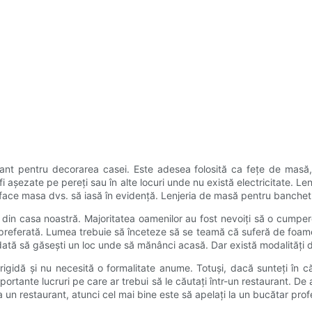
t pentru decorarea casei. Este adesea folosită ca fețe de masă, de
i așezate pe pereți sau în alte locuri unde nu există electricitate. Len
u a face masa dvs. să iasă în evidență. Lenjeria de masă pentru banche
l din casa noastră. Majoritatea oamenilor au fost nevoiți să o cump
preferată. Lumea trebuie să înceteze să se teamă că suferă de foame 
ciodată să găsești un loc unde să mănânci acasă. Dar există modalități 
i rigidă și nu necesită o formalitate anume. Totuși, dacă sunteți în
portante lucruri pe care ar trebui să le căutați într-un restaurant. D
la un restaurant, atunci cel mai bine este să apelați la un bucătar prof