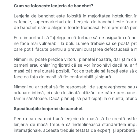
Cum se folosește lenjeria de banchet?
Lenjeria de banchet este folosită în majoritatea hotelurilor, 
cafenele, supermarketuri etc. Lenjeria de banchet este foarte 
de banchet este o alegere foarte frumoasă. Este perfectă pentr
Este important să înțelegem că trebuie să ne asigurăm că ne 
ne face mai vulnerabili la boli. Lumea trebuie să se poată p
care pot fi făcute pentru a preveni curățarea defectuoasă a m
Nimeni nu poate prezice viitorul planetei noastre, dar știm c
oameni erau chiar îngrijorați că se vor îmbolnăvi dacă nu ar f
masă cât mai curată posibil. Tot ce trebuie să faceți este să
face ca fața de masă să fie confortabilă și sigură.
Nimeni nu ar trebui să fie responsabil de supravegherea sau co
adunare intimă, ci este destinată utilizării de către persoane
familii sănătoase. Dacă plănuiți să participați la o nuntă, atunci
Specificațiile lenjeriei de banchet
Pentru ca cea mai bună lenjerie de masă să fie creată astfe
lenjeria de masă trebuie să îndeplinească standardele impuse
internaționale, aceasta trebuie testată de experți și aprobată 