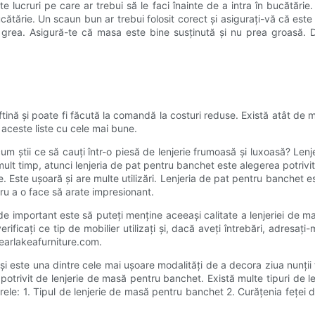
te lucruri pe care ar trebui să le faci înainte de a intra în bucătări
bucătărie. Un scaun bun ar trebui folosit corect și asigurați-vă că este
grea. Asigură-te că masa este bine susținută și nu prea groasă. D
ftină și poate fi făcută la comandă la costuri reduse. Există atât de m
 aceste liste cu cele mai bune.
um știi ce să cauți într-o piesă de lenjerie frumoasă și luxoasă? Len
mult timp, atunci lenjeria de pat pentru banchet este alegerea potrivi
 Este ușoară și are multe utilizări. Lenjeria de pat pentru banchet este 
tru a o face să arate impresionant.
e important este să puteți menține aceeași calitate a lenjeriei de ma
verificați ce tip de mobilier utilizați și, dacă aveți întrebări, adresa
earlakeafurniture.com.
și este una dintre cele mai ușoare modalități de a decora ziua nunții
l potrivit de lenjerie de masă pentru banchet. Există multe tipuri d
rele: 1. Tipul de lenjerie de masă pentru banchet 2. Curățenia feței 