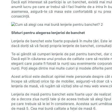
Dacă ești interesat să participi la un banchet, există mai mul
anumit lucru pe care ar trebui să-l faci înainte de a intra în 
asemenea, asigură-te că masa este confortabilă și nu prea 
consecință.
Sfaturi pentru alegerea lenjeriei de banchet
Lenjeria de banchet este foarte populară în multe țări. Este ie
dacă doriți să vă faceți propria lenjerie de banchet, consultați
Te-ai gândit să cumperi lenjerie de pat pentru banchet, dar c
Dacă ești în căutarea unui produs de calitate care să reziste 
elegant care poate fi folosit la nunți sau evenimente corporate.
nunți. Poți alege dintre mai multe culori și modele diferite pen
Acest articol este dedicat opiniei mele personale despre cât d
începe să utilizați orice tip de mobilier, asigurați-vă doar că 
lenjeria de masă, vă rugăm să vizitați site-ul meu web www.cl
Lenjeria de masă pentru banchet este foarte ușor de realizat 
de a decora ziua nunții tale și de aceea trebuie să alegi tipu
pe care trebuie să le iei în considerare. Acestea sunt următoa
de masă 5. Cea mai bună calitate a feței de masă 6.