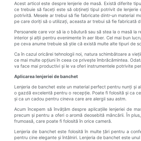
Acest articol este despre lenjerie de masă. Există diferite tipu
ce trebuie să faceți este să obțineți tipul potrivit de lenje
potrivită. Mesele ar trebui să fie fabricate dintr-un material 
pe care doriți să o utilizați, aceasta ar trebui să fie fabricată d
Persoanele care vor să ia o băutură sau să stea la o masă la re
interior și alții pentru evenimente în aer liber. Cel mai bun lu
pe ceva anume trebuie să știe că există multe alte tipuri de s
Ca în cazul oricărei tehnologii noi, natura schimbătoare a vie
ce mai multe opțiuni în ceea ce privește îmbrăcămintea. Odată
va face mai productivi și le va oferi instrumentele potrivite pen
Aplicarea lenjeriei de banchet
Lenjeria de banchet este un material perfect pentru nunți și alt
o gazdă excelentă pentru o recepție. Poate fi folosită și ca c
și ca un cadou pentru cineva care are alergii sau astm.
Acum începem să învățăm despre aplicațiile lenjeriei de masă 
precum și pentru a oferi o aromă deosebită mâncării. În plus
frumoasă, care poate fi folosită în orice cameră.
Lenjeria de banchet este folosită în multe țări pentru a conf
pentru cine elegante și întâlniri. Lenjeria de banchet este u