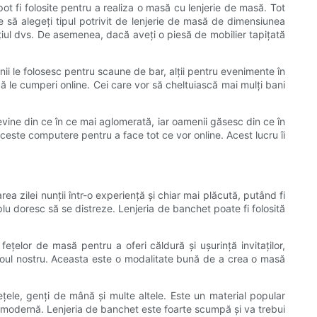
 pot fi folosite pentru a realiza o masă cu lenjerie de masă. Tot
e să alegeți tipul potrivit de lenjerie de masă de dimensiunea
pațiul dvs. De asemenea, dacă aveți o piesă de mobilier tapițată
nii le folosesc pentru scaune de bar, alții pentru evenimente în
acă le cumperi online. Cei care vor să cheltuiască mai mulți bani
evine din ce în ce mai aglomerată, iar oamenii găsesc din ce în
este computere pentru a face tot ce vor online. Acest lucru îi
ea zilei nunții într-o experiență și chiar mai plăcută, putând fi
lu doresc să se distreze. Lenjeria de banchet poate fi folosită
ețelor de masă pentru a oferi căldură și ușurință invitaților,
iroul nostru. Aceasta este o modalitate bună de a crea o masă
ețele, genți de mână și multe altele. Este un material popular
a modernă. Lenjeria de banchet este foarte scumpă și va trebui