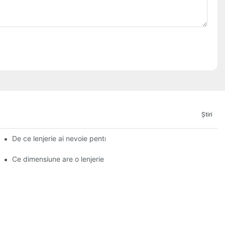
Ştiri
De ce lenjerie ai nevoie pentru nuntă?
Ce dimensiune are o lenjerie de banchet?