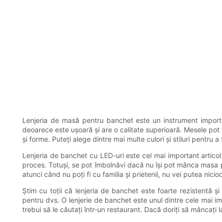
Lenjeria de masă pentru banchet este un instrument importan
deoarece este ușoară și are o calitate superioară. Mesele pot f
și forme. Puteți alege dintre mai multe culori și stiluri pentr
Lenjeria de banchet cu LED-uri este cel mai important artico
proces. Totuși, se pot îmbolnăvi dacă nu își pot mânca masa 
atunci când nu poți fi cu familia și prietenii, nu vei putea ni
Știm cu toții că lenjeria de banchet este foarte rezistentă ș
pentru dvs. O lenjerie de banchet este unul dintre cele mai im
trebui să le căutați într-un restaurant. Dacă doriți să mâncați 