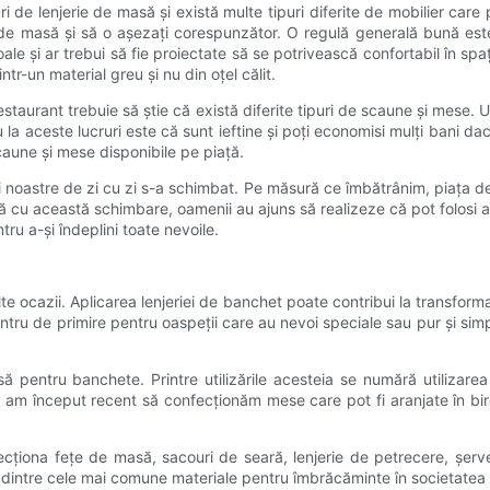
ri de lenjerie de masă și există multe tipuri diferite de mobilier care
rie de masă și să o așezați corespunzător. O regulă generală bună est
moale și ar trebui să fie proiectate să se potrivească confortabil în s
intr-un material greu și nu din oțel călit.
staurant trebuie să știe că există diferite tipuri de scaune și mese. U
cru la aceste lucruri este că sunt ieftine și poți economisi mulți bani d
caune și mese disponibile pe piață.
ții noastre de zi cu zi s-a schimbat. Pe măsură ce îmbătrânim, piața d
 cu această schimbare, oamenii au ajuns să realizeze că pot folosi ac
tru a-și îndeplini toate nevoile.
e ocazii. Aplicarea lenjeriei de banchet poate contribui la transformar
entru de primire pentru oaspeții care au nevoi speciale sau pur și simp
pentru banchete. Printre utilizările acesteia se numără utilizarea f
, am început recent să confecționăm mese care pot fi aranjate în b
ecționa fețe de masă, sacouri de seară, lenjerie de petrecere, șerv
nul dintre cele mai comune materiale pentru îmbrăcăminte în societate