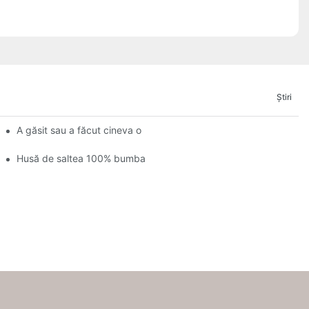
Ştiri
 este sânge pe ea?
A găsit sau a făcut cineva o husă pentru o husă de saltea tip coa
e
Husă de saltea 100% bumbac