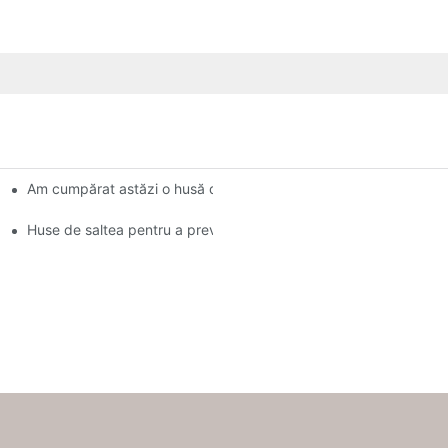
Am cumpărat astăzi o husă de saltea de la Target și se pare că
ânii lor
Huse de saltea pentru a preveni ploșnițele și mușcăturile lor urât