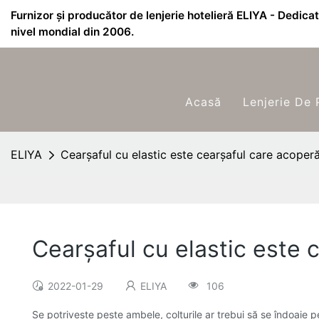
Furnizor și producător de lenjerie hotelieră ELIYA - Dedicat 
nivel mondial din 2006.
Acasă
Lenjerie De 
ELIYA
Cearșaful cu elastic este cearșaful care acoperă
Cearșaful cu elastic este 
2022-01-29
ELIYA
106
Se potrivește peste ambele, colțurile ar trebui să se îndoaie p