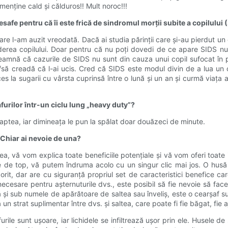
menține cald și călduros!! Mult noroc!!!
safe pentru că îi este frică de sindromul morții subite a copilului
 care l-am auzit vreodată. Dacă ai studia părinții care și-au pierdut u
pierderea copilului. Doar pentru că nu poți dovedi de ce apare SIDS nu
seamnă că cazurile de SIDS nu sunt din cauza unui copil sufocat în 
să creadă că l-ai ucis. Cred că SIDS este modul divin de a lua un co
s la sugarii cu vârsta cuprinsă între o lună și un an și curmă viața 
șafurilor într-un ciclu lung „heavy duty”?
noaptea, iar dimineața le pun la spălat doar douăzeci de minute.
 Chiar ai nevoie de una?
a, vă vom explica toate beneficiile potențiale și vă vom oferi toat
tre de top, vă putem îndruma acolo cu un singur clic mai jos. O husă
rit, dar are cu siguranță propriul set de caracteristici benefice c
ecesare pentru așternuturile dvs., este posibil să fie nevoie să face
i sub numele de apărătoare de saltea sau înveliș, este o cearșaf su
 un strat suplimentar între dvs. și saltea, care poate fi fie băgat, fie
ile sunt ușoare, iar lichidele se infiltrează ușor prin ele. Husele de