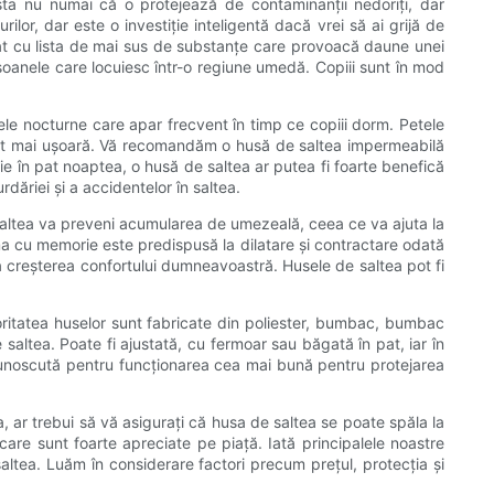
sta nu numai că o protejează de contaminanții nedoriți, dar
ilor, dar este o investiție inteligentă dacă vrei să ai grijă de
untat cu lista de mai sus de substanțe care provoacă daune unei
soanele care locuiesc într-o regiune umedă. Copiii sunt în mod
tele nocturne care apar frecvent în timp ce copiii dorm. Petele
 mult mai ușoară. Vă recomandăm o husă de saltea impermeabilă
ie în pat noaptea, o husă de saltea ar putea fi foarte benefică
rdăriei și a accidentelor în saltea.
altea va preveni acumularea de umezeală, ceea ce va ajuta la
uma cu memorie este predispusă la dilatare și contractare odată
la creșterea confortului dumneavoastră. Husele de saltea pot fi
oritatea huselor sunt fabricate din poliester, bumbac, bumbac
saltea. Poate fi ajustată, cu fermoar sau băgată în pat, iar în
e cunoscută pentru funcționarea cea mai bună pentru protejarea
 ar trebui să vă asigurați că husa de saltea se poate spăla la
 care sunt foarte apreciate pe piață. Iată principalele noastre
ltea. Luăm în considerare factori precum prețul, protecția și