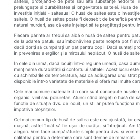
saltelei, protejând-o de pete sau alte substanțe nedorite,
prelungește și durabilitatea și longevitatea saltelei. Husa de 
investiția inițială - salteaua! O husă de saltea este o invest
saltele. O husă de saltea poate fi deosebit de benefică pentr
natural murdari, așa că este înțelept să te pregătești pentru ine
Fiecare părinte ar trebui să aibă o husă de saltea pentru patu
de la udarea patului sau îmbolnăvirea peste noapte pot fi ev
dacă doriți să cumpărați un pat pentru copii. Dacă sunteți pro
în prevenirea alergiilor și a mirosului neplăcut. O husă de salte
În cele din urmă, dacă locuiți într-o regiune umedă, casa d
menținerea durabilității și confortului saltelei. Acest lucru 
cu schimbările de temperatură, așa că adăugarea unui strat pro
disponibile într-o varietate de materiale și oferă mai multe cara
Cele mai comune materiale din care sunt concepute husele de 
organic, vinil sau poliuretan. Atunci când alegeți o husă de s
funcție de situația dvs. de locuit, un stil ar putea funcțion
împotriva ploșnițelor.
Cel mai comun tip de husă de saltea este cea ajustată, iar ce
mașină, astfel încât să fie ușor de curățat și întreținut. Am 
alegeri. Vom face cumpărăturile simple pentru dvs. și vom en
calitatea pentru a determina care sunt demne de remarcat.