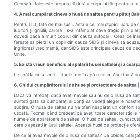
Cearșaful folosește propria căldură a corpului tău pentru a te 
4. A mai cumpărat cineva o husă de saltea pentru pătuț Babe
Pentru LILI, fata de mai sus... Asta e cel mai stupid lucru pe
iubitori și grijulii, cărora li s-a întâmplat ceva tragic prin 
dovedi dacă a murit copilul din cauza sufocării. Ceea ce în
ferește să pierzi un copil din cauza SIDS și cineva să acuze/
îngrijorezi vreo mamă, dar SIDS este principala cauză de dece
Unite.
5. Există vreun beneficiu al spălării husei saltelei și a cear
Le spăl la ciclu scurt... dar le pun în apă rece cu Ariel toată 
6. Ghidul cumpărătorului de huse și protectoare de saltea |
Dacă vă întrebați dacă aveți nevoie sau nu de o husă de salte
sunteți gata să cumpărați și doriți să vedeți alegerile noas
subțire. O husă de saltea nu va oferi neapărat un confort spo
uscată. Tocmai când credeați că aveți toate caracteristicile n
numele de apărătoare de saltea. O husă de saltea, cunoscută ș
care o așezați în jurul saltelei. Această husă de protecție oferă
De ce ai avea nevoie de o husă de saltea? De obicei, cearșafur