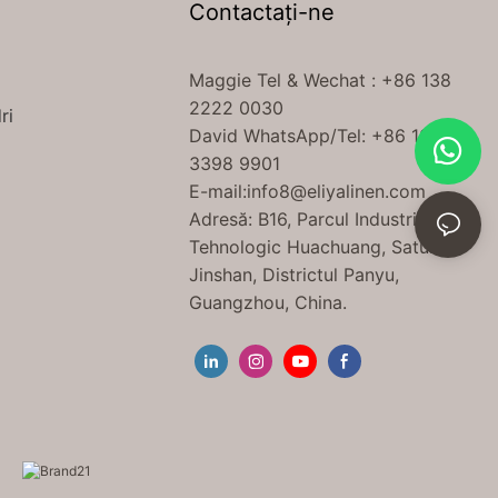
Contactaţi-ne
A
Maggie Tel
& Wechat
: +86 138
2222 0030
ri
David WhatsApp/Tel: +86 189
3398 9901
E-mail:
info8@eliyalinen.com
Adresă: B16, Parcul Industrial
Tehnologic Huachuang, Satul
Jinshan, Districtul Panyu,
Guangzhou, China.