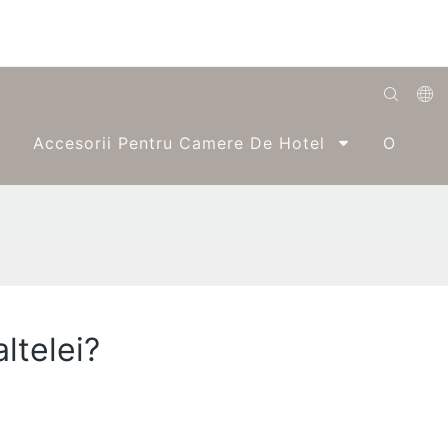
English
Accesorii Pentru Camere De Hotel
O Singu
Română
Беларуская
O'zbek
ქართველი
Bahasa Indonesia
ltelei?
Français
Español
العربية