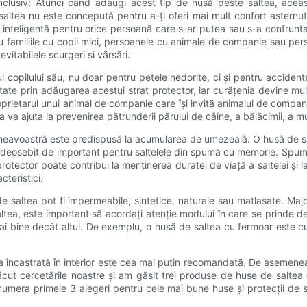
 inclusiv: Atunci când adaugi acest tip de husă peste saltea, acea
saltea nu este concepută pentru a-ți oferi mai mult confort așternutur
iție inteligentă pentru orice persoană care s-ar putea sau s-a confr
u familiile cu copii mici, persoanele cu animale de companie sau per
vitabilele scurgeri și vărsări.
l copilului său, nu doar pentru petele nedorite, ci și pentru acciden
itate prin adăugarea acestui strat protector, iar curățenia devine
prietarul unui animal de companie care își invită animalul de compan
a va ajuta la prevenirea pătrunderii părului de câine, a bălăcimii, a mu
umneavoastră este predispusă la acumularea de umezeală. O husă de s
este deosebit de important pentru saltelele din spumă cu memorie. Sp
tector poate contribui la menținerea duratei de viață a saltelei și 
cteristici.
saltea pot fi impermeabile, sintetice, naturale sau matlasate. Maj
altea, este important să acordați atenție modului în care se prinde de 
a mai bine decât altul. De exemplu, o husă de saltea cu fermoar est
a încastrată în interior este cea mai puțin recomandată. De asemenea,
făcut cercetările noastre și am găsit trei produse de huse de saltea
umera primele 3 alegeri pentru cele mai bune huse și protecții de sa