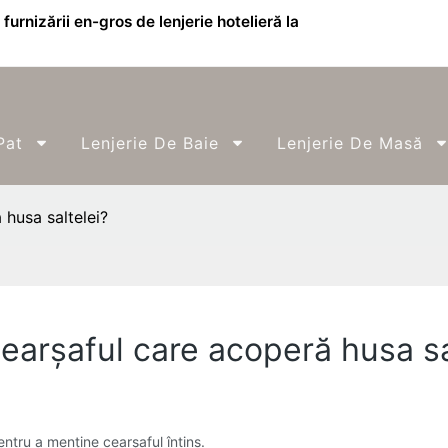
furnizării en-gros de lenjerie hotelieră la
Pat
Lenjerie De Baie
Lenjerie De Masă
 husa saltelei?
cearșaful care acoperă husa sa
entru a menține cearșaful întins.