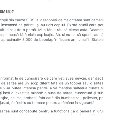
 (SMSN)?
n copil din cauza SIDS, ai descoperi că majoritatea sunt oameni
 înseamnă că părinții și-au ucis copilul. Există studii care pot
pături sau de o pernă. Mi-a făcut rău să citesc asta. Doamne
pil acasă fără nicio explicație. Ah, și nu ca să sperii sau să
a aproximativ 3.000 de bebeluși în fiecare an numai în Statele
e informațiile de cumpărare de care veți avea nevoie, dar dacă
 de saltea are un scop diferit față de un topper sau o saltea
are v-ar putea interesa pentru a vă menține salteaua curată și
ți încă o investiție minoră: o husă de saltea, cunoscută și sub
bțire, cel mai probabil fabricată din bumbac sau poliester, pe
 ajustat, fie închis cu fermoar pentru a rămâne în siguranță.
 saltea sunt concepute pentru a funcționa ca o barieră în jurul