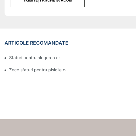
TRIMITEȚI ANCHETĂ ACUM
ARTICOLE RECOMANDATE
Sfaturi pentru alegerea celei mai bune huse de saltea
Zece sfaturi pentru pisicile care sunt obligate să se mute cu stăp