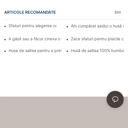
ARTICOLE RECOMANDATE
Ştiri
Sfaturi pentru alegerea celei mai bune huse de saltea
Am cumpărat astăzi o husă de 
A găsit sau a făcut cineva o husă pentru o husă de saltea tip co
Zece sfaturi pentru pisicile ca
Huse de saltea pentru a preveni ploșnițele și mușcăturile lor urâ
Husă de saltea 100% bumbac