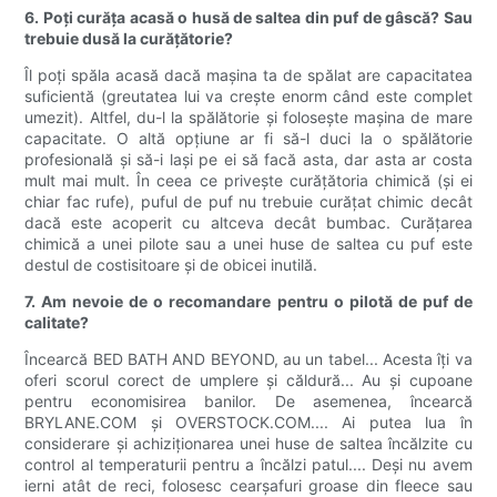
6. Poți curăța acasă o husă de saltea din puf de gâscă? Sau
trebuie dusă la curățătorie?
Îl poți spăla acasă dacă mașina ta de spălat are capacitatea
suficientă (greutatea lui va crește enorm când este complet
umezit). Altfel, du-l la spălătorie și folosește mașina de mare
capacitate. O altă opțiune ar fi să-l duci la o spălătorie
profesională și să-i lași pe ei să facă asta, dar asta ar costa
mult mai mult. În ceea ce privește curățătoria chimică (și ei
chiar fac rufe), puful de puf nu trebuie curățat chimic decât
dacă este acoperit cu altceva decât bumbac. Curățarea
chimică a unei pilote sau a unei huse de saltea cu puf este
destul de costisitoare și de obicei inutilă.
7. Am nevoie de o recomandare pentru o pilotă de puf de
calitate?
Încearcă BED BATH AND BEYOND, au un tabel... Acesta îți va
oferi scorul corect de umplere și căldură... Au și cupoane
pentru economisirea banilor. De asemenea, încearcă
BRYLANE.COM și OVERSTOCK.COM.... Ai putea lua în
considerare și achiziționarea unei huse de saltea încălzite cu
control al temperaturii pentru a încălzi patul.... Deși nu avem
ierni atât de reci, folosesc cearșafuri groase din fleece sau