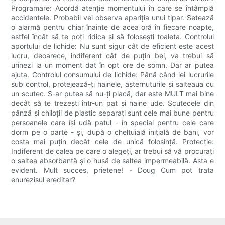
Programare: Acordă atenție momentului în care se întâmplă
accidentele. Probabil vei observa apariția unui tipar. Setează
o alarmă pentru chiar înainte de acea oră în fiecare noapte,
astfel încât să te poți ridica și să folosești toaleta. Controlul
aportului de lichide: Nu sunt sigur cât de eficient este acest
lucru, deoarece, indiferent cât de puțin bei, va trebui să
urinezi la un moment dat în opt ore de somn. Dar ar putea
ajuta. Controlul consumului de lichide: Până când iei lucrurile
sub control, protejează-ți hainele, așternuturile și salteaua cu
un scutec. S-ar putea să nu-ți placă, dar este MULT mai bine
decât să te trezești într-un pat și haine ude. Scutecele din
pânză și chiloții de plastic separați sunt cele mai bune pentru
persoanele care își udă patul - în special pentru cele care
dorm pe o parte - și, după o cheltuială inițială de bani, vor
costa mai puțin decât cele de unică folosință. Protecție:
Indiferent de calea pe care o alegeți, ar trebui să vă procurați
o saltea absorbantă și o husă de saltea impermeabilă. Asta e
evident. Mult succes, prietene! - Doug Cum pot trata
enurezisul ereditar?