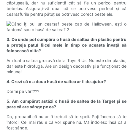
căptușeală, dar nu suficientă cât să fie un pericol pentru
bebeluș. Asigurați-vă doar că se potrivesc perfect și că
cearșafurile pentru pătuț se potrivesc corect peste ele.
3. De unde pot cumpăra o husă de saltea din plastic pentru
a proteja patul fiicei mele în timp ce aceasta învață să
folosească olita?
Am luat o saltea grozavă de la Toys R Us. Nu este din plastic,
dar este hidrofugă. Are un design decorativ și a funcționat de
minune!
4. Crezi că o a doua husă de saltea ar fi de ajutor?
Dormi pe vârf???
5. Am cumpărat astăzi o husă de saltea de la Target și se
pare că are sânge pe ea?
Da, probabil că nu ar fi trebuit să te speli. Poți încerca să te
întorci. Cel mai rău e că vor spune nu. Mă îndoiesc însă că a
fost sânge.