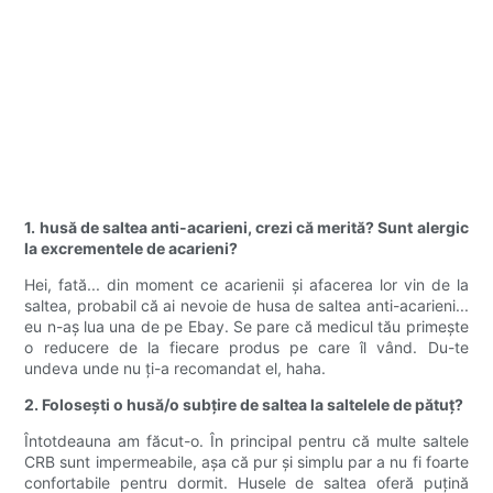
1. husă de saltea anti-acarieni, crezi că merită? Sunt alergic
la excrementele de acarieni?
Hei, fată... din moment ce acarienii și afacerea lor vin de la
saltea, probabil că ai nevoie de husa de saltea anti-acarieni...
eu n-aș lua una de pe Ebay. Se pare că medicul tău primește
o reducere de la fiecare produs pe care îl vând. Du-te
undeva unde nu ți-a recomandat el, haha.
2. Folosești o husă/o subțire de saltea la saltelele de pătuț?
Întotdeauna am făcut-o. În principal pentru că multe saltele
CRB sunt impermeabile, așa că pur și simplu par a nu fi foarte
confortabile pentru dormit. Husele de saltea oferă puțină