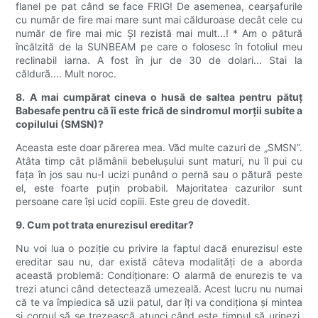
flanel pe pat când se face FRIG! De asemenea, cearșafurile
cu număr de fire mai mare sunt mai călduroase decât cele cu
număr de fire mai mic ȘI rezistă mai mult...! * Am o pătură
încălzită de la SUNBEAM pe care o folosesc în fotoliul meu
reclinabil iarna. A fost în jur de 30 de dolari... Stai la
căldură.... Mult noroc.
8. A mai cumpărat cineva o husă de saltea pentru pătuț
Babesafe pentru că îi este frică de sindromul morții subite a
copilului (SMSN)?
Aceasta este doar părerea mea. Văd multe cazuri de „SMSN”.
Atâta timp cât plămânii bebelușului sunt maturi, nu îl pui cu
fața în jos sau nu-l ucizi punând o pernă sau o pătură peste
el, este foarte puțin probabil. Majoritatea cazurilor sunt
persoane care își ucid copiii. Este greu de dovedit.
9. Cum pot trata enurezisul ereditar?
Nu voi lua o poziție cu privire la faptul dacă enurezisul este
ereditar sau nu, dar există câteva modalități de a aborda
această problemă: Condiționare: O alarmă de enurezis te va
trezi atunci când detectează umezeală. Acest lucru nu numai
că te va împiedica să uzii patul, dar îți va condiționa și mintea
și corpul să se trezească atunci când este timpul să urinezi.