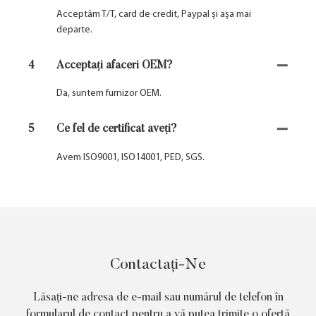
Acceptăm T/T, card de credit, Paypal și așa mai
departe.
4
Acceptați afaceri OEM?
Da, suntem furnizor OEM.
5
Ce fel de certificat aveți?
Avem ISO9001, ISO14001, PED, SGS.
Contactați-Ne
Lăsați-ne adresa de e-mail sau numărul de telefon în
formularul de contact pentru a vă putea trimite o ofertă