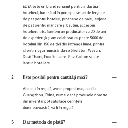
ELIYA este un brand renumit pentru industria
hotelieră, furnizând în principal seturi de lenjerie
de pat pentru hoteluri, prosoape de baie, lenjerie
de pat pentru mâncare și băuturi, accesorii
hoteliere etc. Suntem un producător cu 20 de ani
de experiență și am colaborat cu peste 5000 de
hoteluri din 150 de țări din întreaga lume, printre
clienții noștri numărându-se Sheraton, Westin,
Dusit Thaini, Four Seasons, Ritz-Carlton și alte
lanțuri hoteliere.
2
Este posibil pentru cantități mici?
Absolut în regulă, avem propriul magazin în
Guangzhou, China, numai dacă produsele noastre
din inventar pot satisface cerințele
dumneavoastră, va fi în regulă.
3
Dar metoda de plată?