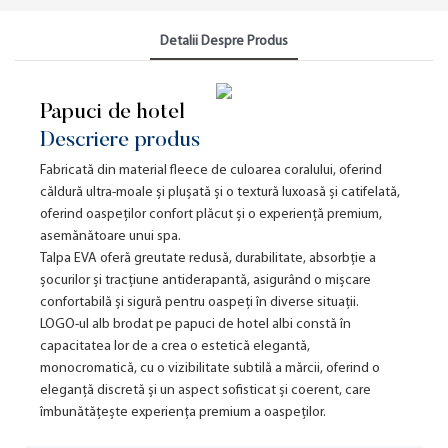
Detalii Despre Produs
Papuci de hotel
Descriere produs
Fabricată din material fleece de culoarea coralului, oferind
căldură ultra-moale și plușată și o textură luxoasă și catifelată,
oferind oaspeților confort plăcut și o experiență premium,
asemănătoare unui spa.
Talpa EVA oferă greutate redusă, durabilitate, absorbție a
șocurilor și tracțiune antiderapantă, asigurând o mișcare
confortabilă și sigură pentru oaspeți în diverse situații.
LOGO-ul alb brodat pe papuci de hotel albi constă în
capacitatea lor de a crea o estetică elegantă,
monocromatică, cu o vizibilitate subtilă a mărcii, oferind o
eleganță discretă și un aspect sofisticat și coerent, care
îmbunătățește experiența premium a oaspeților.