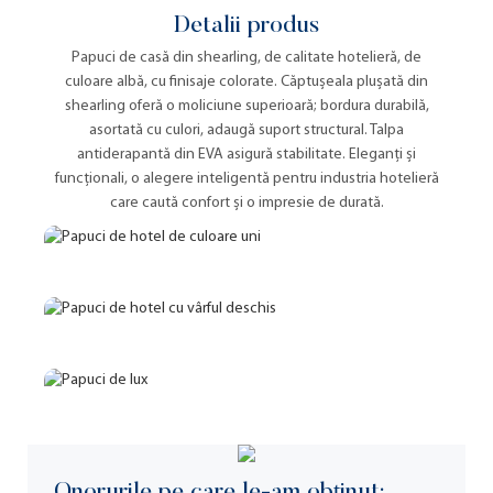
Detalii produs
Papuci de casă din shearling, de calitate hotelieră, de
culoare albă, cu finisaje colorate. Căptușeala plușată din
shearling oferă o moliciune superioară; bordura durabilă,
asortată cu culori, adaugă suport structural. Talpa
antiderapantă din EVA asigură stabilitate. Eleganți și
funcționali, o alegere inteligentă pentru industria hotelieră
care caută confort și o impresie de durată.
Onorurile pe care le-am obținut: