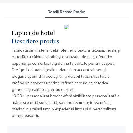
Detalii Despre Produs
Papuci de hotel
Descriere produs
Fabricată din material velur, oferind o textură luxoasă, moale și
netedă, cu căldură sporită și o senzație de pluș, oferind o
experiență confortabilă și de înaltă calitate pentru oaspeți.
Designul colorat al țevilor adaugă un accent vibrant și
elegant, sporind în același timp durabilitatea structurală,
creând un aspect atractiv și rafinat, care ridică estetica
generală și calitatea pentru oaspeți.
LOGO-ul personalizat brodat oferă vizibilitate personalizată a
mărcii și o notă sofisticată, sporind recunoașterea mărcii,
oferind în același timp o experiență luxoasă și personalizată
pentru oaspeți.