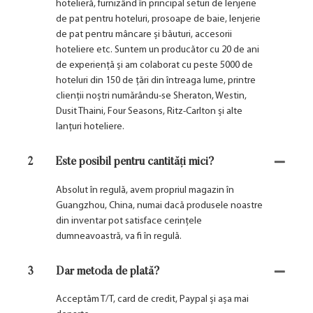
hotelieră, furnizând în principal seturi de lenjerie
de pat pentru hoteluri, prosoape de baie, lenjerie
de pat pentru mâncare și băuturi, accesorii
hoteliere etc. Suntem un producător cu 20 de ani
de experiență și am colaborat cu peste 5000 de
hoteluri din 150 de țări din întreaga lume, printre
clienții noștri numărându-se Sheraton, Westin,
Dusit Thaini, Four Seasons, Ritz-Carlton și alte
lanțuri hoteliere.
2
Este posibil pentru cantități mici?
Absolut în regulă, avem propriul magazin în
Guangzhou, China, numai dacă produsele noastre
din inventar pot satisface cerințele
dumneavoastră, va fi în regulă.
3
Dar metoda de plată?
Acceptăm T/T, card de credit, Paypal și așa mai