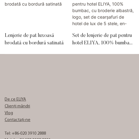
Lenjerie de pat luxoasă
Set de lenjerie de pat pentru
brodată cu bordură satinată
hotel ELIYA, 100% bumbac,
cu broderie albastră, logo,
set de cearșafuri de hotel de
lux de 5 stele, en-gros
De ce ELIYA
Clienți mândri
Vlog
Contactaţi-ne
Tel: +86-020 3910 2888