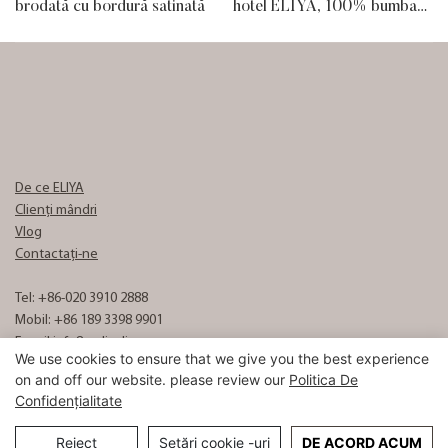
brodată cu bordură satinată
hotel ELIYA, 100% bumbac,
cu broderie albastră, logo,
set de cearșafuri de hotel de
lux de 5 stele, en-gros
De ce ELIYA
Clienți mândri
Vlog
Contactaţi-ne
Tel: +86-020 3910 2888
Mobil: +86 189 3398 9901
E-mail:
info8@eliyalinen.com
We use cookies to ensure that we give you the best experience
on and off our website. please review our
Politica De
Confidențialitate
Copyright © 2026 ELIYA Hotel Linen Co., Ltd |
Harta site-ului
粤ICP备
15074832号
Reject
Setări cookie -uri
DE ACORD ACUM