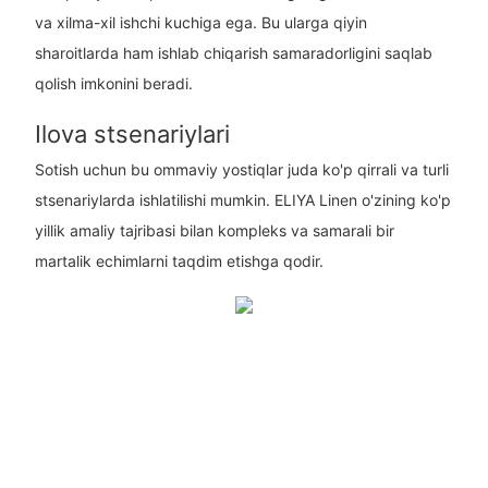
va xilma-xil ishchi kuchiga ega. Bu ularga qiyin
sharoitlarda ham ishlab chiqarish samaradorligini saqlab
qolish imkonini beradi.
Ilova stsenariylari
Sotish uchun bu ommaviy yostiqlar juda ko'p qirrali va turli
stsenariylarda ishlatilishi mumkin. ELIYA Linen o'zining ko'p
yillik amaliy tajribasi bilan kompleks va samarali bir
martalik echimlarni taqdim etishga qodir.