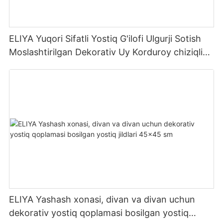
ELIYA Yuqori Sifatli Yostiq G'ilofi Ulgurji Sotish
Moslashtirilgan Dekorativ Uy Korduroy chiziqli
yostiq qopqog'i 45X45
ELIYA Yashash xonasi, divan va divan uchun
dekorativ yostiq qoplamasi bosilgan yostiq