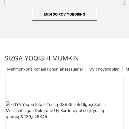
ENDI SO'ROV YUBORING
SIZGA YOQISHI MUMKIN
Mehmonxona xonasi uchun aksessuarlar
Uy choyshablari
M