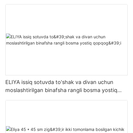
jildlari 45x45 sm
ELIYA issiq sotuvda to'shak va divan uchun
moslashtirilgan binafsha rangli bosma yostiq
qopqog'i