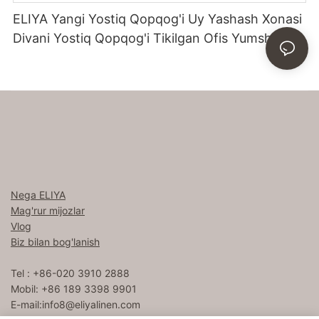
ELIYA Yangi Yostiq Qopqog'i Uy Yashash Xonasi
Divani Yostiq Qopqog'i Tikilgan Ofis Yumshoq
Yostiq Qoplami
Nega ELIYA
Mag'rur mijozlar
Vlog
Biz bilan bog'lanish
Tel : +86-020 3910 2888
Mobil: +86 189 3398 9901
E-mail:
info8@eliyalinen.com