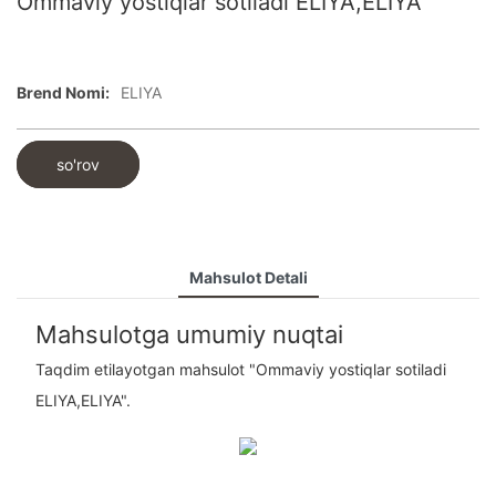
Ommaviy yostiqlar sotiladi ELIYA,ELIYA
Brend Nomi:
ELIYA
so'rov
Mahsulot Detali
Mahsulotga umumiy nuqtai
Taqdim etilayotgan mahsulot "Ommaviy yostiqlar sotiladi
ELIYA,ELIYA".