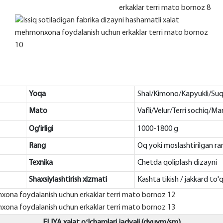
Yoqa
Shal/Kimono/Kapyukli/Suq
Mato
Vafli/Velur/Terri sochiq/Mar
Og'irligi
1000-1800 g
Rang
Oq yoki moslashtirilgan ra
Texnika
Chetda qoliplash dizayni
Shaxsiylashtirish
xizmati
Kashta tikish / jakkard to'
ELIYA xalat oʻlchamlari jadvali (dyuym/sm)