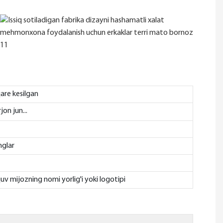
are kesilgan
jon jun...
nglar
quv mijozning nomi yorlig'i yoki logotipi