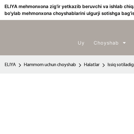
ELIYA mehmonxona zig'ir yetkazib beruvchi va ishlab chiq
bo'ylab mehmonxona choyshablarini ulgurji sotishga bag'i
Uy
Choyshab
ELIYA
Hammom uchun choyshab
Halatlar
Issiq sotilad