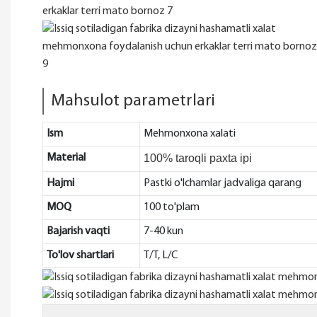
Mahsulot parametrlari
Ism
Mehmonxona xalati
Material
100% taroqli paxta ipi
Hajmi
Pastki o'lchamlar jadvaliga qarang
MOQ
100 to'plam
Bajarish vaqti
7-40 kun
To'lov shartlari
T/T, L/C