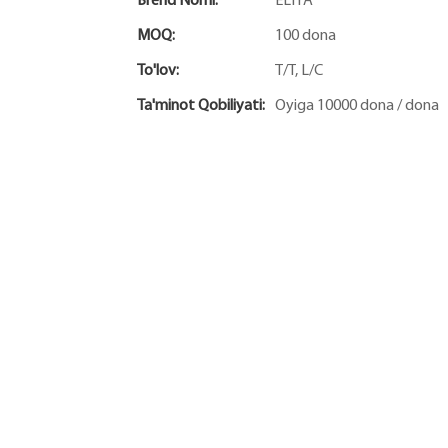
Brend Nomi:
ELIYA
MOQ:
100 dona
To'lov:
T/T, L/C
Ta'minot Qobiliyati:
Oyiga 10000 dona / dona