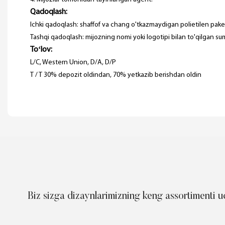
Qadoqlash:
Ichki qadoqlash: shaffof va chang o'tkazmaydigan polietilen pake
Tashqi qadoqlash: mijozning nomi yoki logotipi bilan to'qilgan su
Toʻlov:
L/C, Western Union, D/A, D/P
T / T 30% depozit oldindan, 70% yetkazib berishdan oldin
Biz sizga dizaynlarimizning keng assortimenti u