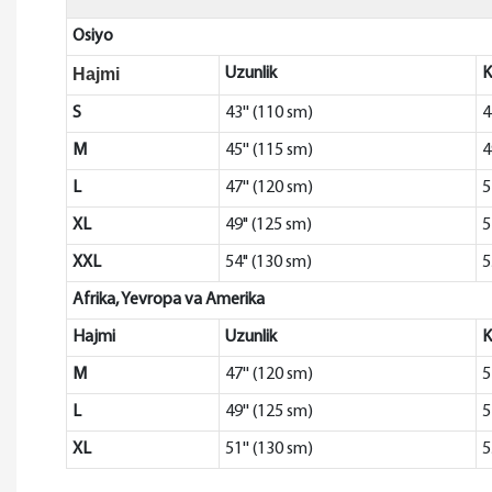
Osiyo
Hajmi
Uzunlik
K
S
43'' (110 sm)
4
M
45'' (115 sm)
4
L
47'' (120 sm)
5
XL
49" (125 sm)
5
XXL
54" (130 sm)
5
Afrika, Yevropa va Amerika
Hajmi
Uzunlik
K
M
47'' (120 sm)
5
L
49'' (125 sm)
5
XL
51'' (130 sm)
5