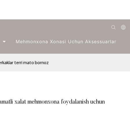
English
Mehmonxona Xonasi Uchun Aksessuarlar
Română
Беларуская
erkaklar terri mato bornoz
O'zbek
ქართველი
Bahasa Indonesia
shamatli xalat mehmonxona foydalanish uchun
Français
Español
العربية