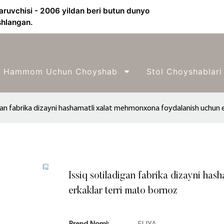
aruvchisi - 2006 yildan beri butun dunyo
shlangan.
Hammom Uchun Choyshab
Stol Choyshablari
igan fabrika dizayni hashamatli xalat mehmonxona foydalanish uchun 
Issiq sotiladigan fabrika dizayni ha
erkaklar terri mato bornoz