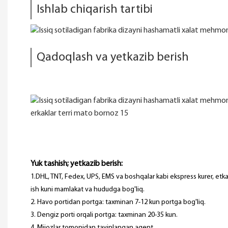
Ishlab chiqarish tartibi
Qadoqlash va yetkazib berish
Yuk tashish; yetkazib berish:
1.DHL, TNT, Fedex, UPS, EMS va boshqalar kabi ekspress kurer, etk
ish kuni mamlakat va hududga bog'liq.
2. Havo portidan portga: taxminan 7-12 kun portga bog'liq.
3. Dengiz porti orqali portga: taxminan 20-35 kun.
4. Mijozlar tomonidan tayinlangan agent.