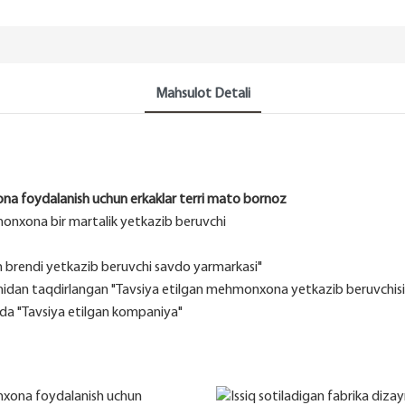
Mahsulot Detali
ona foydalanish uchun erkaklar terri mato bornoz
hmonxona bir martalik yetkazib beruvchi
n brendi yetkazib beruvchi savdo yarmarkasi"
nidan taqdirlangan "Tavsiya etilgan mehmonxona yetkazib beruvchisi
da "Tavsiya etilgan kompaniya"