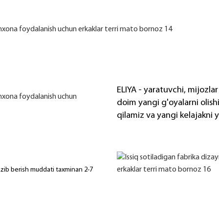
ELIYA - yaratuvchi, mijozlar
doim yangi g'oyalarni olish
qilamiz va yangi kelajakni 
azib berish muddati taxminan 2-7