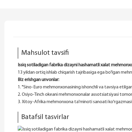
Mahsulot tavsifi
Issiq sotiladigan fabrika dizayni hashamatli xalat mehmonx
13 yildan ortiq ishlab chiqarish tajribasiga ega bo'lgan me
Biz erishgan unvonlar:
1. "Sino-Euro mehmonxonasining ishonchli va tavsiya etilga
2. Osiyo-Tinch okeani mehmonxonalar assotsiatsiyasi tomo
3. Xitoy-Afrika mehmonxona ta'minoti sanoati ko'rgazmasi
Batafsil tasvirlar