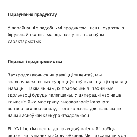
Параўнанне прадуктаў
У параўнанні з падобнымі прадуктамі, нашы сурвэткі з
бірузовай тканіны маюць наступныя асноўныя
характарыстыкі.
Перавагі прадпрыемства
Засяроджваючыся на развіцці талентаў, мы
заахвочваем нашых супрацоўнікаў вучыцца і ўкараняць
інавацыі. Такім чынам, іх прафесійныя і тэхнічныя
здольнасці будуць палепшаны. У цяперашні час наша
кампанія ўжо мае групу высокакваліфікаванага
вытворчага персаналу, і гэта карысна для павышэння
нашай асноўнай канкурэнтаздольнасці.
ELIYA Linen імкнецца да пачуццяў кліентаў і робіць
акцэнт на гуманным абслугоўванні. Мы таксама шчыра