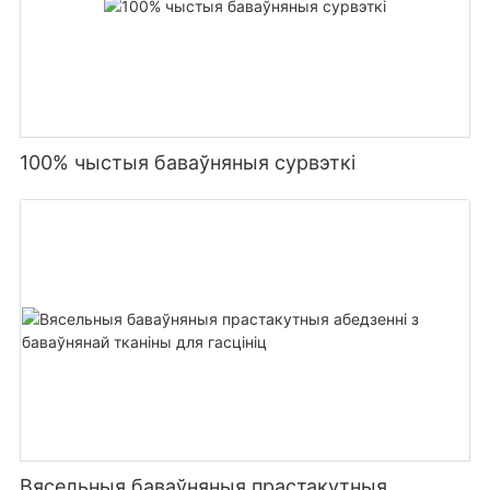
100% чыстыя баваўняныя сурвэткі
Вясельныя баваўняныя прастакутныя