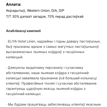
Аплата:
Акрэдытыў, Western Union, D/A, D/P
T/T 30% дэпазіт загадзя, 70% перад дастаўкай
Асаблівасці кампаніі
· ELIYA Hotel Linen, надзейны і годны даверу пастаўшчык,
быў прызнаны адным з самых магутных пастаўшчыкоў
высакаякасных льняных коўдраў з гасцінічных
калекцый.
· Дзякуючы выдатнаму персаналу і сучаснаму
абсталяванню, наша льняная коўдра з гасцінічнай
калекцыі заваявала прызнанне ўсё большай колькасці
кліентаў. Прафесійныя тэхнікі і сучаснае абсталяванне
гарантуюць цудоўную якасць льняной коўдры з
гасцінічнай калекцыі.
· Мы будзем працягваць забяспечваць кліентаў якасным