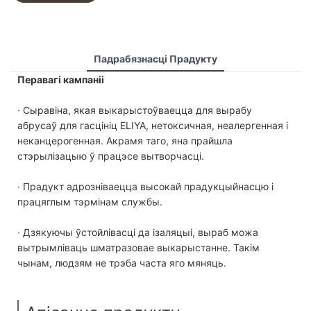
Падрабязнасці Прадукту
Перавагі кампаніі
· Сыравіна, якая выкарыстоўваецца для вырабу
абрусаў для гасцініц ELIYA, нетоксичная, неалергенная і
неканцерогенная. Акрамя таго, яна прайшла
стэрылізацыю ў працэсе вытворчасці.
· Прадукт адрозніваецца высокай прадукцыйнасцю і
працяглым тэрмінам службы.
· Дзякуючы ўстойлівасці да ізаляцыі, выраб можа
вытрымліваць шматразовае выкарыстанне. Такім
чынам, людзям не трэба часта яго мяняць.