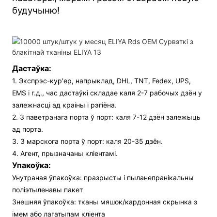
будучыню!
Дастаўка:
1. Экспрэс-кур'ер, напрыклад, DHL, TNT, Fedex, UPS,
EMS і г.д., час дастаўкі складае каля 2-7 рабочых дзён у
залежнасці ад краіны і рэгіёна.
2. З паветранага порта ў порт: каля 7-12 дзён залежыць
ад порта.
3. З марскога порта ў порт: каля 20-35 дзён.
4. Агент, прызначаны кліентамі.
Упакоўка:
Унутраная ўпакоўка: празрысты і пыланепранікальны
поліэтыленавы пакет
Знешняя ўпакоўка: тканы мяшок/кардонная скрынка з
імем або лагатыпам кліента