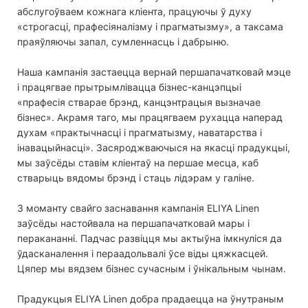
абслугоўваем кожнага кліента, працуючы ў духу
«строгасці, прафесіяналізму і прагматызму», а таксама
праяўляючы запал, сумленнасць і дабрыню.
Наша кампанія застаецца вернай першапачатковай мэце
і працягвае прытрымлівацца бізнес-канцэпцыі
«прафесія стварае брэнд, канцэнтрацыя вызначае
бізнес». Акрамя таго, мы працягваем рухацца наперад
духам «практычнасці і прагматызму, наватарства і
інавацыйнасці». Засяроджваючыся на якасці прадукцыі,
мы заўсёды ставім кліентаў на першае месца, каб
стварыць вядомы брэнд і стаць лідэрам у галіне.
З моманту свайго заснавання кампанія ELIYA Linen
заўсёды настойвала на першапачатковай мары і
перакананні. Падчас развіцця мы актыўна імкнуліся да
ўдасканалення і пераадольвалі ўсе віды цяжкасцей.
Цяпер мы вядзем бізнес сучасным і ўнікальным чынам.
Прадукцыя ELIYA Linen добра прадаецца на ўнутраным