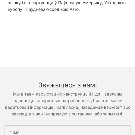
рынку і экспартуецца ў Паўночную Амерыку, Усходнюю
Еўропу і Паўднёва-Усходнюю Азію.
Звяжыцеся з намі
Мы вітаем карыстацкіх канструкцый і ідэі і здольны
задаволіць канкрэтныя патрабаванні. Для атрымання
дадатковай інфармацыі, калі ласка, наведайце вэб-сайт або
звязацца з намі напрамую з пытаннямі або запытамі.
Імя