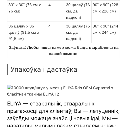
30" x 30" (76 см x
4
30 цаляў (76
90" x 90" (228
76 см)
см, да
см x 228 см)
падлогі)
36 цаляў х 36
4
30 цаляў (76
96" x 96" (244
цаляў (91,5 см х
см, да
см x 244 см)
91,5 см)
падлогі)
Заўвага: Любы іншы памер можа быць выраблены па
вашай замове.
Упакоўка і дастаўка
ELIYA — стваральнік, стваральнік
прыгажосці для кліентаў; Вы — летуценнік,
заўсёды можаце знайсці новыя ідэі; Мы —
наватары, марым і разам ствараем новую