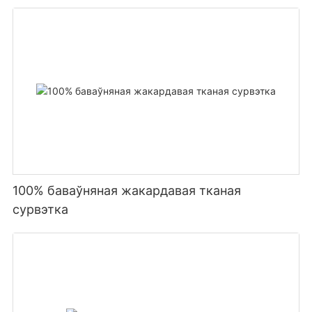
100% баваўняная жакардавая тканая
сурвэтка