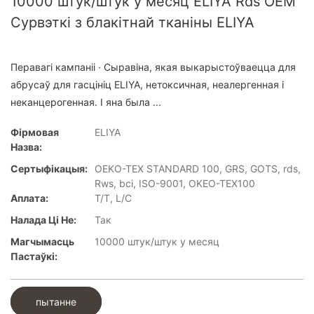
10000 штук/штук у месяц ELIYA Rds OEM
Сурвэткі з блакітнай тканіны ELIYA
Перавагі кампаніі · Сыравіна, якая выкарыстоўваецца для
абрусаў для гасцініц ELIYA, нетоксичная, неалергенная і
неканцерогенная. І яна была ...
Фірмовая
ELIYA
Назва:
Сертыфікацыя:
OEKO-TEX STANDARD 100, GRS, GOTS, rds,
Rws, bci, ISO-9001, OKEO-TEX100
Аплата:
T/T, L/C
Налада Ці Не:
Так
Магчымасць
10000 штук/штук у месяц
Пастаўкі:
пытанне