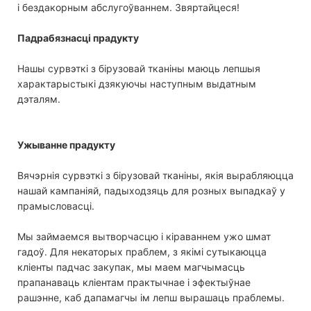
і бездакорным абслугоўваннем. Звяртайцеся!
Падрабязнасці прадукту
Нашы сурвэткі з бірузовай тканіны маюць лепшыя
характарыстыкі дзякуючы наступным выдатным
дэталям.
Ужыванне прадукту
Вячэрнія сурвэткі з бірузовай тканіны, якія вырабляюцца
нашай кампаніяй, падыходзяць для розных выпадкаў у
прамысловасці.
Мы займаемся вытворчасцю і кіраваннем ужо шмат
гадоў. Для некаторых праблем, з якімі сутыкаюцца
кліенты падчас закупак, мы маем магчымасць
прапанаваць кліентам практычнае і эфектыўнае
рашэнне, каб дапамагчы ім лепш вырашаць праблемы.