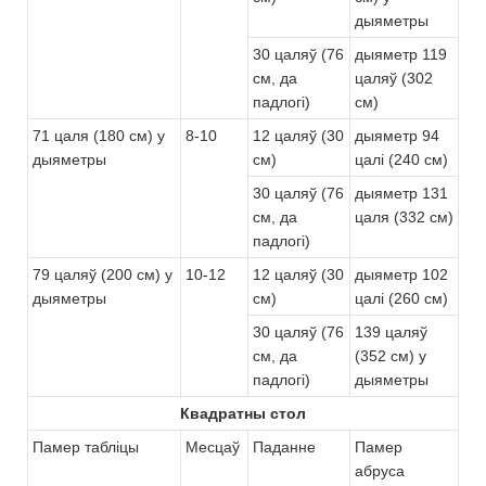
дыяметры
30 цаляў (76
дыяметр 119
см, да
цаляў (302
падлогі)
см)
71 цаля (180 см) у
8-10
12 цаляў (30
дыяметр 94
дыяметры
см)
цалі (240 см)
30 цаляў (76
дыяметр 131
см, да
цаля (332 см)
падлогі)
79 цаляў (200 см) у
10-12
12 цаляў (30
дыяметр 102
дыяметры
см)
цалі (260 см)
30 цаляў (76
139 цаляў
см, да
(352 см) у
падлогі)
дыяметры
Квадратны стол
Памер табліцы
Месцаў
Паданне
Памер
абруса