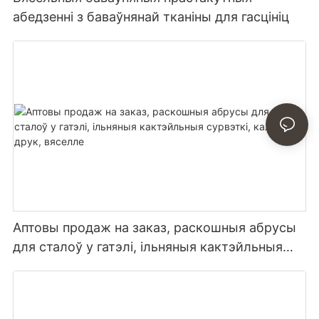
абедзенні з баваўнянай тканіны для гасцініц
Аптовы продаж на заказ, раскошныя абрусы
для сталоў у гатэлі, ільняныя кактэйльныя
сурвэткі, каляровы друк, вяселле