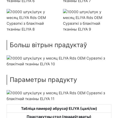
Больш вітрын прадуктаў
Параметры прадукту
Табліца памераў абрусаў ELIYA (цалі/см)
Прастакутны стол (прадаўгаваты)