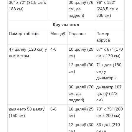
36" x 72" (91,5 см x
30 цаляў (76
96" x 132"
183 см)
см, да
(243,5 см x
падлогі)
335 см)
Круглы стол
Памер табліцы
Месцаў
Паданне
Памер
абруса
47 цаляў (120 см) у
4-6
10 цаляў (25
67" x 67" (170
дыяметры
см)
см x 170 см)
12 цаляў (30
71 цаля (180
см)
см) у
дыяметры
30 цаляў (76
дыяметр 107
см, да
цаляў (272
падлогі)
см)
дыяметр 59 цаляў
6-8
10 цаляў (25
79" x 79" (200
(150 см)
см)
см x 200 см)
12 цаляў (30
83 цалі (210
см)
см) у