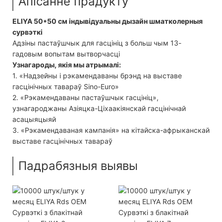
Апісанне прадукту
ELIYA 50*50 см індывідуальны дызайн шматколерныя
сурвэткі
Адзіны пастаўшчык для гасцініц з больш чым 13-
гадовым вопытам вытворчасці
Узнагароды, якія мы атрымалі:
1. «Надзейны і рэкамендаваны брэнд на выставе
гасцінічных тавараў Sino-Euro»
2. «Рэкамендаваны пастаўшчык гасцініц»,
узнагароджаны Азіяцка-Ціхаакіянскай гасцінічнай
асацыяцыяй
3. «Рэкамендаваная кампанія» на кітайска-афрыканскай
выставе гасцінічных тавараў
Падрабязныя выявы