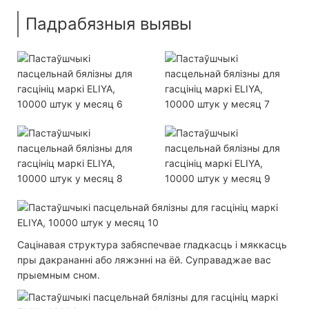
Падрабязныя выявы
Сацінавая структура забяспечвае гладкасць і мяккасць
пры дакрананні або ляжэнні на ёй. Суправаджае вас
прыемным сном.