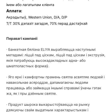
імем або лагатыпам кліента
Аплата:
Акрэдытыў, Western Union, D/A, D/P
T/T 30% дэпазіт загадзя, 70% перад дастаўкай
Перавагі кампаніі
· Банкетная бялізна ELIYA вырабляецца наступнымі
метадамі: ліццё пад ціскам, ліццё пад ціскам і экструзія,
якія патрабуюць высокадакладных адна- або
шматполастных формаў.
· Яго яркі і камфортны прамень святла асвятляе людзей і
навакольнае асяроддзе, дапамагаючы людзям
працаваць або займацца іншымі справамі ўначы гэтак
жа, як і пры дзённым святле.
· Прадукт шырока выкарыстоўваецца на рынку
дзякуючы сваім выдатным характарыстыкам і