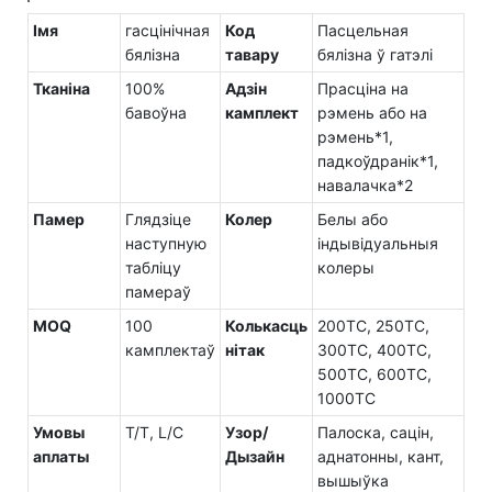
Імя
гасцінічная
Код
Пасцельная
бялізна
тавару
бялізна ў гатэлі
Тканіна
100%
Адзін
Прасціна на
бавоўна
камплект
рэмень або на
рэмень*1,
падкоўдранік*1,
навалачка*2
Памер
Глядзіце
Колер
Белы або
наступную
індывідуальныя
табліцу
колеры
памераў
MOQ
100
Колькасць
200TC, 250TC,
камплектаў
нітак
300TC, 400TC,
500TC, 600TC,
1000TC
Умовы
T/T, L/C
Узор/
Палоска, сацін,
аплаты
Дызайн
аднатонны, кант,
вышыўка