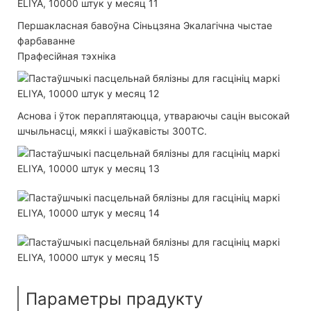
Першакласная бавоўна Сіньцзяна Экалагічна чыстае
фарбаванне
Прафесійная тэхніка
Аснова і ўток пераплятаюцца, утвараючы сацін высокай
шчыльнасці, мяккі і шаўкавісты 300TC.
Параметры прадукту