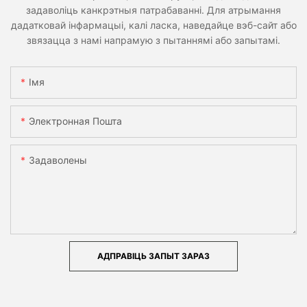
задаволіць канкрэтныя патрабаванні. Для атрымання
дадатковай інфармацыі, калі ласка, наведайце вэб-сайт або
звязацца з намі напрамую з пытаннямі або запытамі.
Імя
Электронная Пошта
Задаволены
АДПРАВІЦЬ ЗАПЫТ ЗАРАЗ