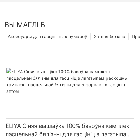
ВЫ МАГЛІ Б
Аксэсуары для гасцінічных нумароў
Хатняя бялізна
Пр
ELIYA Сіняя вышыўка 100% бавоўна камплект
пасцельнай бялізны для гасцініц з лагатыпам