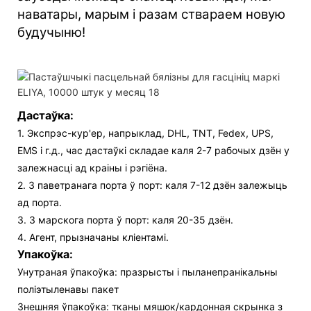
наватары, марым і разам ствараем новую
будучыню!
Дастаўка:
1. Экспрэс-кур'ер, напрыклад, DHL, TNT, Fedex, UPS,
EMS і г.д., час дастаўкі складае каля 2-7 рабочых дзён у
залежнасці ад краіны і рэгіёна.
2. З паветранага порта ў порт: каля 7-12 дзён залежыць
ад порта.
3. З марскога порта ў порт: каля 20-35 дзён.
4. Агент, прызначаны кліентамі.
Упакоўка:
Унутраная ўпакоўка: празрысты і пыланепранікальны
поліэтыленавы пакет
Знешняя ўпакоўка: тканы мяшок/кардонная скрынка з