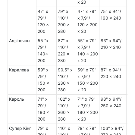
x 20
47" x
79" x
47" x 79"
75" x 94"/
21"
79"/
110"/
x 7,9"/
190 x 240
52 
120 x
200 x
120 x 200
200
280
x 20
Адзіночны
55 "x
87" x
55" x 79"
83" x 94"/
21"
79"/
110"/
x 7,9"/
210 x 240
52 
140x
220 x
140 x 200
200
280
x 20
Каралева
59" x
90,5" x
59" x 79"
87" x 94"/
21"
79"/
110"/
x 7,9"/
220 x 240
52 
150 x
230 x
150 x 200
200
280
x 20
Кароль
71" x
102" x
71" x 79"
98" x 94"/
24"
79"/
110"/
x 7,9"/
250 x 240
60 
180 x
260 x
180 x 200
200
280
x 20
Супер Кінг
79" x
110" x
79" x 79"
106" x 94"/
24"
79"/
110"/
x 7,9"/
270 x 240
60 