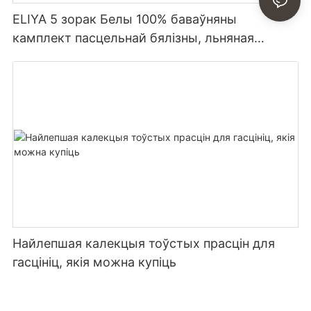
ELIYA 5 зорак Белы 100% баваўняны
камплект пасцельнай бялізны, льняная
коўдра, камплект прасцін для гасцініцы
Найлепшая калекцыя тоўстых прасцін для
гасцініц, якія можна купіць