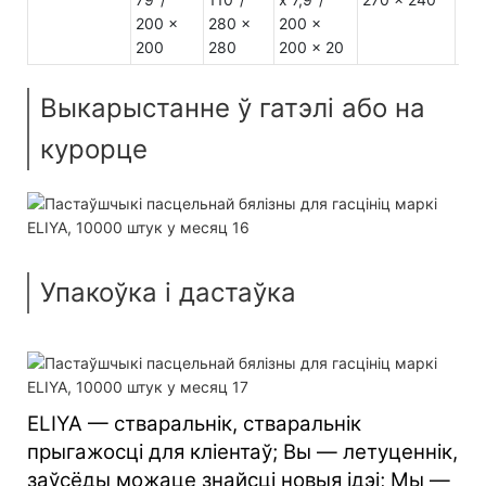
200 x
280 x
200 x
200
280
200 x 20
Выкарыстанне ў гатэлі або на
курорце
Упакоўка і дастаўка
ELIYA — стваральнік, стваральнік
прыгажосці для кліентаў; Вы — летуценнік,
заўсёды можаце знайсці новыя ідэі; Мы —