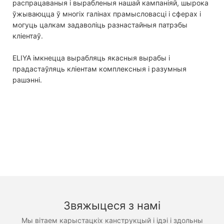
распрацаваныя і вырабленыя нашай кампаніяй, шырока
ўжываюцца ў многіх галінах прамысловасці і сферах і
могуць цалкам задаволіць разнастайныя патрэбы
кліентаў.
ELIYA імкнецца вырабляць якасныя вырабы і
прадастаўляць кліентам комплексныя і разумныя
рашэнні.
Звяжыцеся з намі
Мы вітаем карыстацкіх канструкцый і ідэі і здольны