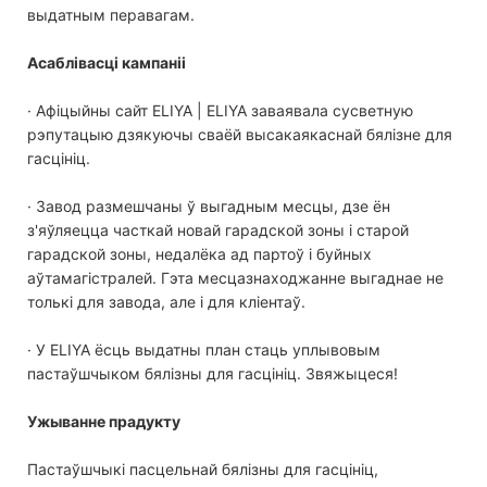
выдатным перавагам.
Асаблівасці кампаніі
· Афіцыйны сайт ELIYA | ELIYA заваявала сусветную
рэпутацыю дзякуючы сваёй высакаякаснай бялізне для
гасцініц.
· Завод размешчаны ў выгадным месцы, дзе ён
з'яўляецца часткай новай гарадской зоны і старой
гарадской зоны, недалёка ад партоў і буйных
аўтамагістралей. Гэта месцазнаходжанне выгаднае не
толькі для завода, але і для кліентаў.
· У ELIYA ёсць выдатны план стаць уплывовым
пастаўшчыком бялізны для гасцініц. Звяжыцеся!
Ужыванне прадукту
Пастаўшчыкі пасцельнай бялізны для гасцініц,