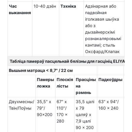
Час
10-40 дзён
Тэхніка
Адзінарная або
выканання
падвойная
іголкавая шыўка
або з
дызайнерскімі
рознакаляровымі
кантамі; стыль
Оксфард/Клапак
Табліца памераў пасцельнай бялізны для гасцініц ELIYA (ца
Вышыня матраца < 8,7" / 22 см
Памеры
Плоскія
Прасціны
Падкоўдры
Нав
ложка
лісты
на
рэмень
Двухмесны/
35,5" x
67" x
35,5 цалі
63" x 94"/
21"
Твін/Поўны
79"/
110"/
x 79
160 x 240
52 
90x200
170 x
цаляў x
280
7,9 цалі
90 x 200