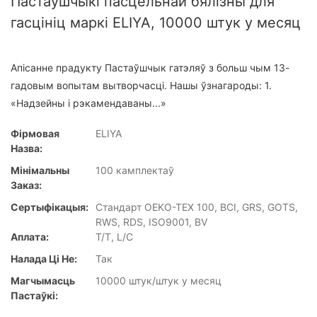
Пастаўшчыкі пасцельнай бялізны для
гасцініц маркі ELIYA, 10000 штук у месяц
Апісанне прадукту Пастаўшчык гатэляў з больш чым 13-
гадовым вопытам вытворчасці. Нашы ўзнагароды: 1.
«Надзейны і рэкамендаваны...»
Фірмовая
ELIYA
Назва:
Мінімальны
100 камплектаў
Заказ:
Сертыфікацыя:
Стандарт OEKO-TEX 100, BCI, GRS, GOTS,
RWS, RDS, ISO9001, BV
Аплата:
T/T, L/C
Налада Ці Не:
Так
Магчымасць
10000 штук/штук у месяц
Пастаўкі: