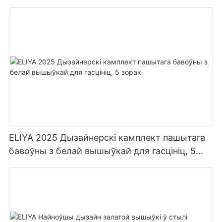
раскошны камплект пасцельнай бялізны для
5-зоркавых гасцініц аптом
ELIYA 2025 Дызайнерскі камплект пашытага
бавоўны з белай вышыўкай для гасцініц, 5
зорак