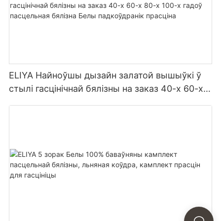
ELIYA Найноўшы дызайн залатой вышыўкі ў
стылі гасцінічнай бялізны на заказ 40-х 60-х
80-х 100-х гадоў пасцельная бялізна Белы
падкоўдранік прасціна