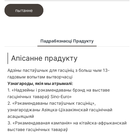
пытанне
Падрабязнасці Прадукту
Апісанне прадукту
Адзіны пастаўшчык для гасцініц з больш чым 13-
гадовым вопытам вытворчасці
Узнагароды, якія мы атрымалі:
1. «Надзейны і рэкамендаваны брэнд на выставе
гасцінічных тавараў Sino-Euro»
2. «Рэкамендаваны пастаўшчык гасцініц»,
узнагароджаны Азіяцка-Ціхаакіянскай гасцінічнай
асацыяцыяй
3. «Рэкамендаваная кампанія» на кітайска-афрыканскай
выставе гасцінічных тавараў