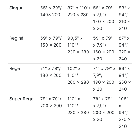
Singur
55" x 79"/
87" x 110"/
55" x 79"
83" x
21"
140x 200
220 x 280
x 7,9"/
94"/
30
140 x 200
210 x
52
x 20
240
76
Regină
59" x 79"/
90,5" x
59" x 79"
87" x
21"
150 x 200
110"/
x 7,9"/
94"/
30
230 x 280
150 x 200
220 x
52
x 20
240
76
Rege
71" x 79"/
102" x
71" x 79" x
98" x
24
180 x 200
110"/
7,9"/
94"/
39
260 x 280
180 x 200
250 x
60
x 20
240
10
Super Rege
79" x 79"/
110" x
79" x 79"
106"
24
200 x 200
110"/
x 7,9"/
x
39
280 x 280
200 x 200
94"/
60
x 20
270 x
10
240