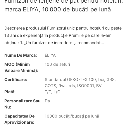
Furnizori de lenjerie de pat pentru hoteluri,
marca ELIYA, 10.000 de bucăți pe lună
Descrierea produsului Furnizorul unic pentru hoteluri cu peste
13 ani de experiență în producție Premiile pe care le-am
obținut: 1. „Un furnizor de încredere și recomandat...
Nume De Marcă:
ELIYA
MOQ (minim
100 de seturi
Valoare Minimă):
Certificare:
Standardul OEKO-TEX 100, bci, GRS,
GOTS, Rws, rds, ISO9001, BV
Plată:
T/T, L/C
Personalizare Sau
Da
Nu:
Capacitatea De
10000 bucăți/bucăți pe lună
Aprovizionare: