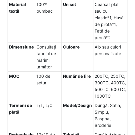
Material
100%
Un set
Cearșaf plat
textil
bumbac
sau cu
elastic*1, Husă
de pilotă*1,
Față de
pernă*2
Dimensiune
Consultați
Culoare
Alb sau culori
tabelul de
personalizate
mărimi
următor
MOQ
100 de
Număr de fire
200TC, 250TC,
seturi
300TC, 400TC,
500TC, 600TC,
1000TC
Termeni de
T/T, L/C
Model/Design
Dungă, Satin,
plată
Simplu,
Paspoal,
Broderie
Perioada de
10-40 de
Tehnică
Cusături simple