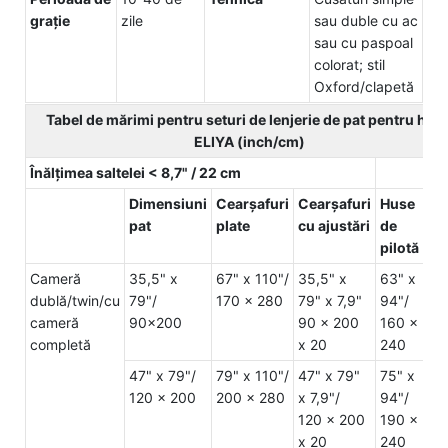
graţie
zile
sau duble cu ac
sau cu paspoal
colorat; stil
Oxford/clapetă
Tabel de mărimi pentru seturi de lenjerie de pat pentru hote
ELIYA (inch/cm)
Înălțimea saltelei < 8,7" / 22 cm
Dimensiuni
Cearșafuri
Cearșafuri
Huse
Fe
pat
plate
cu ajustări
de
de
pilotă
pe
Cameră
35,5" x
67" x 110"/
35,5" x
63" x
21"
dublă/twin/cu
79"/
170 x 280
79" x 7,9"
94"/
30
cameră
90x200
90 x 200
160 x
52
completă
x 20
240
76
47" x 79"/
79" x 110"/
47" x 79"
75" x
21"
120 x 200
200 x 280
x 7,9"/
94"/
30
120 x 200
190 x
52
x 20
240
76